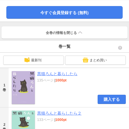
AKRさんのゆる～い日常をつづったコミックエッセイ、「名前の由来」「保護
ねこ希望」「ろん親戚と出会う」など本邦初公開の描き下ろしを加えて登場！
今すぐ会員登録する (無料)
全巻の情報を
閉じる
巻一覧
最新刊
まとめ買い
黒猫ろんと暮らしたら
135ページ
|
1000pt
1
巻
購入する
黒猫ろんと暮らしたら２
133ページ
|
1000pt
2