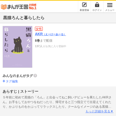
新規登録
ログイン
メニュー
黒猫ろんと暮らしたら
女性
AKR
（えーけーあーる）
8巻
まで配信
137人
がお気に入り登録中
みんなのまんがタグ
タグ編集
あらすじ | ストーリー
５年前に初めて黒猫の「ろん」と出会ってねこ飼いデビューを果たしたAKRさ
ん。お手をしておやつをねだったり、帰宅すると三つ指立てて出迎えてくれた
り、かぶりものをかぶってリラックスしたり。クールなイメージのある黒猫だ
けど、ろんはとびきり人懐こくてとびきり可愛い男の子です。そんなろんと
もっと詳細を見る▼