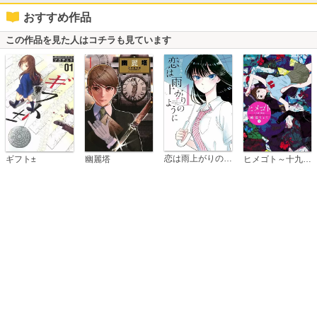
おすすめ作品
この作品を見た人はコチラも見ています
恋は雨上がりのように
ギフト±
幽麗塔
ヒメゴト～十九歳の制服～