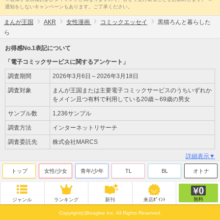
通知をしないキャンペーンもあります。ご了承ください。
まんが王国
AKR
女性漫画
コミックエッセイ
黒猫ろんと暮らした
ら
お得感No.1表記について
「電子コミックサービスに関するアンケート」
調査期間
2026年3月6日～2026年3月18日
調査対象
まんが王国または主要電子コミックサービスのうちいずれか
をメイン且つ有料で利用している20歳～69歳の男女
サンプル数
1,236サンプル
調査方法
インターネットリサーチ
調査委託先
株式会社MARCS
詳細表示▼
トップ
女性/少女
青年/少年
TL
BL
オトナ
無料
ジャンル
ランキング
新刊
来店ﾎﾟｲﾝﾄ
Copyright(c)Beaglee Inc. All Rights Reserved.