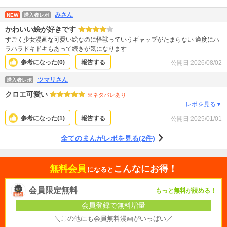
みさん
NEW
購入者レポ
かわいい絵が好きです
すごく少女漫画な可愛い絵なのに怪獣っていうギャップがたまらない 適度にハ
ラハラドキドキもあって続きが気になります
参考になった(
0
)
報告する
公開日:
2026/08/02
ツマリさん
購入者レポ
クロエ可愛い
※ネタバレあり
レポを見る▼
参考になった(
1
)
報告する
公開日:
2025/01/01
全てのまんがレポを見る(2件)
無料会員
こんなにお得！
になると
会員限定無料
もっと無料が読める！
会員登録で無料増量
＼この他にも会員無料漫画がいっぱい／