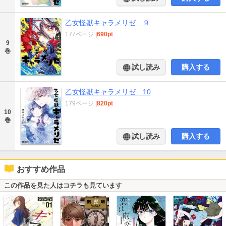
乙女怪獣キャラメリゼ ９
177ページ
|
690pt
9
巻
試し読み
購入する
乙女怪獣キャラメリゼ 10
179ページ
|
820pt
10
巻
試し読み
購入する
おすすめ作品
この作品を見た人はコチラも見ています