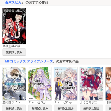
「
蒼木スピカ
」 のおすすめ作品
薔薇監獄の獣たち
無料試し読み
「
MFコミックス アライブシリーズ
」のおすすめ作品
Ｒｅ：ゼロから始める異世界生活 第四章 聖域と強欲の魔女
Ｒｅ：ゼロから始める異世界生活 第三章 Truth of Zero
ようこそ実力至上主義の教室へ
魔術師クノンは見えている
無料試し読み
無料試し読み
無料試し読み
無料試し読み