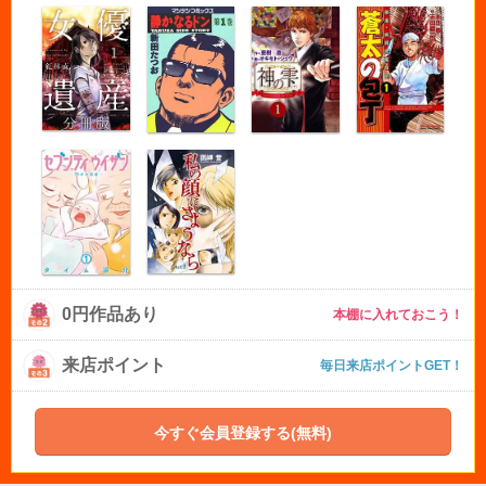
0円作品あり
本棚に入れておこう！
来店ポイント
毎日来店ポイントGET！
今すぐ会員登録する(無料)