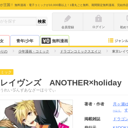
が王国！
無料漫画・電子コミックが10,000冊以上！1冊丸ごと無料、期間限定無料漫画、完結作
ログイン
会員登録
初め
少女
青年/少年
無料漫画
ジャン
ゆりの
少年漫画・コミック
ドラゴンコミックスエイジ
東京レイヴン
コミック
レイヴンズ ANOTHER×holiday
うれいゔんずあなざーほりでぃ
著者・作者
月ヶ瀬
へい）
掲載雑誌
ドラゴ
発行元
KADOK