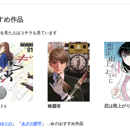
すめ作品
を見た人はコチラも見ています
ト±
幽麗塔
ゆりの
」 「
あざの耕平
」
のおすすめ作品
…他