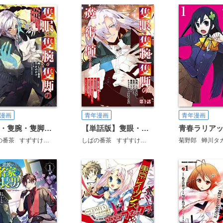
漫画
青年漫画
青年漫画
隻眼・隻腕・隻脚の魔術師@COMIC
【単話版】隻眼・隻腕・隻脚の魔術師@COMIC
青春ラリアッ
の番茶
すずすけ
矢上裕
すみ兵
しばの番茶
すずすけ
矢上裕
すみ兵
菊野郎
蝉川タ