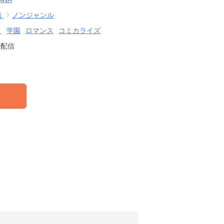
画
ノンジャンル
メ
学園
ロマンス
コミカライズ
で配信