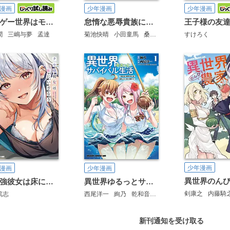
漫画
少年漫画
少年漫画
乙女ゲー世界はモブに厳しい世界です
怠惰な悪辱貴族に転生した俺、シナリオをぶっ壊したら規格外の魔力で最凶になった
王子様の友
潤
三嶋与夢
孟達
菊池快晴
小田童馬
桑島黎音
すけろく
少年漫画
漫画
少年漫画
異世界のん
クセ強彼女は床にいざなう
異世界ゆるっとサバイバル生活～学校の皆と異世界の無人島に転移したけど俺だけ楽勝です～
剣康之
内藤騎
篤志
西尾洋一
絢乃
乾和音（artumph）
一二三書房
新刊通知を受け取る