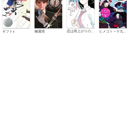
恋は雨上がりのように
ギフト±
幽麗塔
ヒメゴト～十九歳の制服～