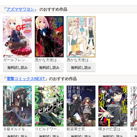
「
アズマサワヨシ
」 のおすすめ作品
ガールフレンド(仮)
愚かな天使は悪魔と踊る【タテスク】
愚かな天使は悪魔と踊る スピンオフ みだらな素体は性に目覚める
無料試し読み
無料試し読み
無料試し読み
「
電撃コミックスNEXT
」のおすすめ作品
Ｓ級ギルドを追放されたけど、実は俺だけドラゴンの言葉がわかるので、気付いたときには竜騎士の頂点を極めてました。
リビルドワールド
航宙軍士官、冒険者になる
嘆きの亡霊は引退したい ～最弱ハンターによる最強パーティ育成術～
無料試し読み
無料試し読み
無料試し読み
無料試し読み