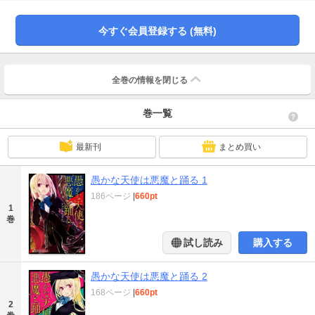
阿久津の更正を決意するリリーの仁義なきハラグロラブコメが幕を開ける!!
今すぐ会員登録する (無料)
全巻の情報を
閉じる
巻一覧
最新刊
まとめ買い
愚かな天使は悪魔と踊る 1
186ページ
|
660pt
1
巻
試し読み
購入する
愚かな天使は悪魔と踊る 2
168ページ
|
660pt
2