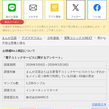
友だち追加
メルマガ
アプリ通知
フォロー
いいね
限定クーポン
※通知する情報およびタイミングが異なりますので、併せて受け取ることをお勧めします。 ※
通知をしないキャンペーンもあります。ご了承ください。
まんが王国
アズマサワヨシ
少年漫画
電撃コミックスNEXT
愚かな
天使は悪魔と踊る
お得感No.1表記について
「電子コミックサービスに関するアンケート」
調査期間
2026年3月6日～2026年3月18日
調査対象
まんが王国または主要電子コミックサービスのうちいずれか
をメイン且つ有料で利用している20歳～69歳の男女
サンプル数
1,236サンプル
調査方法
インターネットリサーチ
調査委託先
株式会社MARCS
詳細表示▼