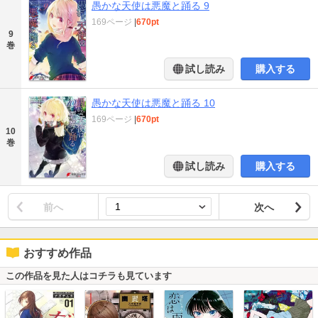
愚かな天使は悪魔と踊る 9
169ページ
|
670pt
9
巻
試し読み
購入する
愚かな天使は悪魔と踊る 10
169ページ
|
670pt
10
巻
試し読み
購入する
前へ
次へ
おすすめ作品
この作品を見た人はコチラも見ています