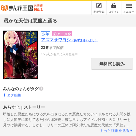
新規登録
ログイン
メニュー
愚かな天使は悪魔と踊る
少年
アニメ化
アズマサワヨシ
（あずまさわよし）
23巻
まで配信
155人
がお気に入り登録中
無料試し読み
みんなのまんがタグ
タグ編集
あらすじ | ストーリー
堕落した悪魔たちにやる気を出させるため悪魔たちのアイドルとなる人間を捜
しに人間界に降りてきた阿久津雅虎。彼は早くもアイドル候補・天音リリーを
見つけ勧誘する。しかし、リリーの正体は阿久津たち悪魔の天敵の「天使」
で!?自らの身と仲間を守るためリリーを堕天させんとする阿久津と野望のため
もっと詳細を見る▼