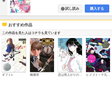
巻
試し読み
購入する
おすすめ作品
この作品を見た人はコチラも見ています
恋は雨上がりのように
ギフト±
幽麗塔
ヒメゴト～十九歳の制服～