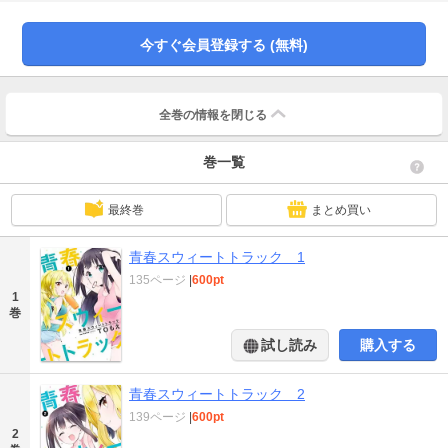
今すぐ会員登録する (無料)
全巻の情報を
閉じる
巻一覧
最終巻
まとめ買い
青春スウィートトラック 1
135ページ
|
600pt
1
巻
試し読み
購入する
青春スウィートトラック 2
139ページ
|
600pt
2