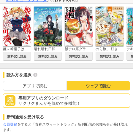
飯テロ系グラドルは我慢できない！？
のら旅。 好きある所に道はある
姫ヶ崎櫻子は今日も不憫可愛い
晴れ晴れ日和
無料試し読み
無料試し読み
無料試し読み
無料試し読み
読み方を選択
アプリで読む
ウェブで読む
専用アプリのダウンロード
サクサクまんがを読めて多機能！
新刊通知を受け取る
会員登録
をすると「青春スウィートトラック」新刊配信のお知らせが受け取れ
ます。