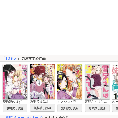
「
TOもえ
」 のおすすめ作品
冤罪で追放された元聖女は、軍人侯爵に拾われて（身代わりですが）幸せに暮らしています
宮尾さんは生えている
契約婚のはずですが －ヴァンパイア伯爵と病弱令嬢の婚姻事情－
カノジョと秘密と恋もよう
無料試し読み
無料試し読み
無料試し読み
無料試し読み
「
MFC キューンシリーズ
」のおすすめ作品