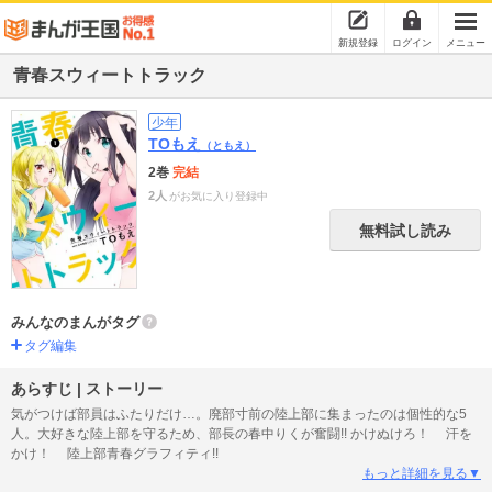
新規登録
ログイン
メニュー
青春スウィートトラック
少年
TOもえ
（ともえ）
2巻
完結
2人
がお気に入り登録中
無料試し読み
みんなのまんがタグ
タグ編集
あらすじ | ストーリー
気がつけば部員はふたりだけ…。廃部寸前の陸上部に集まったのは個性的な5
人。大好きな陸上部を守るため、部長の春中りくが奮闘!! かけぬけろ！ 汗を
かけ！ 陸上部青春グラフィティ!!
もっと詳細を見る▼