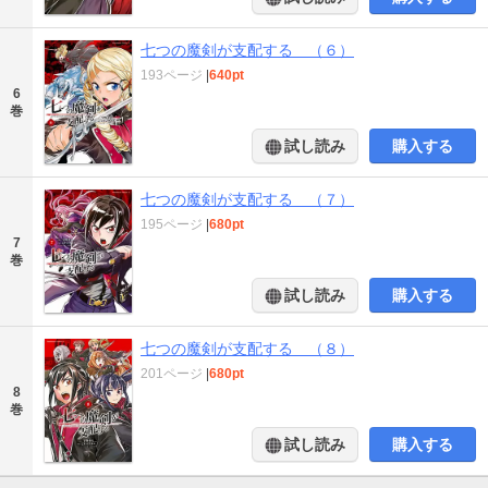
七つの魔剣が支配する （６）
193ページ
|
640pt
6
巻
試し読み
購入する
七つの魔剣が支配する （７）
195ページ
|
680pt
7
巻
試し読み
購入する
七つの魔剣が支配する （８）
201ページ
|
680pt
8
巻
試し読み
購入する