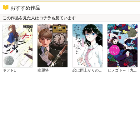
おすすめ作品
この作品を見た人はコチラも見ています
恋は雨上がりのように
ギフト±
幽麗塔
ヒメゴト～十九歳の制服～