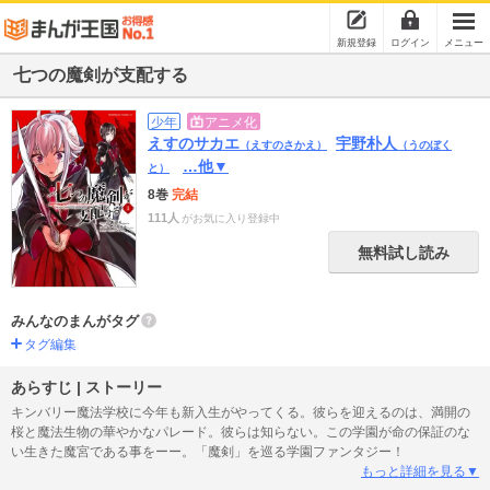
新規登録
ログイン
メニュー
七つの魔剣が支配する
少年
アニメ化
えすのサカエ
宇野朴人
（えすのさかえ）
（うのぼく
…他▼
と）
8巻
完結
111人
がお気に入り登録中
無料試し読み
みんなのまんがタグ
タグ編集
あらすじ | ストーリー
キンバリー魔法学校に今年も新入生がやってくる。彼らを迎えるのは、満開の
桜と魔法生物の華やかなパレード。彼らは知らない。この学園が命の保証のな
い生きた魔宮である事をーー。「魔剣」を巡る学園ファンタジー！
もっと詳細を見る▼