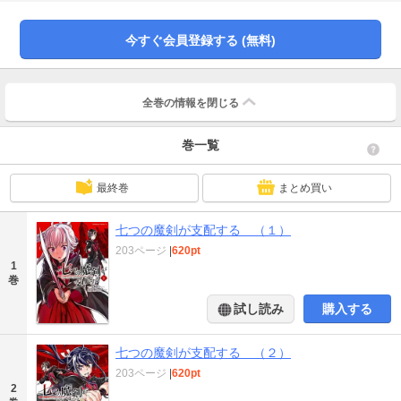
今すぐ会員登録する (無料)
全巻の情報を
閉じる
巻一覧
最終巻
まとめ買い
七つの魔剣が支配する （１）
203ページ
|
620pt
1
巻
試し読み
購入する
七つの魔剣が支配する （２）
203ページ
|
620pt
2