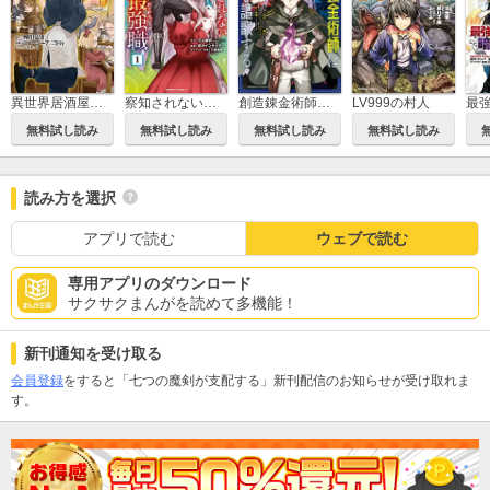
異世界居酒屋「のぶ」
LV999の村人
察知されない最強職
創造錬金術師は自由を謳歌する 故郷を追放されたら、魔王のお膝元で超絶効果のマジックアイテム作り放題になりました
無料試し読み
無料試し読み
無料試し読み
無料試し読み
読み方を選択
アプリで読む
ウェブで読む
専用アプリのダウンロード
サクサクまんがを読めて多機能！
新刊通知を受け取る
会員登録
をすると「七つの魔剣が支配する」新刊配信のお知らせが受け取れま
す。