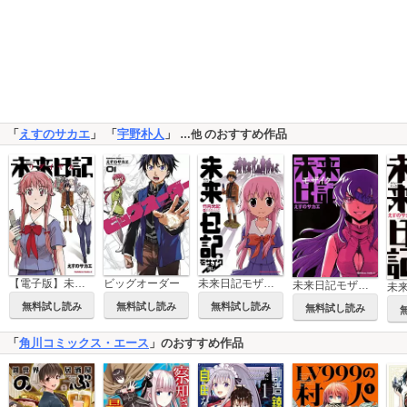
「
えすのサカエ
」 「
宇野朴人
」
のおすすめ作品
…他
【電子版】未来日記リダイヤル
ビッグオーダー
未来日記モザイク消し
未来日記モザイク
未
無料試し読み
無料試し読み
無料試し読み
無料試し読み
「
角川コミックス・エース
」のおすすめ作品