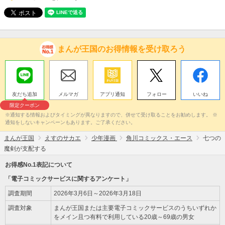
まんが王国のお得情報を受け取ろう
友だち追加
メルマガ
アプリ通知
フォロー
いいね
限定クーポン
※通知する情報およびタイミングが異なりますので、併せて受け取ることをお勧めします。 ※
通知をしないキャンペーンもあります。ご了承ください。
まんが王国
えすのサカエ
少年漫画
角川コミックス・エース
七つの
魔剣が支配する
お得感No.1表記について
「電子コミックサービスに関するアンケート」
調査期間
2026年3月6日～2026年3月18日
調査対象
まんが王国または主要電子コミックサービスのうちいずれか
をメイン且つ有料で利用している20歳～69歳の男女