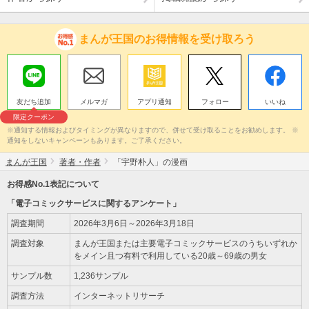
まんが王国のお得情報を受け取ろう
友だち追加
メルマガ
アプリ通知
フォロー
いいね
限定クーポン
※通知する情報およびタイミングが異なりますので、併せて受け取ることをお勧めします。 ※
通知をしないキャンペーンもあります。ご了承ください。
まんが王国
著者・作者
「宇野朴人」の漫画
お得感No.1表記について
「電子コミックサービスに関するアンケート」
調査期間
2026年3月6日～2026年3月18日
調査対象
まんが王国または主要電子コミックサービスのうちいずれか
をメイン且つ有料で利用している20歳～69歳の男女
サンプル数
1,236サンプル
調査方法
インターネットリサーチ