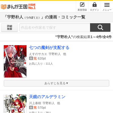
新規登録
ログイン
メニュー
「宇野朴人
」の漫画・コミック一覧
（うのぼくと）
詳細
検索
"宇野朴人"
の検索結果
1～4件/全4件
七つの魔剣が支配する
えすのサカエ
宇野朴人
他
完
620pt
巻
お気に入り：111人
あらすじを見る▼
天鏡のアルデラミン
川上泰樹
宇野朴人
他
完
570pt
巻
お気に入り：38人