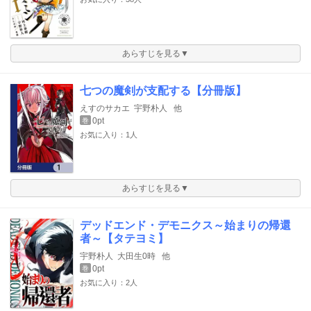
あらすじを見る▼
七つの魔剣が支配する【分冊版】
えすのサカエ
宇野朴人
他
0pt
巻
お気に入り：1人
あらすじを見る▼
デッドエンド・デモニクス～始まりの帰還
者～【タテヨミ】
宇野朴人
大田生0時
他
0pt
巻
お気に入り：2人