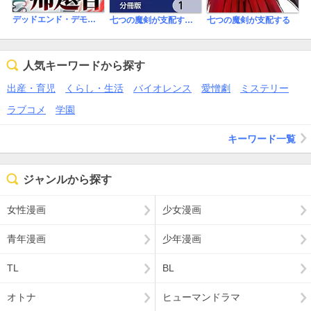
デッドエンド・デモニクス～始まりの帰還者～【タテヨミ】
七つの魔剣が支配する【分冊版】
七つの魔剣が支配する
人気キーワードから探す
出産・育児
くらし・生活
バイオレンス
愛憎劇
ミステリー
ラブコメ
学園
キーワード一覧
ジャンルから探す
女性漫画
少女漫画
青年漫画
少年漫画
TL
BL
オトナ
ヒューマンドラマ