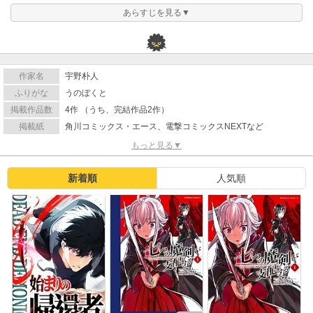
あらすじを見る▼
作家名
宇野朴人
ふりがな
うのぼくと
掲載作品数
4作 （うち、完結作品2作）
掲載紙
角川コミックス・エース、電撃コミックスNEXTなど
もっと見る▼
新着順
人気順