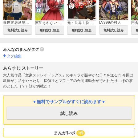
異世界居酒屋「のぶ」
LV999の村人
察知されない最強職
元・世界１位のサブキャラ育成日記 ～廃プレイヤー、異世界を攻略中！～
無料試し読み
無料試し読み
無料試し読み
無料試し読み
みんなのまんがタグ
タグ編集
あらすじ|ストーリー
大人気作品「文豪ストレイドッグス」のキャラが賑やかな日々を送る☆ 今回は
敦達が手品をやったり、探偵社とマフィアの合同運動会が行われたり…ほのぼ
のとした（？）話が満載だ！
▼無料でサンプルがすぐに読めます▼
試し読み
まんがレポ
0件