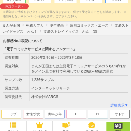
限定クーポン
※通知する情報およびタイミングが異なりますので、併せて受け取ることをお勧めします。 ※
通知をしないキャンペーンもあります。ご了承ください。
まんが王国
朝霧カフカ
少年漫画
角川コミックス・エース
文豪スト
レイドッグス わん！
文豪ストレイドッグス わん！(3)
お得感No.1表記について
「電子コミックサービスに関するアンケート」
調査期間
2026年3月6日～2026年3月18日
調査対象
まんが王国または主要電子コミックサービスのうちいずれか
をメイン且つ有料で利用している20歳～69歳の男女
サンプル数
1,236サンプル
調査方法
インターネットリサーチ
調査委託先
株式会社MARCS
詳細表示▼
トップ
女性/少女
青年/少年
TL
BL
オトナ
無料