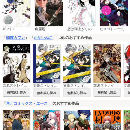
恋は雨上がりのように
ギフト±
幽麗塔
ヒメゴト～十九歳の制服～
「
朝霧カフカ
」 「
かないねこ
」
のおすすめ作品
…他
文豪ストレイドッグス
文豪ストレイドッグス 楽描手帖
文豪ストレイドッグス 探偵社設立秘話【分冊版】
文豪ストレイドッグス 探偵社設立秘話
無料試し読み
無料試し読み
無料試し読み
無料試し読み
「
角川コミックス・エース
」 のおすすめ作品