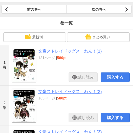
前の巻へ
次の巻へ
巻一覧
最新刊
まとめ買い
文豪ストレイドッグス わん！(1)
181ページ
|
580pt
1
巻
試し読み
購入する
文豪ストレイドッグス わん！(2)
165ページ
|
580pt
2
巻
試し読み
購入する
文豪ストレイドッグス わん！(3)