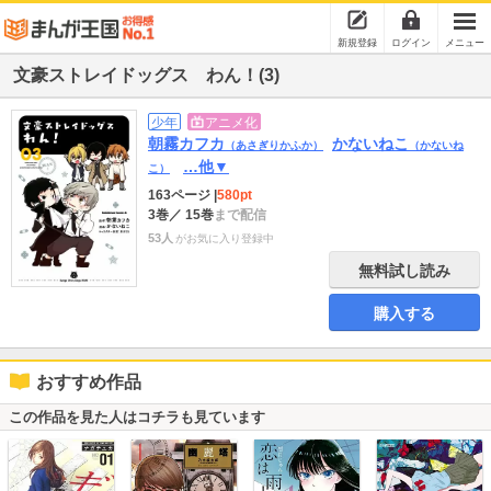
新規登録
ログイン
メニュー
文豪ストレイドッグス わん！(3)
少年
アニメ化
朝霧カフカ
かないねこ
（あさぎりかふか）
（かないね
…他▼
こ）
163ページ
|
580pt
3巻
／ 15巻
まで配信
53人
がお気に入り登録中
無料試し読み
購入する
おすすめ作品
この作品を見た人はコチラも見ています