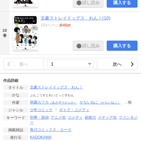
試し読み
購入する
文豪ストレイドッグス わん！(10)
153ページ
|
640pt
10
巻
試し読み
購入する
前へ
次へ
作品詳細
文豪ストレイドッグス わん！
タイトル
かな
ぶんごうすとれいどっぐすわん
朝霧カフカ
かないねこ
…他
作家
（あさぎりかふか）
（かないねこ）
少年コミック
ギャグ・コメディ
ジャンル
刑事・探偵
アニメ化
コメディ
超能力
メディア化
ファンタジ
キーワード
ー
角川コミックス・エース
掲載雑誌
KADOKAWA
発行元