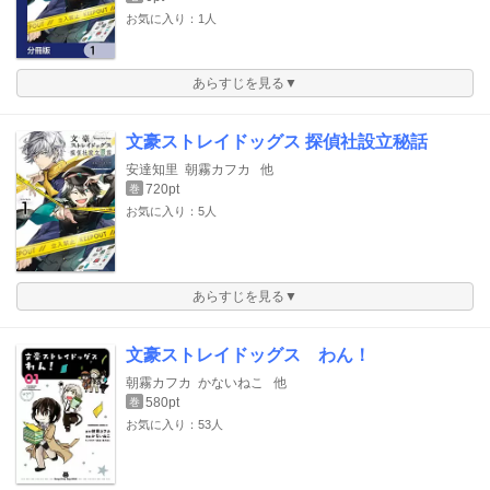
お気に入り：1人
あらすじを見る▼
文豪ストレイドッグス 探偵社設立秘話
安達知里
朝霧カフカ
他
720pt
巻
お気に入り：5人
あらすじを見る▼
文豪ストレイドッグス わん！
朝霧カフカ
かないねこ
他
580pt
巻
お気に入り：53人