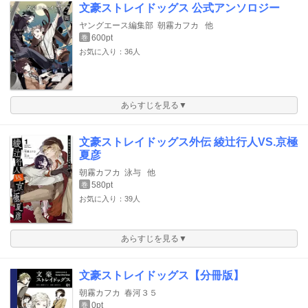
文豪ストレイドッグス 公式アンソロジー
ヤングエース編集部
朝霧カフカ
他
600pt
巻
お気に入り：36人
あらすじを見る▼
文豪ストレイドッグス外伝 綾辻行人VS.京極
夏彦
朝霧カフカ
泳与
他
580pt
巻
お気に入り：39人
あらすじを見る▼
文豪ストレイドッグス【分冊版】
朝霧カフカ
春河３５
0pt
巻