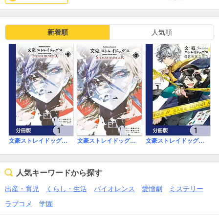
新着順
人気順
文豪ストレイドッグス ＳＴＯＲＭ ＢＲＩＮＧＥＲ【分冊版】
文豪ストレイドッグス ＳＴＯＲＭ ＢＲＩＮＧＥＲ
文豪ストレイドッグス 探偵社設立秘話【分冊版】
人気キーワードから探す
出産・育児
くらし・生活
バイオレンス
愛憎劇
ミステリー
ラブコメ
学園