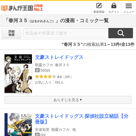
新規登録
ログイン
メニュー
「春河３５
」の漫画・コミック一覧
（はるかわさんご）
詳細
検索
"春河３５"
の検索結果
1～13件/全13件
文豪ストレイドッグス
朝霧カフカ
春河３５
560pt
巻
4.0
（3件）
お気に入り：581人
あらすじを見る▼
文豪ストレイドッグス 探偵社設立秘話【分
冊版】
安達知里
朝霧カフカ
他
0pt
巻