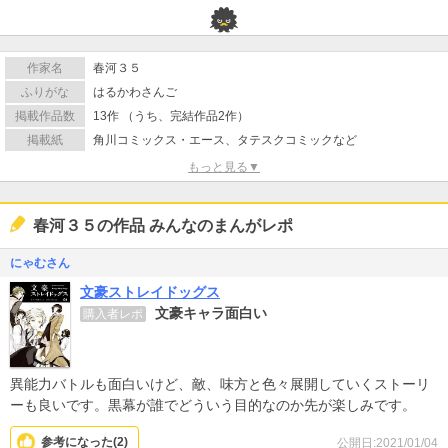
作家名
春河３５
ふりがな
はるかわさんご
掲載作品数
13作 （うち、完結作品2作）
掲載紙
角川コミックス・エース、タテスクコミックなど
もっと見る▼
春河３５の作品 みんなのまんがレポ
にゃむさん
文豪ストレイドッグス
文豪キャラ面白い
購入者レポ
異能力バトルも面白いけど、敵、味方と色々展開していくストーリ
ーも良いです。黒幕が誰でどういう目的なのか先が楽しみです。
参考になった(
2
)
公開日:2021/01/04