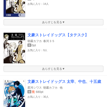
お気に入り：14人
あらすじを見る▼
文豪ストレイドッグス【タテスク】
朝霧カフカ
春河３５
0pt
巻
お気に入り：9人
あらすじを見る▼
文豪ストレイドッグス 太宰、中也、十五歳
星河シワス
朝霧カフカ
他
完
680pt
巻
お気に入り：30人