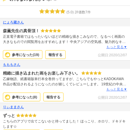
(
5.0
)
評価数
7
件
にょろ蔵さん
森薫先生の真骨頂！
正直電子書籍ではもったいないほどの精緻な描きこみなので、なるべく画面の
大きなものでの閲覧用をおすすめします！ 中央アジアの空気感、魅力的なキャ
ラクター、人々の暮らしを丁寧に描いた珠玉の構成、何気ない1コマ、すべてに
もっと見る▼
おいて完成された、正に一級品です。
参考になった(
19
)
報告する
公開日:
2020/12/07
もももさん
精緻に描き込まれた画をお楽しみ下さい。
乙嫁物語、紙書籍版単行本全巻持ってますが、こちらでもやっとKADOKAWA
作品が配信されるようになったのが嬉しくてレビューします。 19世紀の中央ア
ジア諸国を舞台にそこで生きる人々の様子が花嫁さん達（作中では可愛い花嫁
もっと見る▼
という意味で乙嫁）を中心に丁寧に描かれてます。ストーリーはゆったりとし
参考になった(
8
)
報告する
公開日:
2020/12/07
た場面が多いですが出てくる刺繍が丁寧に施された衣装や布地、装飾品、工芸
品や野生動物の描き込みが素晴らしくて電子版だとそれが拡大して読めるのが
りぃままさん
いいですね。 ストーリーの中心になる花嫁として１巻表紙のアミルさんがいま
ずっと
すが作中に登場する英国人の旅を通して舞台となる国も変わる巻があり様々な
乙嫁が出てくるのも楽しいです。 時空を超えた異国への旅気分をこちらの作品
こちらのアプリで出てこないかと待ってました！ ほっこり、ホロリ、ドキドキ
で味わえます。
します☆