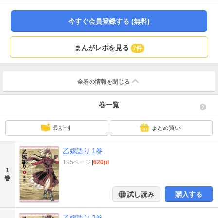
今すぐ会員登録する (無料)
まんがレポを見る
7件
全巻の情報を
閉じる
巻一覧
最新刊
まとめ買い
乙嫁語り 1巻
195ページ
|
620pt
1
巻
試し読み
購入する
乙嫁語り 2巻