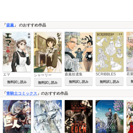
「
森薫
」 のおすすめ作品
若
森薫拾遺集
SCRIBBLES
エマ
シャーリー
無料試し読み
無料試し読み
無料試し読み
無料試し読み
「
青騎士コミックス
」のおすすめ作品