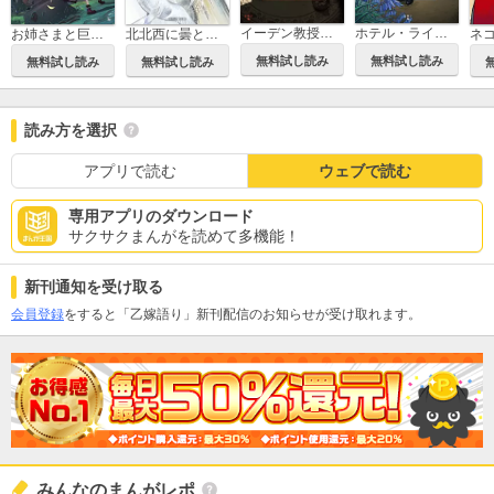
イーデン教授の優雅な休日
ホテル・ライラック
お姉さまと巨人 お嬢さまが異世界転生
北北西に曇と往け
無料試し読み
無料試し読み
無料試し読み
無料試し読み
読み方を選択
アプリで読む
ウェブで読む
専用アプリのダウンロード
サクサクまんがを読めて多機能！
新刊通知を受け取る
会員登録
をすると「乙嫁語り」新刊配信のお知らせが受け取れます。
みんなのまんがレポ