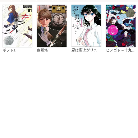
恋は雨上がりのように
ギフト±
幽麗塔
ヒメゴト～十九歳の制服～