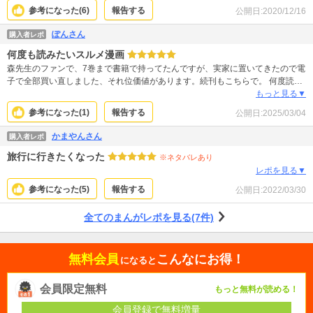
参考になった(
6
)
報告する
公開日:
2020/12/16
ぽんさん
購入者レポ
何度も読みたいスルメ漫画
森先生のファンで、7巻まで書籍で持ってたんですが、実家に置いてきたので電
子で全部買い直しました、それ位価値があります。続刊もこちらで。 何度読ん
でも素晴らしいです。中央アジア文化も、食べ物も。キャラも素敵。 アミルさ
もっと見る▼
んの狩ってくる獲物！滅茶苦茶そそられます、ご飯が美味しそう！ とにかく描
参考になった(
1
)
報告する
公開日:
2025/03/04
き込みが凄くて絵が綺麗、作者さんが楽しんで描いてるのも、読んでて更に魅
力的です。しかもこんな良作が、続刊出るのかなり早い気がします。
かまやんさん
購入者レポ
旅行に行きたくなった
※ネタバレあり
レポを見る▼
参考になった(
5
)
報告する
公開日:
2022/03/30
全てのまんがレポを見る(7件)
無料会員
こんなにお得！
になると
会員限定無料
もっと無料が読める！
会員登録で無料増量