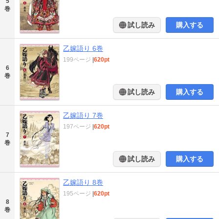
5
巻
試し読み
購入する
乙嫁語り 6巻
199ページ
|
620pt
6
巻
試し読み
購入する
乙嫁語り 7巻
197ページ
|
620pt
7
巻
試し読み
購入する
乙嫁語り 8巻
195ページ
|
620pt
8
巻