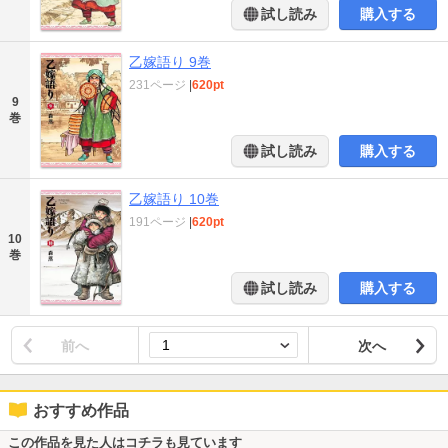
試し読み
購入する
乙嫁語り 9巻
231ページ
|
620pt
9
巻
試し読み
購入する
乙嫁語り 10巻
191ページ
|
620pt
10
巻
試し読み
購入する
前へ
次へ
おすすめ作品
この作品を見た人はコチラも見ています