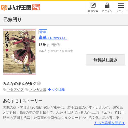
新規登録
ログイン
メニュー
乙嫁語り
青年
森薫
（もりかおる）
15巻
まで配信
766人
がお気に入り登録中
無料試し読み
みんなのまんがタグ
中央アジア
マンガ大賞
タグ編集
あらすじ | ストーリー
美貌の娘・アミル(20歳)が嫁いだ相手は、若干12歳の少年・カルルク。遊牧民
と定住民、8歳の年の差を越えて、ふたりは結ばれるのか……? 『エマ』で19世
紀末の英国を活写した森薫の最新作はシルクロードの生活文化。馬の背に乗り
弓を構え、悠久の大地に生きるキャラクターたちの物語!
もっと詳細を見る▼