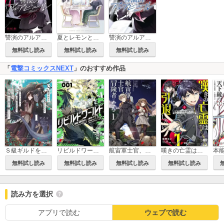
讐演のアルアビュール【分冊版】
夏とレモンとオーバーレイ
讐演のアルアビュール
無料試し読み
無料試し読み
無料試し読み
「
電撃コミックスNEXT
」のおすすめ作品
Ｓ級ギルドを追放されたけど、実は俺だけドラゴンの言葉がわかるので、気付いたときには竜騎士の頂点を極めてました。
リビルドワールド
航宙軍士官、冒険者になる
嘆きの亡霊は引退したい ～最弱ハンターによる最強パーティ育成術～
無料試し読み
無料試し読み
無料試し読み
無料試し読み
読み方を選択
アプリで読む
ウェブで読む