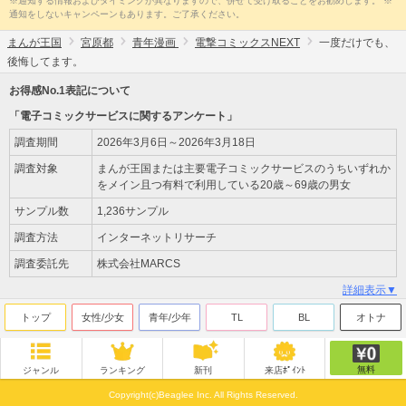
※通知する情報およびタイミングが異なりますので、併せて受け取ることをお勧めします。 ※
通知をしないキャンペーンもあります。ご了承ください。
まんが王国
宮原都
青年漫画
電撃コミックスNEXT
一度だけでも、
後悔してます。
お得感No.1表記について
「電子コミックサービスに関するアンケート」
調査期間
2026年3月6日～2026年3月18日
調査対象
まんが王国または主要電子コミックサービスのうちいずれか
をメイン且つ有料で利用している20歳～69歳の男女
サンプル数
1,236サンプル
調査方法
インターネットリサーチ
調査委託先
株式会社MARCS
詳細表示▼
トップ
女性/少女
青年/少年
TL
BL
オトナ
無料
ジャンル
ランキング
新刊
来店ﾎﾟｲﾝﾄ
Copyright(c)Beaglee Inc. All Rights Reserved.