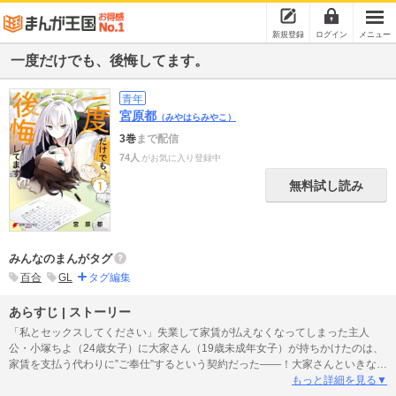
新規登録
ログイン
メニュー
一度だけでも、後悔してます。
青年
宮原都
（みやはらみやこ）
3巻
まで配信
74人
がお気に入り登録中
無料試し読み
みんなのまんがタグ
百合
GL
タグ編集
あらすじ | ストーリー
「私とセックスしてください」失業して家賃が払えなくなってしまった主人
公・小塚ちよ（24歳女子）に大家さん（19歳未成年女子）が持ちかけたのは、
家賃を支払う代わりに”ご奉仕”するという契約だった――！大家さんといきなり
一夜の関係を持ってしまった小塚は、そのままなし崩し的に彼女と同居するこ
もっと詳細を見る▼