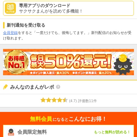
専用アプリのダウンロード
サクサクまんがを読めて多機能！
新刊通知を受け取る
会員登録
をすると「一度だけでも、後悔してます。」新刊配信のお知らせが受
け取れます。
みんなのまんがレポ
(
4.7
)
評価数
11
件
無料会員
こんなにお得！
になると
会員限定無料
もっと無料が読める！