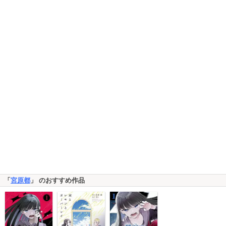
「
宮原都
」 のおすすめ作品