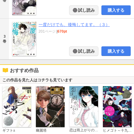
巻
試し読み
購入する
一度だけでも、後悔してます。（３）
201ページ
|
670pt
3
巻
試し読み
購入する
おすすめ作品
この作品を見た人はコチラも見ています
恋は雨上がりのように
ギフト±
幽麗塔
ヒメゴト～十九歳の制服～