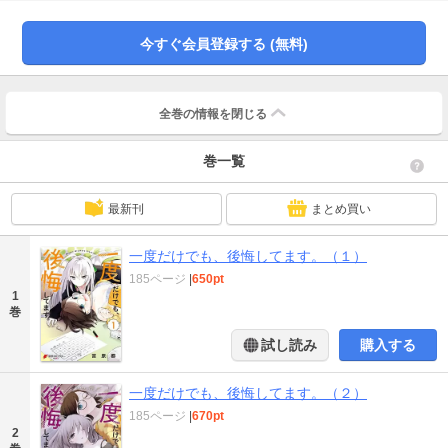
とに。カラダからはじまった女の子同士の人間関係は、どこへ向かう……!?
今すぐ会員登録する (無料)
全巻の情報を
閉じる
巻一覧
最新刊
まとめ買い
一度だけでも、後悔してます。（１）
185ページ
|
650pt
1
巻
試し読み
購入する
一度だけでも、後悔してます。（２）
185ページ
|
670pt
2