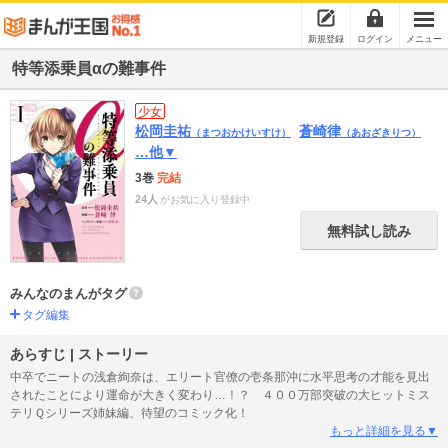
新規登録
ログイン
メニュー
特等添乗員αの難事件
少女
松岡圭祐
蒼崎律
（まつおかけいすけ）
（あおざきりつ）
…他▼
3巻
完結
24人
がお気に入り登録中
無料試し読み
みんなのまんがタグ
タグ編集
あらすじ | ストーリー
中卒でニートの浅倉絢奈は、エリート官僚の壱条那沖に水平思考の才能を見出
されたことにより運命が大きく変わり…！？ ４００万部突破の大ヒットミス
テリＱシリーズ姉妹編、待望のコミック化！
もっと詳細を見る▼