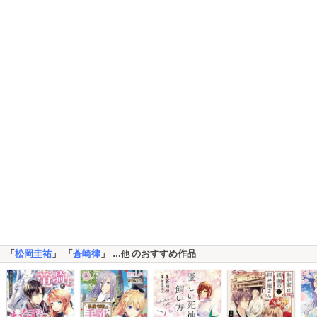
「
松岡圭祐
」 「
蒼崎律
」
のおすすめ作品
…他