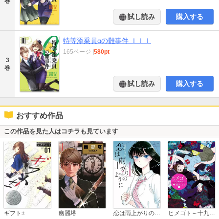
巻
試し読み
購入する
特等添乗員αの難事件 ＩＩＩ
165ページ
|
580pt
3
巻
試し読み
購入する
おすすめ作品
この作品を見た人はコチラも見ています
恋は雨上がりのように
ギフト±
幽麗塔
ヒメゴト～十九歳の制服～