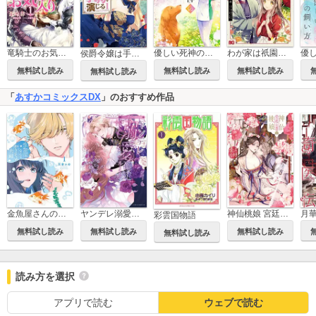
竜騎士のお気に入り
優しい死神の飼い方 THE COMIC
わが家は祇園の拝み屋さん
侯爵令嬢は手駒を演じる
無料試し読み
無料試し読み
無料試し読み
無料試し読み
「
あすかコミックスDX
」のおすすめ作品
金魚屋さんのかりそめ夫婦
ヤンデレ溺愛確定ルート！？ ～攻略対象は私じゃありません…！！～ コミックアンソロジー
神仙桃娘 宮廷の贄
月
彩雲国物語
無料試し読み
無料試し読み
無料試し読み
無料試し読み
読み方を選択
アプリで読む
ウェブで読む