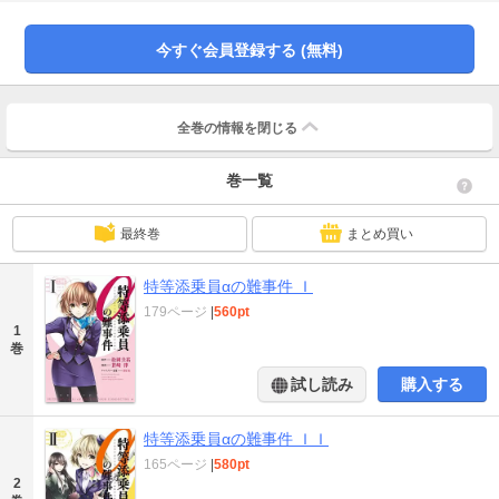
今すぐ会員登録する (無料)
全巻の情報を
閉じる
巻一覧
最終巻
まとめ買い
特等添乗員αの難事件 Ｉ
179ページ
|
560pt
1
巻
試し読み
購入する
特等添乗員αの難事件 ＩＩ
165ページ
|
580pt
2