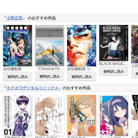
「
士郎正宗
」 のおすすめ作品
BLACK MAGIC GHOST DRIVE
『Classical Fantasy Within』の挿し絵制作日記
攻殻機動隊
攻殻機動隊 ゴースト・イン・ザ・シェル コミックトリビュート
無料試し読み
無料試し読み
無料試し読み
無料試し読み
「
カドカワデジタルコミックス
」のおすすめ作品