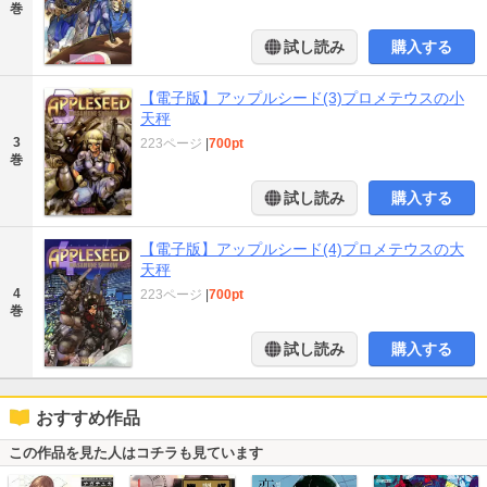
巻
試し読み
購入する
【電子版】アップルシード(3)プロメテウスの小
天秤
3
223ページ
|
700pt
巻
試し読み
購入する
【電子版】アップルシード(4)プロメテウスの大
天秤
4
223ページ
|
700pt
巻
試し読み
購入する
おすすめ作品
この作品を見た人はコチラも見ています