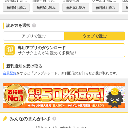
【愛蔵版】新世紀エヴァンゲリオン
職場と自宅でギャップのあるパパ
百器徒然袋
クールな同級生の10年後
無料試し読み
無料試し読み
無料試し読み
無料試し読み
読み方を選択
アプリで読む
ウェブで読む
専用アプリのダウンロード
サクサクまんがを読めて多機能！
新刊通知を受け取る
会員登録
をすると「アップルシード」新刊配信のお知らせが受け取れます。
みんなのまんがレポ
現在まんがレポはありません。