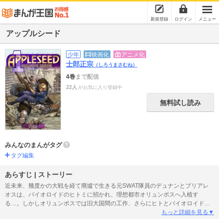
新規登録
ログイン
メニュー
アップルシード
少年
映画化
アニメ化
士郎正宗
（しろうまさむね）
4巻
まで配信
22人
がお気に入り登録中
無料試し読み
みんなのまんがタグ
タグ編集
あらすじ | ストーリー
近未来、幾度かの大戦を経て廃墟で生きる元SWAT隊員のデュナンとブリアレ
オスは、バイオロイドのヒトミに招かれ、理想都市オリュンポスへ入植す
る…。しかしオリュンポスでは旧大国間の工作、さらにヒトとバイオロイドの
未来をかけた壮大な戦いへと二人は巻き込まれていく…。士郎正宗のデビュー
もっと詳細を見る▼