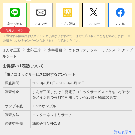
友だち追加
メルマガ
アプリ通知
フォロー
いいね
限定クーポン
※通知する情報およびタイミングが異なりますので、併せて受け取ることをお勧めします。 ※
通知をしないキャンペーンもあります。ご了承ください。
まんが王国
士郎正宗
少年漫画
カドカワデジタルコミックス
アップ
ルシード
お得感No.1表記について
「電子コミックサービスに関するアンケート」
調査期間
2026年3月6日～2026年3月18日
調査対象
まんが王国または主要電子コミックサービスのうちいずれか
をメイン且つ有料で利用している20歳～69歳の男女
サンプル数
1,236サンプル
調査方法
インターネットリサーチ
調査委託先
株式会社MARCS
詳細表示▼