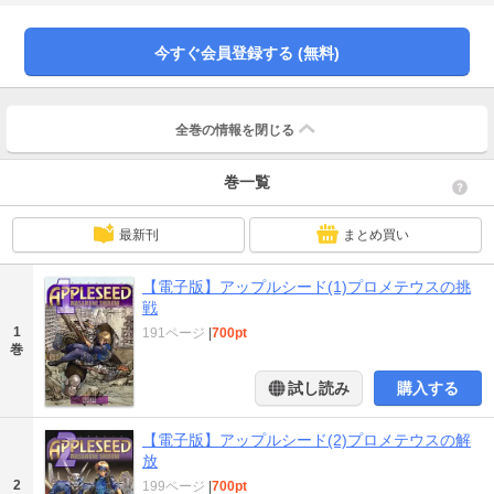
作「アップルシード」を、著者自らの監修のもと最新版のシリーズとして電子
書籍化！第１弾！！
今すぐ会員登録する (無料)
全巻の情報を
閉じる
巻一覧
最新刊
まとめ買い
【電子版】アップルシード(1)プロメテウスの挑
戦
1
191ページ
|
700pt
巻
試し読み
購入する
【電子版】アップルシード(2)プロメテウスの解
放
2
199ページ
|
700pt