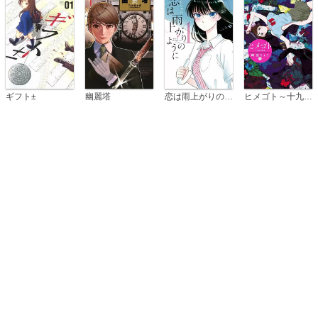
恋は雨上がりのように
ギフト±
幽麗塔
ヒメゴト～十九歳の制服～