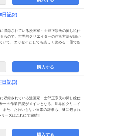
作日記(2)
ithin』に収録されている漫画家・士郎正宗氏の挿し絵仕
たるもので、世界的クリエイターの作画方法が細か
ていて、エッセイとしても楽しく読める一冊であ
購入する
作日記(3)
ithin』に収録されている漫画家・士郎正宗氏の挿し絵仕
ンサーの作業日記がメインとなる。世界的クリエイ
。また、たわいもない日常の雑事も、謎に包まれ
リーズはこれにて完結!!
購入する