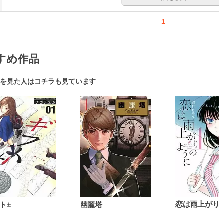
1
すめ作品
を見た人はコチラも見ています
ト±
幽麗塔