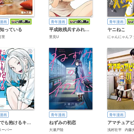
漫画
青年漫画
青年漫画
知っている
平成敗残兵すみれちゃん
ヤニねこ
万里
里見U
漫画
青年漫画
青年漫画
だれでも抱けるキミが好き
ねずみの初恋
スーパー
大瀬戸陸
浅村壮平
内藤