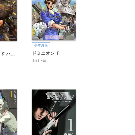
少年漫画
ドミニオン Ｆ
アップルシード ハイパーノート
士郎正宗