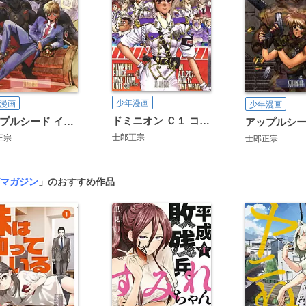
少年漫画
漫画
少年漫画
ドミニオン Ｃ１ コンフリクト編
アップルシード イラスト＆データ
士郎正宗
正宗
士郎正宗
マガジン
」のおすすめ作品