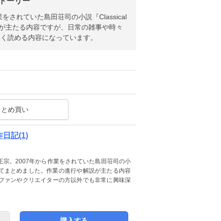
 ストーリー
れていた島田荘司の小説『Classical
や解説が主たる内容ですが、日常の雑事や時々
深く読める内容になっています。
まとめ買い
作日記(1)
宗。2007年から作業をされていた島田荘司の小
事を日記としてまとめました。作業の進行や解説が主たる内容
ファンやクリエイターの方以外でも非常に興味深
購入する