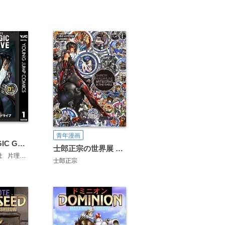
青年漫画
BLACK MAGIC GHOST DRIVE
士郎正宗の世界展 公式原画集 SHIROW MASAMUNE ARTWORKS IN THE SHELL
社
片理誠
たくま朋正
士郎正宗
山本マサユキ
今井ユウ
小池ノクト
多田乃伸明
大山タクミ
トニーたけざき