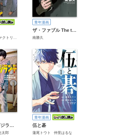
青年漫画
ザ・ファブル The third secret
にゃんにゃんファクトリー
南勝久
青年漫画
アマチュアビジランテ
伍と碁
光太郎
蓮尾トウト
仲里はるな