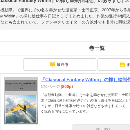
lassical Fantasy Within』の挿し絵制作日記」のあらすじ |
機動隊』で世界にその名を轟かせた漫画家・士郎正宗。2007年から作業をさ
tasy Within』の挿し絵仕事を日記としてまとめました。作業の進行
想なども含まれていて、ファンやクリエイターの方以外でも非常に興味
巻一覧
最終巻
『Classical Fantasy Within』の挿し絵制
170ページ |
800pt
『攻殻機動隊』で世界にその名を轟かせた漫画家・士郎正
説『Classical Fantasy Within』の挿し絵仕
ですが、日常の雑事や時々の雑想なども含まれていて、
く読める内容になっています。
試し読み