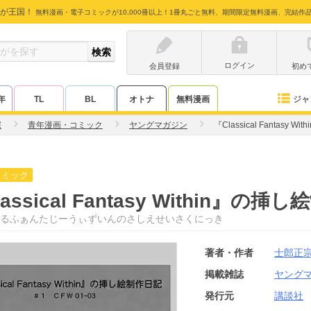
が王国！
無料漫画・電子コミックが10,000冊以上！1冊丸ごと無料、期間限定無料漫画、完結作
ログイン
会員登録
初め
ジャ
年
TL
BL
オトナ
無料漫画
宗
青年漫画・コミック
ヤングマガジン
『Classical Fantasy
コミック
assical Fantasy Within』の
るふぁんたじーうぃずいんのさしえせいさくにっき
著者・作者
士郎正
掲載雑誌
ヤング
発行元
講談社