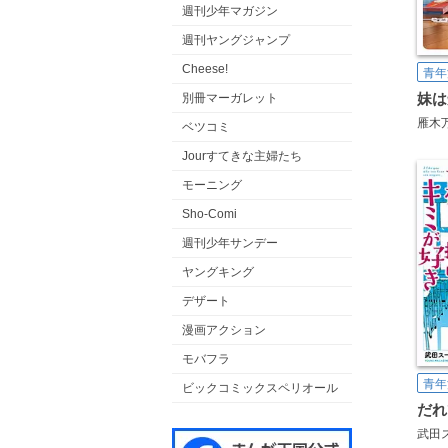
週刊少年マガジン
週刊ヤングジャンプ
Cheese!
青年
妹は
別冊マーガレット
雁木
ベツコミ
Jourすてきな主婦たち
モーニング
Sho-Comi
週刊少年サンデー
ヤングキング
デザート
漫画アクション
モバフラ
青年
ビックコミックスペリオール
武田