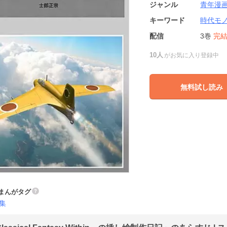
ジャンル
青年漫
キーワード
時代モ
配信
3巻
完
10人
がお気に入り登録中
無料試し読み
まんがタグ
集