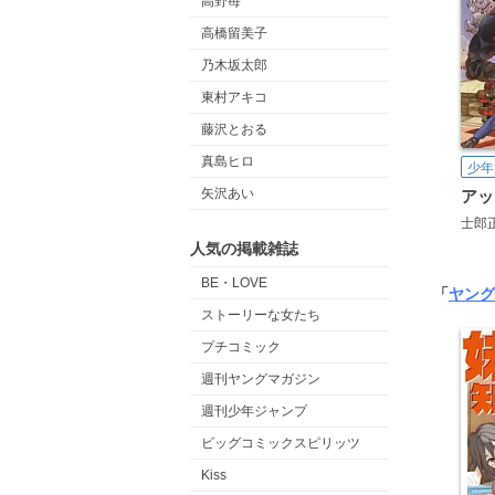
高野苺
高橋留美子
乃木坂太郎
東村アキコ
藤沢とおる
真島ヒロ
少年
矢沢あい
士郎
人気の掲載雑誌
BE・LOVE
「
ヤング
ストーリーな女たち
プチコミック
週刊ヤングマガジン
週刊少年ジャンプ
ビッグコミックスピリッツ
Kiss