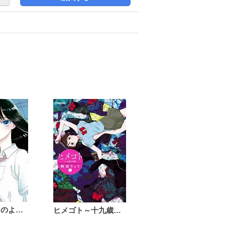
恋は雨上がりのように
ヒメゴト～十九歳の制服～