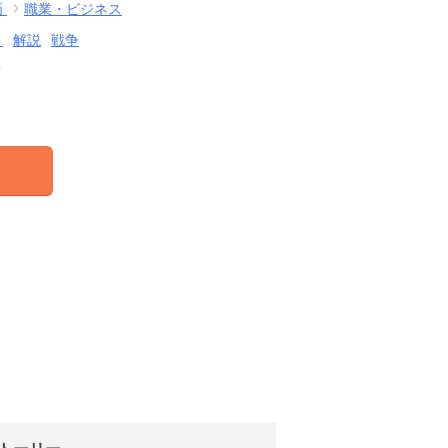
画
職業・ビジネス
ノ
解説
戦争
結