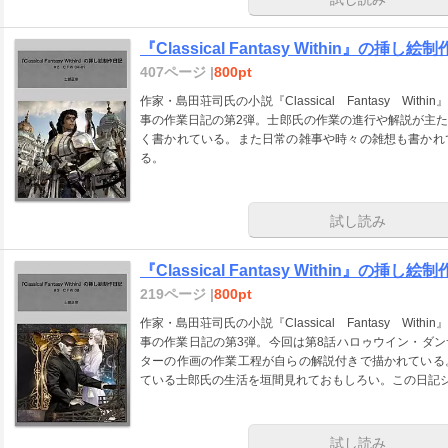
『Classical Fantasy Within』の挿し絵制
407ページ |
800pt
作家・島田荘司氏の小説『Classical Fantasy W
事の作業日記の第2弾。士郎氏の作業の進行や解説が主
く書かれている。また日常の雑事や時々の雑想も書かれ
る。
試し読み
『Classical Fantasy Within』の挿し絵制
219ページ |
800pt
作家・島田荘司氏の小説『Classical Fantasy W
事の作業日記の第3弾。今回は第8話ハロゥウイン・ダ
ターの作画の作業工程が自らの解説付きで描かれている
ている士郎氏の生活を垣間見れておもしろい。この日記シ
試し読み