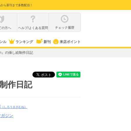
品から新刊まで多数配信！
チェック履歴
ての方へ
ヘルプ/よくある質問
ンル
ランキング
新刊
来店ポイント
 Within』の挿し絵制作日記
挿し絵制作日記
宗
（しろうまさむね）
マガジン