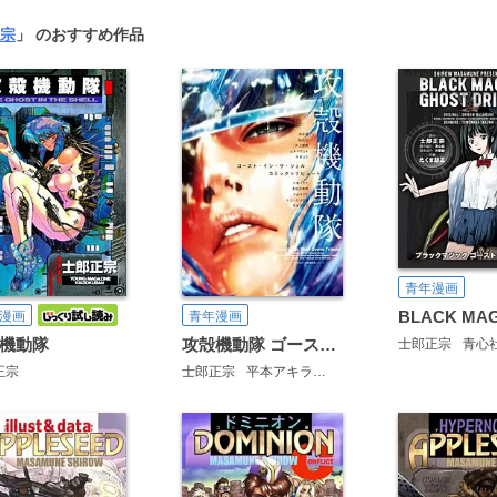
宗
」 のおすすめ作品
青年漫画
漫画
青年漫画
機動隊
攻殻機動隊 ゴースト・イン・ザ・シェル コミックトリビュート
士郎正宗
青心
正宗
士郎正宗
平本アキラ
衣谷遊
Boichi
井上智徳