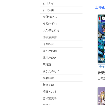
石田スイ
「
士郎正
石田拓実
海野つなみ
楳図かずお
大久保ヒロミ
御茶漬海苔
河原和音
きたがわ翔
北川みゆき
草野誼
青年
さかたのり子
攻殻
椎名軽穂
士郎
新條まゆ
清野とおる
曽根富美子