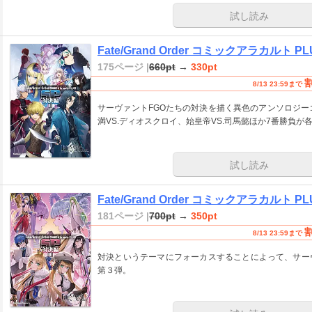
試し読み
Fate/Grand Order コミックアラカルト P
175ページ |
660pt
→
330pt
8/13 23:59まで
サーヴァントFGOたちの対決を描く異色のアンソロジー
満VS.ディオスクロイ、始皇帝VS.司馬懿ほか7番勝負
試し読み
Fate/Grand Order コミックアラカルト PL
181ページ |
700pt
→
350pt
8/13 23:59まで
対決というテーマにフォーカスすることによって、サー
第３弾。