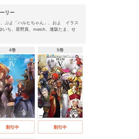
ストーリー
）、ぷよ「ハルヒちゃん」、およ イラス
いち、星野真、match、逢阪たま、せ
4巻
5巻
割引中
割引中