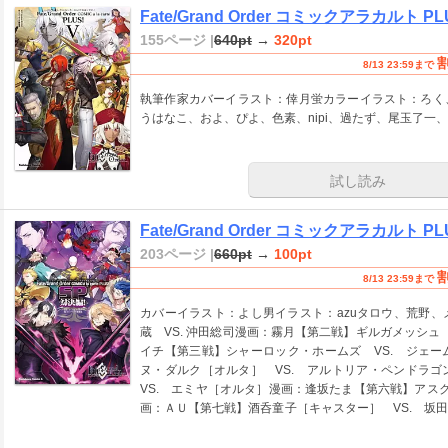
Fate/Grand Order コミックアラカルト PL
155ページ |
640pt
→
320pt
8/13 23:59まで
執筆作家カバーイラスト：倖月蛍カラーイラスト：ろく
うはなこ、およ、ぴよ、色素、nipi、過たず、尾玉了一、
試し読み
Fate/Grand Order コミックアラカルト 
203ページ |
660pt
→
100pt
8/13 23:59まで
カバーイラスト：よし男イラスト：azuタロウ、荒野
蔵 VS. 沖田総司漫画：霧月【第二戦】ギルガメッシュ
イチ【第三戦】シャーロック・ホームズ VS. ジェ
ヌ・ダルク［オルタ］ VS. アルトリア・ペンドラ
VS. エミヤ［オルタ］漫画：逢坂たま【第六戦】アス
画：ＡＵ【第七戦】酒呑童子［キャスター］ VS. 坂
ルフガング・アマデウス・モーツァルト VS. ファン