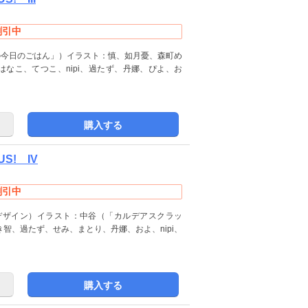
割引中
の今日のごはん」）イラスト：慎、如月憂、森町め
うはなこ、てつこ、nipi、過たず、丹娜、ぴよ、お
購入する
US! IV
割引中
デザイン）イラスト：中谷（「カルデアスクラッ
智、過たず、せみ、まとり、丹娜、およ、nipi、
購入する