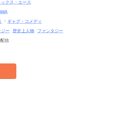
ミックス・エース
AWA
画
ギャグ・コメディ
ロジー
歴史上人物
ファンタジー
で配信