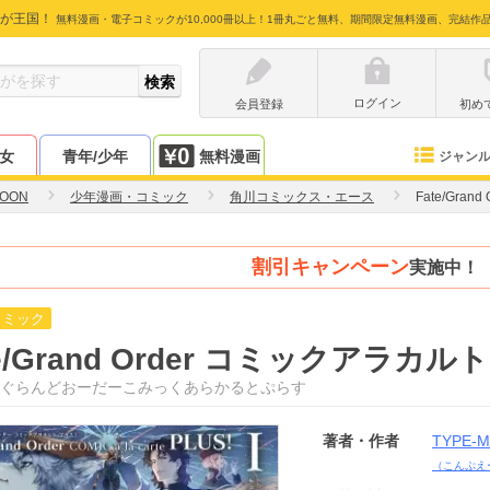
が王国！
無料漫画・電子コミックが10,000冊以上！1冊丸ごと無料、期間限定無料漫画、完結作
ログイン
会員登録
初め
少女
青年/少年
無料漫画
ジャン
MOON
少年漫画・コミック
角川コミックス・エース
Fate/Gra
割引キャンペーン
実施中！
コミック
e/Grand Order コミックアラカルト 
ぐらんどおーだーこみっくあらかるとぷらす
著者・作者
TYPE-
（こんぷえ