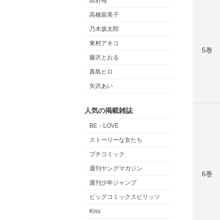
高野苺
高橋留美子
乃木坂太郎
東村アキコ
5巻
藤沢とおる
真島ヒロ
矢沢あい
人気の掲載雑誌
BE・LOVE
ストーリーな女たち
プチコミック
週刊ヤングマガジン
6巻
週刊少年ジャンプ
ビッグコミックスピリッツ
Kiss