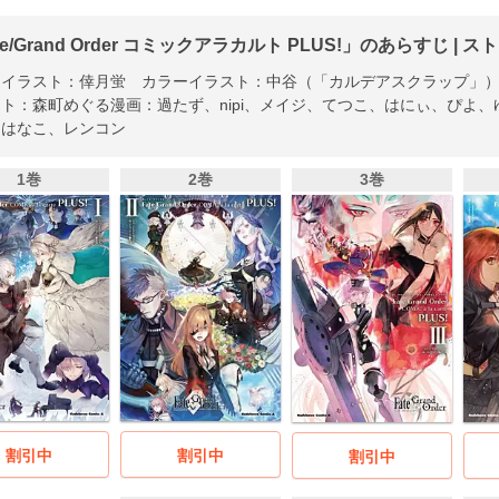
te/Grand Order コミックアラカルト PLUS!」のあらすじ | 
ーイラスト：倖月蛍 カラーイラスト：中谷（「カルデアスクラップ」
ト：森町めぐる漫画：過たず、nipi、メイジ、てつこ、はにぃ、ぴよ、ゆ
うはなこ、レンコン
1巻
2巻
3巻
割引中
割引中
割引中