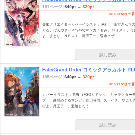
191ページ |
640pt
→
320pt
8/13 23:59まで
参加クリエイターカバーイラスト：TAa（「衛宮さんち
ぐる、げんやき(Genyaky)マンガ：せみ、ロイスト、
よ、まとり、ＮＥＧＩ、尾玉了一、森永ピザ
試し読み
Fate/Grand Order コミックアラカルト PL
185ページ |
640pt
→
320pt
8/13 23:59まで
カバーイラスト：荒野（FGOカドック、キャラクター
プ」、森町めぐるマンガ：青刃時雨、スーイチ、やごとき
ぴよ、尾玉了一、遊嬉じろう
試し読み