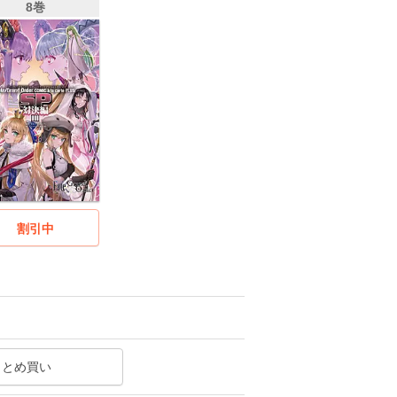
8巻
割引中
まとめ買い