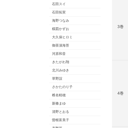
石田スイ
石田拓実
海野つなみ
3巻
楳図かずお
大久保ヒロミ
御茶漬海苔
河原和音
きたがわ翔
北川みゆき
草野誼
さかたのり子
4巻
椎名軽穂
新條まゆ
清野とおる
曽根富美子