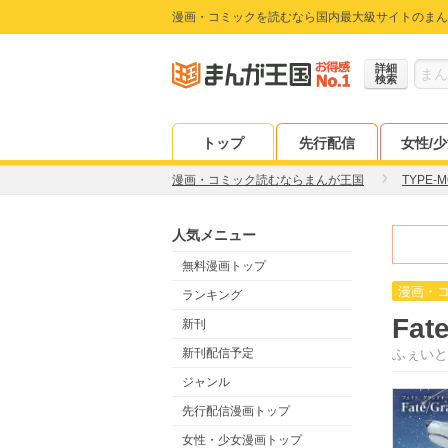
漫画・コミックを読むなら国内最大級サイトのまん
詳細
検索
トップ
先行配信
女性/
漫画・コミック読むならまんが王国
TYPE-
人気メニュー
無料漫画トップ
漫画・
ランキング
Fat
新刊
新刊配信予定
ふぇいと
ジャンル
先行配信漫画トップ
女性・少女漫画トップ