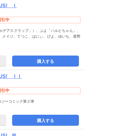
LUS! Ｉ
割引中
ルデアスクラップ」）、ぷよ「ハルヒちゃん」、
i、メイジ、てつこ、はにぃ、ぴよ、ゆいち、星野
購入する
LUS! ＩＩ
割引中
ロジーコミック第２弾
購入する
S! III