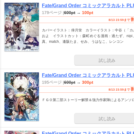
Fate/Grand Order コミックアラカルト P
179ページ |
600pt
→
100pt
8/13 23:59まで
カバーイラスト：倖月蛍 カラーイラスト：中谷（「カ
およ イラストカット：森町めぐる漫画：過たず、nip
真、match、逢阪たま、せみ、うはなこ、レンコン
試し読み
Fate/Grand Order コミックアラカルト P
195ページ |
600pt
→
300pt
8/13 23:59まで
ＦＧＯ第二部ストーリー解禁＆強力作家陣によるアンソ
試し読み
Fate/Grand Order コミックアラカルト PLU