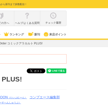
品から新刊まで多数配信！
チェック履歴
ての方へ
ヘルプ/よくある質問
ル
ランキング
新刊
来店ポイント
nd Order コミックアラカルト PLUS!
PLUS!
MOON
コンプエース編集部
（たいぷむーん）
ーすへんしゅうぶ）