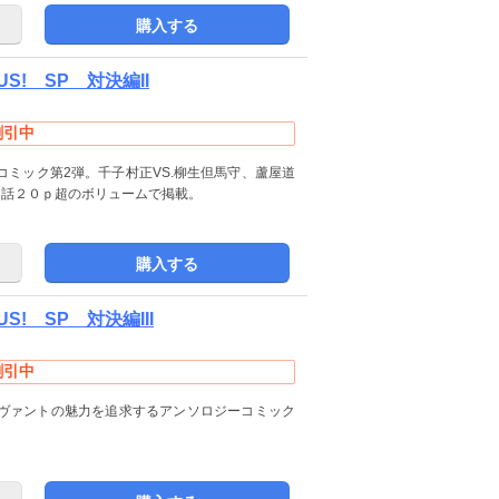
購入する
LUS! SP 対決編II
割引中
コミック第2弾。千子村正VS.柳生但馬守、蘆屋道
が各話２０ｐ超のボリュームで掲載。
購入する
US! SP 対決編III
割引中
ヴァントの魅力を追求するアンソロジーコミック