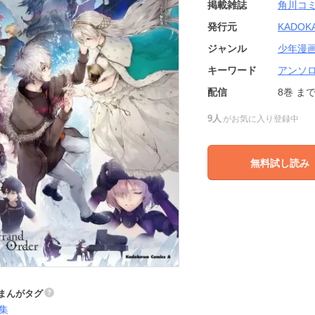
掲載雑誌
角川コ
発行元
KADOK
ジャンル
少年漫
キーワード
アンソ
配信
8巻
ま
9人
がお気に入り登録中
無料試し読み
まんがタグ
集