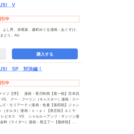
US! V
割引中
、よし男、赤尾坂、森町めぐる漫画：あぐすけ、
まとり、AU
購入する
PLUS! SP 対決編！
割引中
、メイジ【序】 漫画：青刃時雨【第一戦】宮本武
 VS. クー・フーリン［キャスター］漫画：スー
ームズ・モリアーティ漫画：色素【第四戦】ジャン
ゴン［オルタ］漫画：ｎｉｐｉ【第五戦】エミヤ
クレピオス VS. シャルル＝アンリ・サンソン漫
田金時［ライダー］漫画：尾玉了一【最終戦】ヴォ
トム・オブ・ジ・オペラ漫画：古海鐘一