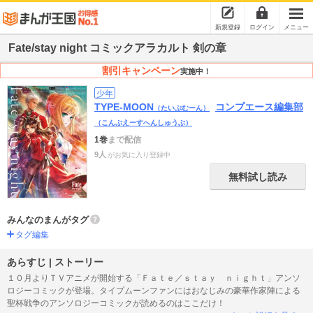
新規登録
ログイン
メニュー
Fate/stay night コミックアラカルト 剣の章
割引キャンペーン
実施中！
少年
TYPE-MOON
コンプエース編集部
（たいぷむーん）
（こんぷえーすへんしゅうぶ）
1巻
まで配信
9人
がお気に入り登録中
無料試し読み
みんなのまんがタグ
タグ編集
あらすじ | ストーリー
１０月よりＴＶアニメが開始する「Ｆａｔｅ／ｓｔａｙ ｎｉｇｈｔ」アンソ
ロジーコミックが登場。タイプムーンファンにはおなじみの豪華作家陣による
聖杯戦争のアンソロジーコミックが読めるのはここだけ！