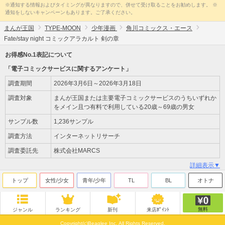
※通知する情報およびタイミングが異なりますので、併せて受け取ることをお勧めします。 ※
通知をしないキャンペーンもあります。ご了承ください。
まんが王国
TYPE-MOON
少年漫画
角川コミックス・エース
Fate/stay night コミックアラカルト 剣の章
お得感No.1表記について
「電子コミックサービスに関するアンケート」
調査期間
2026年3月6日～2026年3月18日
調査対象
まんが王国または主要電子コミックサービスのうちいずれか
をメイン且つ有料で利用している20歳～69歳の男女
サンプル数
1,236サンプル
調査方法
インターネットリサーチ
調査委託先
株式会社MARCS
詳細表示▼
トップ
女性/少女
青年/少年
TL
BL
オトナ
無料
ジャンル
ランキング
新刊
来店ﾎﾟｲﾝﾄ
Copyright(c)Beaglee Inc. All Rights Reserved.