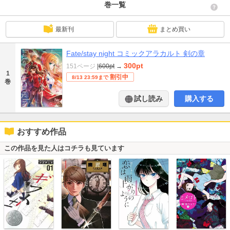
巻一覧
最新刊
まとめ買い
Fate/stay night コミックアラカルト 剣の章
300pt
151ページ
|
600pt
→
1
割引中
8/13 23:59まで
巻
試し読み
購入する
おすすめ作品
この作品を見た人はコチラも見ています