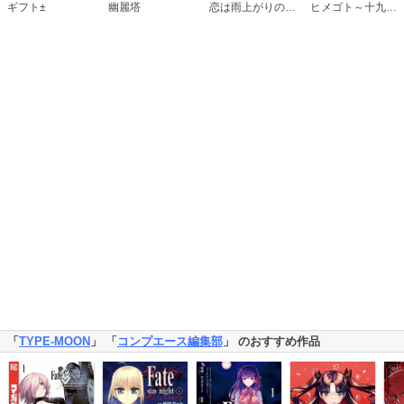
恋は雨上がりのように
ギフト±
幽麗塔
ヒメゴト～十九歳の制服～
「
TYPE-MOON
」 「
コンプエース編集部
」 のおすすめ作品