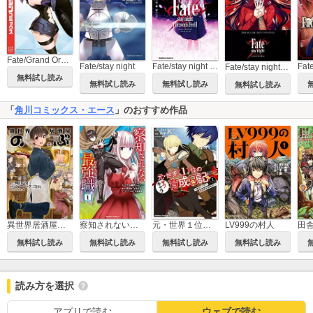
Fate/Grand Order－turas realta－
Fate/stay night
Fate/stay night [Heaven's Feel]
Fat
Fate/stay night［Unlimited Blade Works］
無料試し読み
無料試し読み
無料試し読み
無料試し読み
「
角川コミックス・エース
」のおすすめ作品
異世界居酒屋「のぶ」
LV999の村人
察知されない最強職
元・世界１位のサブキャラ育成日記 ～廃プレイヤー、異世界を攻略中！～
無料試し読み
無料試し読み
無料試し読み
無料試し読み
読み方を選択
アプリで読む
ウェブで読む