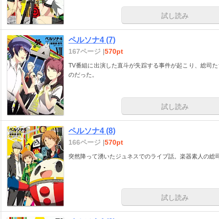
試し読み
ペルソナ4 (7)
167ページ |
570pt
TV番組に出演した直斗が失踪する事件が起こり、総司
のだった。
試し読み
ペルソナ4 (8)
166ページ |
570pt
突然降って湧いたジュネスでのライブ話。楽器素人の総司
試し読み