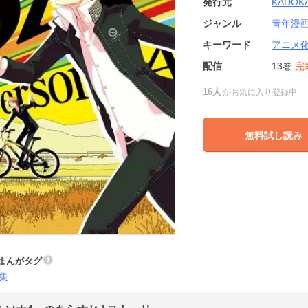
発行元
KADOK
ジャンル
青年漫
キーワード
アニメ
配信
13巻
完
16人
がお気に入り登録中
無料試し読み
まんがタグ
集