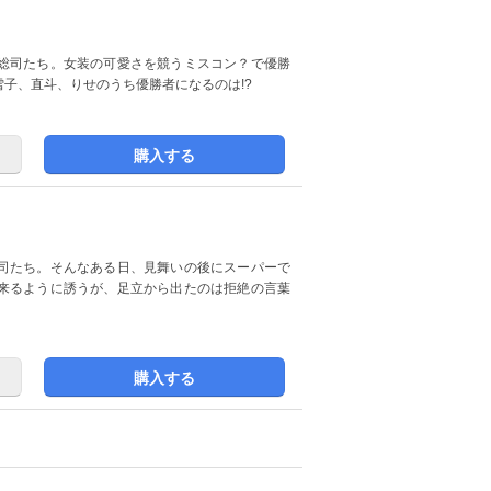
総司たち。女装の可愛さを競うミスコン？で優勝
子、直斗、りせのうち優勝者になるのは!?
購入する
司たち。そんなある日、見舞いの後にスーパーで
来るように誘うが、足立から出たのは拒絶の言葉
購入する