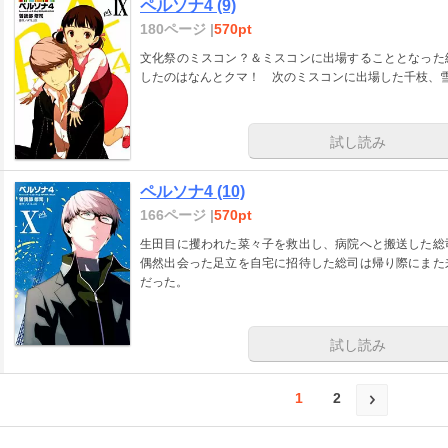
ペルソナ4 (9)
180ページ |
570pt
文化祭のミスコン？＆ミスコンに出場することとなった
したのはなんとクマ！ 次のミスコンに出場した千枝、雪
試し読み
ペルソナ4 (10)
166ページ |
570pt
生田目に攫われた菜々子を救出し、病院へと搬送した総
偶然出会った足立を自宅に招待した総司は帰り際にまた
だった。
試し読み
1
2