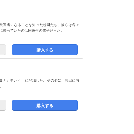
の被害者になることを知った総司たち。彼らは各々
こに映っていたのは同級生の雪子だった。
購入する
ヨナカテレビ」 に登場した。その姿に、救出に向
た
購入する