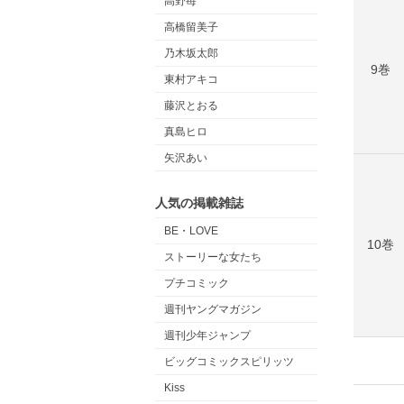
高野苺
高橋留美子
乃木坂太郎
9巻
東村アキコ
藤沢とおる
真島ヒロ
矢沢あい
人気の掲載雑誌
BE・LOVE
10巻
ストーリーな女たち
プチコミック
週刊ヤングマガジン
週刊少年ジャンプ
ビッグコミックスピリッツ
Kiss