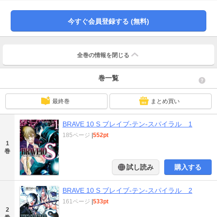
今すぐ会員登録する (無料)
全巻の情報を
閉じる
巻一覧
最終巻
まとめ買い
BRAVE 10 S ブレイブ-テン-スパイラル 1
185ページ
|
552pt
1
巻
試し読み
購入する
BRAVE 10 S ブレイブ-テン-スパイラル 2
161ページ
|
533pt
2