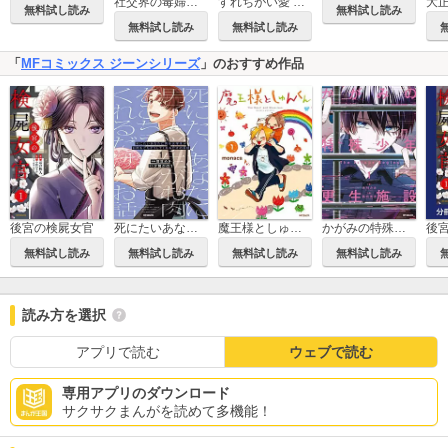
社交界の毒婦とよばれる私～素敵な辺境伯令息に腕を折られたので、責任とってもらいます～
すれちがい愛 ～結納の日に渡されたのは、一枚の契約書でした～
無料試し読み
無料試し読み
無料試し読み
無料試し読み
「
MFコミックス ジーンシリーズ
」のおすすめ作品
後宮の検屍女官
死にたいあなたに男子大学生がお肉をごちそうしてくれるだけのお話
魔王様としゅんくん
かがみの特殊少年更生施設 The Escape Begins
無料試し読み
無料試し読み
無料試し読み
無料試し読み
読み方を選択
アプリで読む
ウェブで読む
専用アプリのダウンロード
サクサクまんがを読めて多機能！