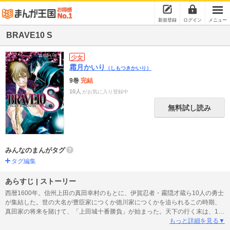
新規登録
ログイン
メニュー
BRAVE10 S
少女
霜月かいり
（しもつきかいり）
9巻
完結
10人
がお気に入り登録中
無料試し読み
みんなのまんがタグ
タグ編集
あらすじ | ストーリー
西暦1600年。信州上田の真田幸村のもとに、伊賀忍者・霧隠才蔵ら10人の勇士
が集結した。世の大名が豊臣家につくか徳川家につくかを迫られるこの時期、
真田家の将来を賭けて、「上田城十番勝負」が始まった。天下の行く末は、10
人の勇士の力にかかっている！
もっと詳細を見る▼