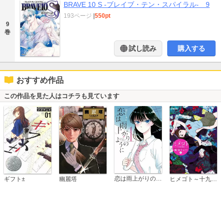
BRAVE 10 S -ブレイブ・テン・スパイラル- 9
193ページ
|
550pt
9
巻
試し読み
購入する
おすすめ作品
この作品を見た人はコチラも見ています
恋は雨上がりのように
ギフト±
幽麗塔
ヒメゴト～十九歳の制服～