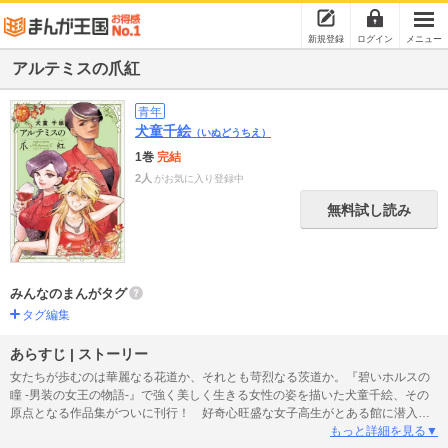
新規登録
ログイン
メニュー
アルテミスの爪紅
青年
犬童千絵
（いぬどうちえ）
1巻
完結
2人
がお気に入り登録中
無料試し読み
みんなのまんがタグ
タグ編集
あらすじ | ストーリー
女たちが歩むのは華麗なる花道か、それとも苛烈なる茨道か。『碧いホルスの
瞳 -男装の女王の物語-』で強く美しく生きる女性の姿を描いた犬童千絵、その
原点となる作品集がついに刊行！ 好奇心旺盛な女子高生がとある館に潜入す
る『地下室の白日夢』。美女ふたりの闘劇『波紋の虚、魚遊の実』。村の伝承
もっと詳細を見る▼