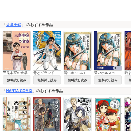
「
犬童千絵
」 のおすすめ作品
三鬼本家の食卓
青とグランドワーカー
碧いホルスの瞳 -男装の女王の物語-
碧いホルスの瞳 -男装の女王の物語-【分冊版】
無料試し読み
無料試し読み
無料試し読み
無料試し読み
「
HARTA COMIX
」のおすすめ作品