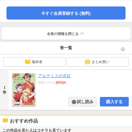
に翻弄される少女の物語『獣人村のあかり』など、十二作品を収録。デビュー
作から最新短編までを網羅して、特厚224ページでお贈りします。●収録作品
●「地下室の白日夢」「宵待草」「野罌粟」「recovering」「AガールBボー
今すぐ会員登録する (無料)
イ」「押忍！ 武美ちゃん!!」「見つめないで」「清隆の一夏」「トルコのおい
しい日」「Bullet Rabbit」「獣人村のあかり」「波紋の虚、魚遊の実」
全巻の情報を
閉じる
巻一覧
最終巻
まとめ買い
アルテミスの爪紅
231ページ
|
660pt
1
巻
試し読み
購入する
おすすめ作品
この作品を見た人はコチラも見ています