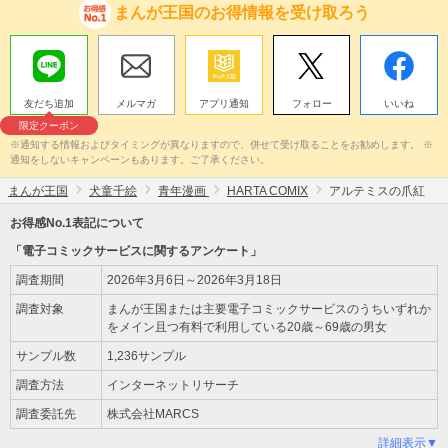
まんが王国のお得情報を受け取ろう
友だち追加
メルマガ
アプリ通知
フォロー
いいね
限定クーポン
※通知する情報およびタイミングが異なりますので、併せて受け取ることをお勧めします。 ※
通知をしないキャンペーンもあります。ご了承ください。
まんが王国
犬童千絵
青年漫画
HARTA COMIX
アルテミスの爪紅
お得感No.1表記について
「電子コミックサービスに関するアンケート」
調査期間
2026年3月6日～2026年3月18日
調査対象
まんが王国または主要電子コミックサービスのうちいずれか
をメイン且つ有料で利用している20歳～69歳の男女
サンプル数
1,236サンプル
調査方法
インターネットリサーチ
調査委託先
株式会社MARCS
詳細表示▼