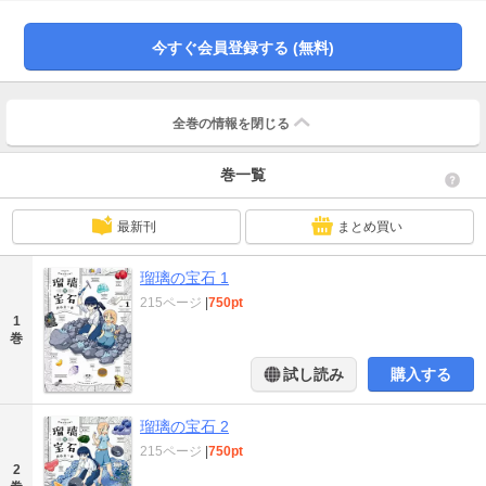
く、本格サイエンスアドベンチャー！
今すぐ会員登録する (無料)
全巻の情報を
閉じる
巻一覧
最新刊
まとめ買い
瑠璃の宝石 1
215ページ
|
750pt
1
巻
試し読み
購入する
瑠璃の宝石 2
215ページ
|
750pt
2