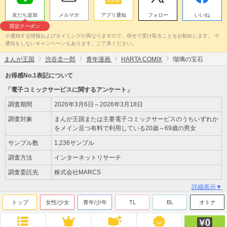
友だち追加
メルマガ
アプリ通知
フォロー
いいね
限定クーポン
※通知する情報およびタイミングが異なりますので、併せて受け取ることをお勧めします。 ※
通知をしないキャンペーンもあります。ご了承ください。
まんが王国
渋谷圭一郎
青年漫画
HARTA COMIX
瑠璃の宝石
お得感No.1表記について
「電子コミックサービスに関するアンケート」
調査期間
2026年3月6日～2026年3月18日
調査対象
まんが王国または主要電子コミックサービスのうちいずれか
をメイン且つ有料で利用している20歳～69歳の男女
サンプル数
1,236サンプル
調査方法
インターネットリサーチ
調査委託先
株式会社MARCS
詳細表示▼
トップ
女性/少女
青年/少年
TL
BL
オトナ