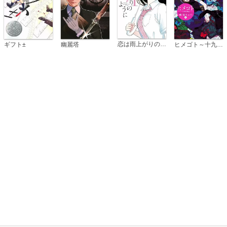
恋は雨上がりのように
ギフト±
幽麗塔
ヒメゴト～十九歳の制服～