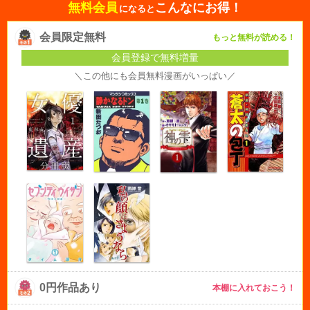
無料会員
こんなにお得！
になると
会員限定無料
もっと無料が読める！
会員登録で無料増量
＼この他にも会員無料漫画がいっぱい／
0円作品あり
本棚に入れておこう！