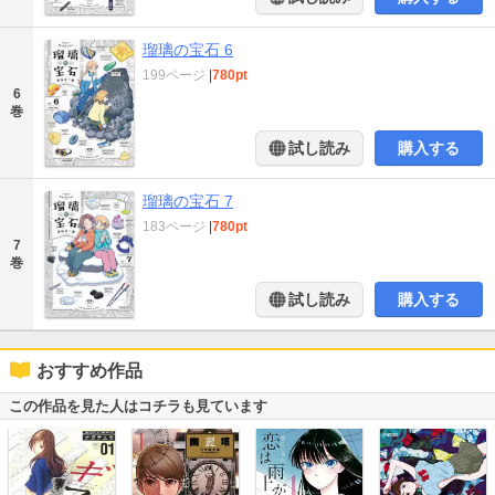
瑠璃の宝石 6
199ページ
|
780pt
6
巻
試し読み
購入する
瑠璃の宝石 7
183ページ
|
780pt
7
巻
試し読み
購入する
おすすめ作品
この作品を見た人はコチラも見ています