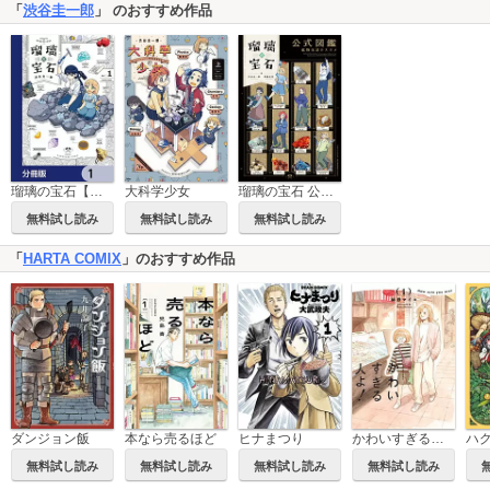
「
渋谷圭一郎
」 のおすすめ作品
瑠璃の宝石【分冊版】
大科学少女
瑠璃の宝石 公式図鑑 鉱物生活のススメ
無料試し読み
無料試し読み
無料試し読み
「
HARTA COMIX
」のおすすめ作品
ダンジョン飯
本なら売るほど
ヒナまつり
かわいすぎる人よ！
無料試し読み
無料試し読み
無料試し読み
無料試し読み