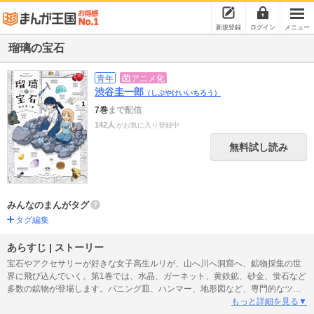
新規登録
ログイン
メニュー
瑠璃の宝石
青年
アニメ化
渋谷圭一郎
（しぶやけいいちろう）
7巻
まで配信
142人
がお気に入り登録中
無料試し読み
みんなのまんがタグ
タグ編集
あらすじ | ストーリー
宝石やアクセサリーが好きな女子高生ルリが、山へ川へ洞窟へ、鉱物採集の世
界に飛び込んでいく。第1巻では、水晶、ガーネット、黄鉄鉱、砂金、蛍石など
多数の鉱物が登場します。パニング皿、ハンマー、地形図など、専門的なツー
ルを用いた採集シーンも魅力満載。鉱物学を修めた作者の確かな知見に基づ
もっと詳細を見る▼