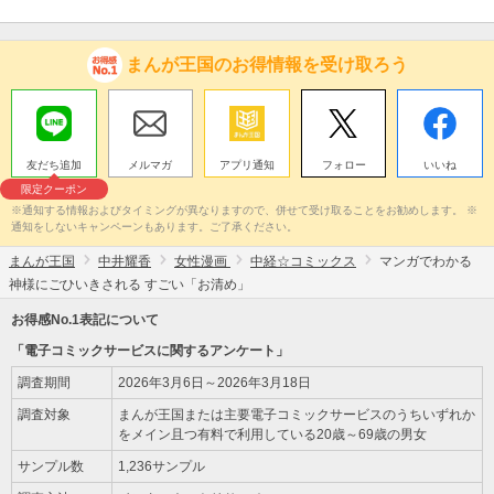
まんが王国のお得情報を受け取ろう
友だち追加
メルマガ
アプリ通知
フォロー
いいね
限定クーポン
※通知する情報およびタイミングが異なりますので、併せて受け取ることをお勧めします。 ※
通知をしないキャンペーンもあります。ご了承ください。
まんが王国
中井耀香
女性漫画
中経☆コミックス
マンガでわかる
神様にごひいきされる すごい「お清め」
お得感No.1表記について
「電子コミックサービスに関するアンケート」
調査期間
2026年3月6日～2026年3月18日
調査対象
まんが王国または主要電子コミックサービスのうちいずれか
をメイン且つ有料で利用している20歳～69歳の男女
サンプル数
1,236サンプル