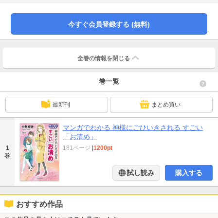
く。すると、玄関がぐちゃぐちゃ。開運グッズはあふれているが、部屋全体が
澱んでいた。「玄関が一番、大切なの！」 仲元は叫ぶ。そして、物をどんど
ん捨てさせ、神様にごひいきされる玄関をつくってくれた。そして、お風呂、
今すぐ会員登録する (無料)
トイレなど、家全体をどう整えるかを細かく伝授。菜摘の部屋の「気」が、ぱ
っと変わる。さらに、・金運爆上げの３財布・呪いの人間関係を浄化する方
法・安全、健康に生きるのために、破壊の数を避けるなど、開運の先生が菜摘
の人生を変え始める！菜摘は、最後、どうなるのか？ みなさん、ぜひご一読
全巻の情報を
閉じる
ください!!※この書籍は『神様があなたのそばにやってくるすごい「お清め」』
をもとに、マンガのストーリーを構築し、解説を再編集したものです。
巻一覧
最新刊
まとめ買い
マンガでわかる 神様にごひいきされる すごい
「お清め」
1
181ページ
|
1200pt
巻
試し読み
購入する
おすすめ作品