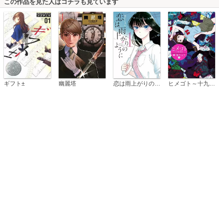
この作品を見た人はコチラも見ています
恋は雨上がりのように
ギフト±
幽麗塔
ヒメゴト～十九歳の制服～