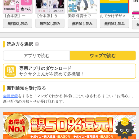
【合本版】一途ビッチちゃん
【合本版】うちの上司は見た目がいい
実録 保育士でこ先生
おでかけ子ザメ
無料試し読み
無料試し読み
無料試し読み
無料試し読み
読み方を選択
アプリで読む
ウェブで読む
専用アプリのダウンロード
サクサクまんがを読めて多機能！
新刊通知を受け取る
会員登録
をすると「マンガでわかる 神様にごひいきされる すごい「お清め」」
新刊配信のお知らせが受け取れます。