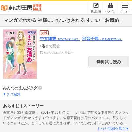
新規登録
ログイン
メニュー
マンガでわかる 神様にごひいきされる すごい「お清め」
女性
中井耀香
沢音千尋
（なかいようか）
（さわねちひろ）
1巻
まで配信
70人
がお気に入り登録中
無料試し読み
みんなのまんがタグ
タグ編集
あらすじ | ストーリー
著書累計33万部突破！（2017年11月時点） お清めで有名な中井先生のメソッ
ドがマンガでわかりやすく学べます。佐藤菜摘は独身のパティシエ。努力して
いるつもりだが、どうしても運に恵まれず、ツイていない日々が続いている。
そこに仲元耀希という古神道数秘術家が現れる。仲元は、まず菜摘の家へ行
もっと詳細を見る▼