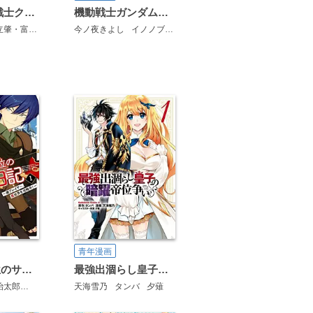
新装版 機動戦士クロスボーン・ガンダム 鋼鉄の７人
機動戦士ガンダムＦ９０ＦＦ
肇・富野由悠季
カトキハジメ
今ノ夜きよし
イノノブヨシ
矢立肇・富野由悠季
青年漫画
元・世界１位のサブキャラ育成日記 ～廃プレイヤー、異世界を攻略中！～
最強出涸らし皇子の暗躍帝位争い
ンフォス
治太郎
まろ
天海雪乃
タンバ
夕薙