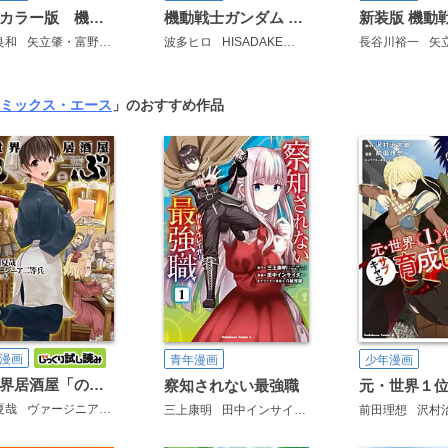
フルカラー版 機動戦士ガンダムTHE ORIGIN
機動戦士ガンダム 水星の魔女 青春フロンティア
良和
矢立肇・富野由悠季
大河原邦男
波多ヒロ
HISADAKE
矢立肇・富野由悠季
長谷川裕一
矢立
ミックス・エース
」のおすすめ作品
漫画
青年漫画
少年漫画
異世界居酒屋「のぶ」
察知されない最強職
夏哉
ヴァージニア二等兵
転
三上康明
田中インサイダー
八城惺架
前田理想
イマジカイ
沢村