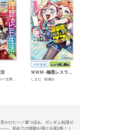
少年漫画
生活
ＷＷＭ -極悪レスラー、ママになる-
渡辺恒彦（ヒーロー文庫／イマジカインフォス）
しまだ
初瀬白
日月ネコ
文倉十
を見かけた一ノ瀬つぼみ。ガンダム知識ゼ
――。初めての情動が弾ける第3巻！！