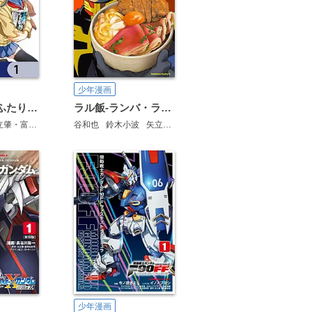
少年漫画
HGに恋するふたり【分冊版】
ラル飯‐ランバ・ラルの背徳ごはん‐
肇・富野由悠季
谷和也
鈴木小波
矢立肇・富野由悠季
少年漫画