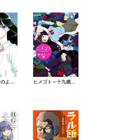
恋は雨上がりのように
ヒメゴト～十九歳の制服～