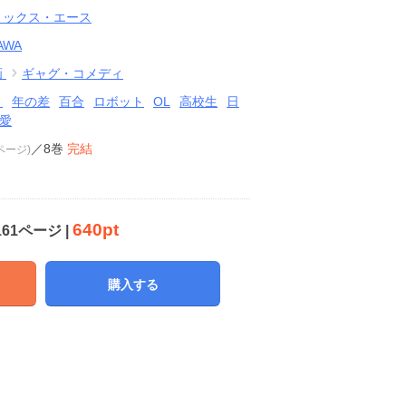
ミックス・エース
AWA
画
ギャグ・コメディ
ィ
年の差
百合
ロボット
OL
高校生
日
愛
／8巻
完結
1ページ)
640pt
161ページ |
購入する