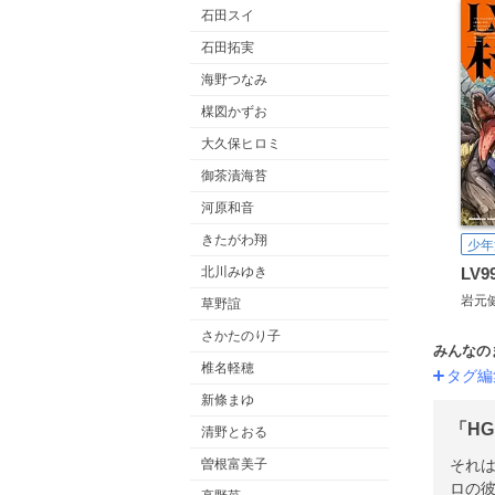
石田スイ
石田拓実
海野つなみ
楳図かずお
大久保ヒロミ
御茶漬海苔
河原和音
きたがわ翔
少年
北川みゆき
LV
岩元
草野誼
さかたのり子
みんなの
椎名軽穂
タグ編
新條まゆ
「H
清野とおる
それ
曽根富美子
ロの