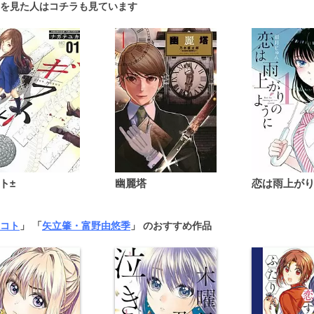
を見た人はコチラも見ています
ト±
幽麗塔
コト
」 「
矢立肇・富野由悠季
」 のおすすめ作品