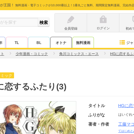
が王国！
無料漫画・電子コミックが10,000冊以上！1冊丸ごと無料、期間限定無料漫画、完結作
ログイン
会員登録
初め
ジャ
年
TL
BL
オトナ
無料漫画
コト
少年漫画・コミック
角川コミックス・エース
HGに恋するふ
コミック
に恋するふたり(3)
タイトル
HGに恋
ふりがな
はいぐれ
著者・作者
工藤マ
てはじめと