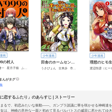
漫画
少年漫画
少年漫画
999の村人
田舎のホームセンター男の自由な異世界生活
理想のヒモ
健一
星月子猫
ふーみ
うさぴょん
古来歩
市丸きすけ
まんがタグ
集
Gに恋するふたり」のあらすじ | ストーリー
はまるで、初恋みたいな衝動――。ガンプラ談議に華を咲かせる神崎達
彼女は、神崎の意外な一面と初めて見るバルバトスの威容に惹かれてゆき