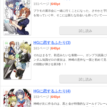
151ページ |
640pt
プラモの展示会に一緒に行くことになった、さやかと宇
を知っていく中、そこには新たな出会いも待っていて―
試し読み
HGに恋するふたり(3)
161ページ |
640pt
それはまるで、初恋みたいな衝動――。ガンプラ談議に
ンダム知識ゼロの彼女は、神崎の意外な一面と初めて見
の情動が弾ける第3巻！！
試し読み
HGに恋するふたり(4)
153ページ |
640pt
神崎が次に作るのは、黒と金が特徴的なゴールドフレー