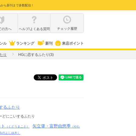
品から新刊まで多数配信！
チェック履歴
ての方へ
ヘルプ/よくある質問
ンル
ランキング
新刊
来店ポイント
たり
HGに恋するふたり(3)
するふたり
ーどにこいするふたり
コト
矢立肇・富野由悠季
（くどうまこと）
（やた
みのよしゆき）