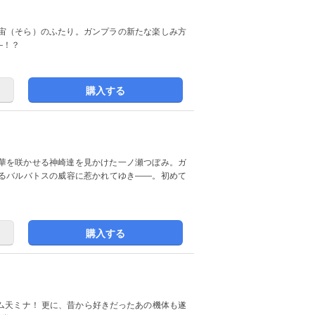
宙（そら）のふたり。ガンプラの新たな楽しみ方
―！？
購入する
華を咲かせる神崎達を見かけた一ノ瀬つぼみ。ガ
るバルバトスの威容に惹かれてゆき――。初めて
購入する
ム天ミナ！ 更に、昔から好きだったあの機体も遂