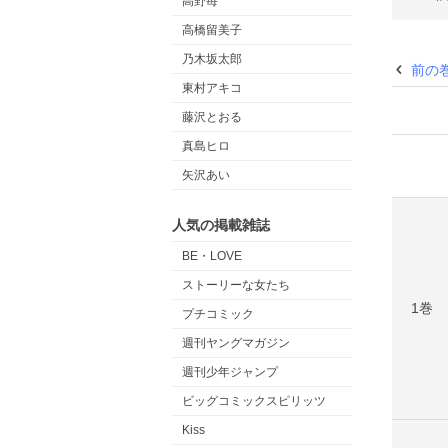
高野苺
高橋留美子
乃木坂太郎
前の
東村アキコ
藤沢とおる
真島ヒロ
矢沢あい
人気の掲載雑誌
BE・LOVE
ストーリーな女たち
1巻
プチコミック
週刊ヤングマガジン
週刊少年ジャンプ
ビッグコミックスピリッツ
Kiss