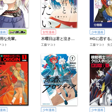
漫画
女性漫画
少年漫画
用な先輩。
木曜日は君と泣きたい。
マコト
工藤マコト
工藤マコト
矢立
漫画
少年漫画
少年漫画