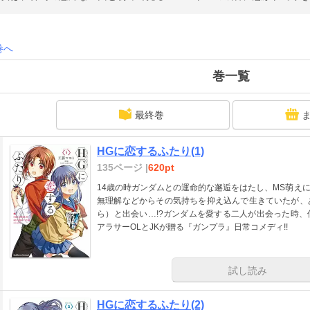
巻へ
巻一覧
最終巻
HGに恋するふたり(1)
135ページ |
620pt
14歳の時ガンダムとの運命的な邂逅をはたし、MS萌え
無理解などからその気持ちを抑え込んで生きていたが、
ら）と出会い…!?ガンダムを愛する二人が出会った時
アラサーOLとJKが贈る『ガンプラ』日常コメディ!!
試し読み
HGに恋するふたり(2)