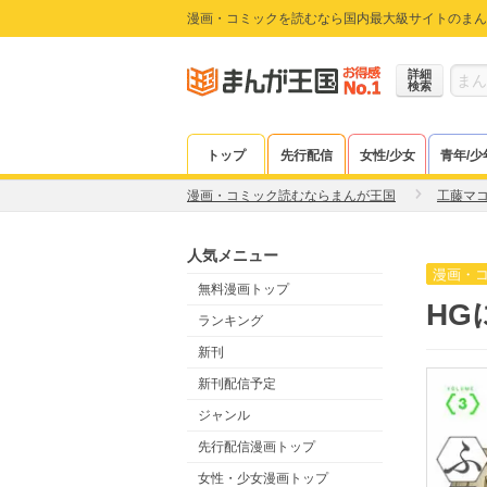
漫画・コミックを読むなら国内最大級サイトのまん
詳細
検索
トップ
先行配信
女性/少女
青年/少
漫画・コミック読むならまんが王国
工藤マ
人気メニュー
漫画・
無料漫画トップ
HG
ランキング
新刊
新刊配信予定
ジャンル
先行配信漫画トップ
女性・少女漫画トップ