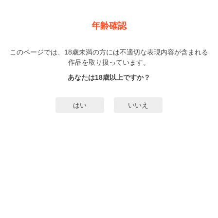
新規登録
ログイン
メニュー
年齢確認
スウィートホーム、レモネード
このページでは、18歳未満の方には不適切な表現内容が含まれる
BL
作品を取り扱っています。
波真田かもめ
（はまだかもめ）
1巻
まで配信
あなたは18歳以上ですか？
39人
がお気に入り登録中
無料試し読み
はい
いいえ
みんなのまんがタグ
歳の差
ソフトBL
タグ編集
あらすじ | ストーリー
【電子版特典マンガ付き】音楽一家に生まれた二本松愛は、大学進学を機に、
都内にある邸宅で一人暮らしをすることに。ある日、家に帰ると中からピアノ
の音が――…。哀しげな表情を浮かべ、喪服姿で鍵盤を叩く侵入者・間中倫太
朗を発見。追い出そうとするが、いつの間にかほだされ居つかせてしまい！？
もっと詳細を見る▼