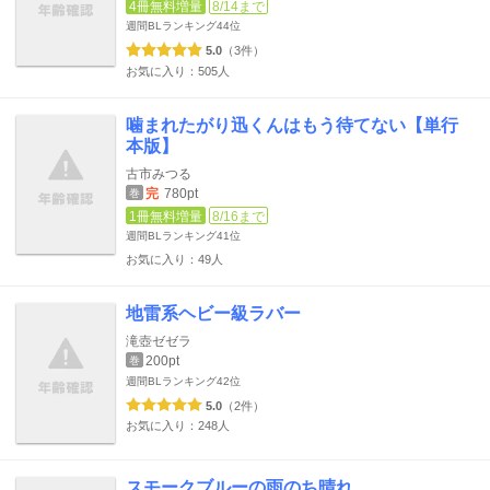
4冊無料増量
8/14まで
週間BLランキング
44位
5.0
（3件）
お気に入り：505人
噛まれたがり迅くんはもう待てない【単行
本版】
古市みつる
完
780pt
巻
1冊無料増量
8/16まで
週間BLランキング
41位
お気に入り：49人
地雷系ヘビー級ラバー
滝壺ゼゼラ
200pt
巻
週間BLランキング
42位
5.0
（2件）
お気に入り：248人
スモークブルーの雨のち晴れ