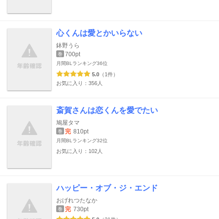
心くんは愛とかいらない
鉢野うら
700pt
巻
月間BLランキング
36位
5.0
（1件）
お気に入り：356人
斎賀さんは恋くんを愛でたい
鳩屋タマ
完
810pt
巻
月間BLランキング
32位
お気に入り：102人
ハッピー・オブ・ジ・エンド
おげれつたなか
完
730pt
巻