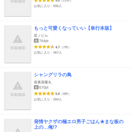
5.0
（21件）
お気に入り：695人
もっと可愛くなっていい【単行本版】
星ノビル
764pt
巻
4.7
（7件）
お気に入り：967人
シャングリラの鳥
座裏屋蘭丸
670pt
巻
5.0
（9件）
お気に入り：584人
発情ヤクザの極エロ男子ごはん★まな板の
上の…俺!?