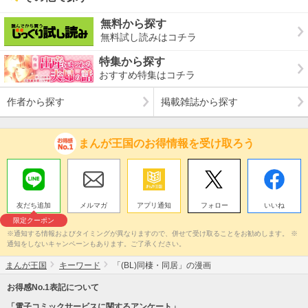
無料から探す
無料試し読みはコチラ
特集から探す
おすすめ特集はコチラ
作者から探す
掲載雑誌から探す
まんが王国のお得情報を受け取ろう
友だち追加
メルマガ
アプリ通知
フォロー
いいね
限定クーポン
※通知する情報およびタイミングが異なりますので、併せて受け取ることをお勧めします。 ※
通知をしないキャンペーンもあります。ご了承ください。
まんが王国
キーワード
「(BL)同棲・同居」の漫画
お得感No.1表記について
「電子コミックサービスに関するアンケート」