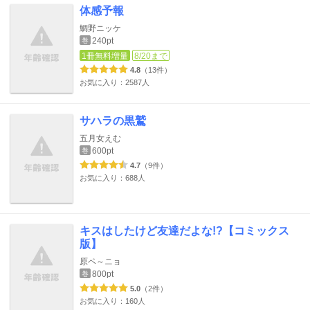
体感予報
鯛野ニッケ
240pt
巻
1冊無料増量
8/20まで
4.8
（13件）
お気に入り：2587人
サハラの黒鷲
五月女えむ
600pt
巻
4.7
（9件）
お気に入り：688人
キスはしたけど友達だよな!?【コミックス
版】
原ペ～ニョ
800pt
巻
5.0
（2件）
お気に入り：160人