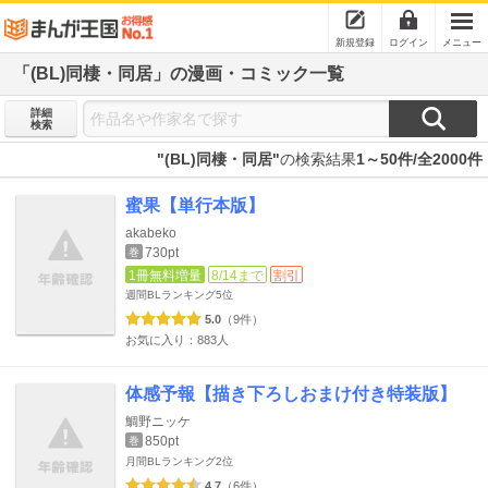
新規登録
ログイン
メニュー
「(BL)同棲・同居」の漫画・コミック一覧
詳細
検索
"(BL)同棲・同居"
の検索結果
1～50件/全2000件
蜜果【単行本版】
akabeko
730pt
巻
1冊無料増量
8/14まで
割引
週間BLランキング
5位
5.0
（9件）
お気に入り：883人
体感予報【描き下ろしおまけ付き特装版】
鯛野ニッケ
850pt
巻
月間BLランキング
2位
4.7
（6件）