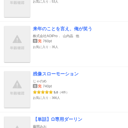
お気に入り：53人
来年のことを言え、俺が笑う
株式会社AOIPro．
山内晶
他
完
760pt
巻
お気に入り：35人
残像スローモーション
じゃのめ
完
740pt
巻
5.0
（4件）
お気に入り：366人
【単話】Ω専用ダーリン
藤間みお