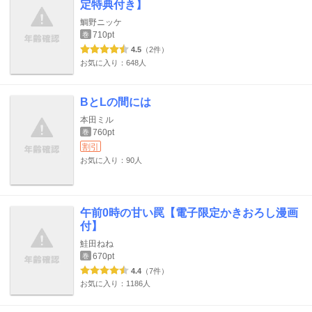
定特典付き】
鯛野ニッケ
710pt
巻
4.5
（2件）
お気に入り：648人
BとLの間には
本田ミル
760pt
巻
割引
お気に入り：90人
午前0時の甘い罠【電子限定かきおろし漫画
付】
鮭田ねね
670pt
巻
4.4
（7件）
お気に入り：1186人