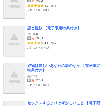
完
700pt
巻
5.0
（2件）
お気に入り：234人
恋と性欲 【電子限定特典付き】
アヒル森下
完
690pt
巻
4.2
（5件）
お気に入り：449人
好物は愛しいあなたの腹のなか 【電子限定
特典付き】
蔓沢つた子
完
720pt
巻
お気に入り：163人
セックスするよりはずかしいこと 【電子限