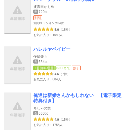
波真田かもめ
720pt
巻
割引
週間BLランキング
34位
5.0
（15件）
お気に入り：1049人
ハレルヤベイビー
仔縞楽々
684pt
巻
1冊無料増量
8/31まで
割引
4.6
（7件）
お気に入り：884人
俺達は新婚さんかもしれない 【電子限定
特典付き】
ちしゃの実
660pt
巻
4.9
（15件）
お気に入り：1758人