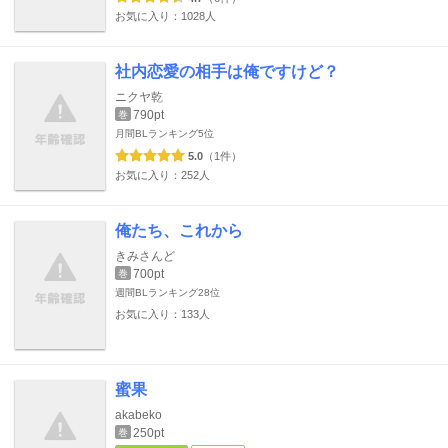
お気に入り：1028人
社内恋愛の相手は俺ですけど？
ニクヤ乾
790pt
巻
月間BLランキング
5位
5.0
（1件）
お気に入り：252人
俺たち、これから
きみさんど
700pt
巻
週間BLランキング
28位
お気に入り：133人
蜜果
akabeko
250pt
巻