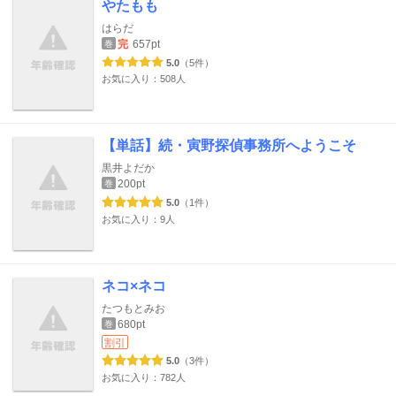
やたもも
はらだ
完
657pt
巻
5.0
（5件）
お気に入り：508人
【単話】続・寅野探偵事務所へようこそ
黒井よだか
200pt
巻
5.0
（1件）
お気に入り：9人
ネコ×ネコ
たつもとみお
680pt
巻
割引
5.0
（3件）
お気に入り：782人