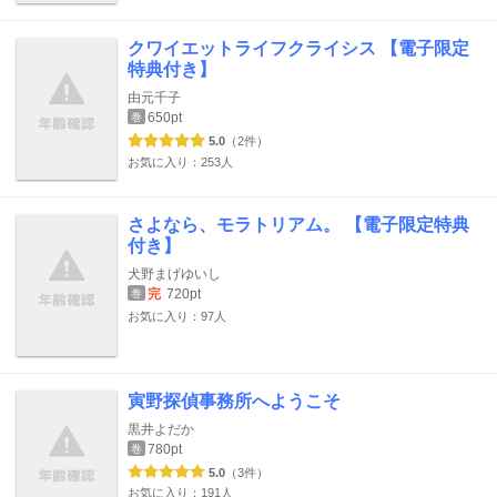
クワイエットライフクライシス 【電子限定
特典付き】
由元千子
650pt
巻
5.0
（2件）
お気に入り：253人
さよなら、モラトリアム。 【電子限定特典
付き】
犬野まげゆいし
完
720pt
巻
お気に入り：97人
寅野探偵事務所へようこそ
黒井よだか
780pt
巻
5.0
（3件）
お気に入り：191人