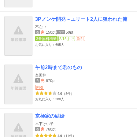
3Pノンケ開発～エリート2人に狙われた俺
不在中
完
150pt
50pt
巻
コマ
3冊無料増量
8/15まで
割引
お気に入り：695人
午前2時まで君のもの
奥田枠
完
670pt
巻
割引
4.0
（8件）
お気に入り：380人
京極家の結婚
木下けい子
完
760pt
巻
4.9
（11件）