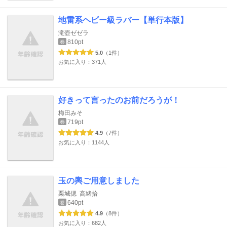
地雷系ヘビー級ラバー【単行本版】
滝壺ゼゼラ
810pt
巻
5.0
（1件）
お気に入り：371人
好きって言ったのお前だろうが！
梅田みそ
719pt
巻
4.9
（7件）
お気に入り：1144人
玉の輿ご用意しました
栗城偲
高緒拾
640pt
巻
4.9
（8件）
お気に入り：682人