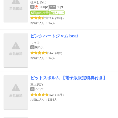
榎木しめじ
完
200pt
50pt
巻
コマ
5冊無料増量
8/15まで
3.4
（38件）
お気に入り：867人
ピンクハートジャム beat
しっけ
684pt
巻
4.7
（3件）
お気に入り：362人
ピットスポルム 【電子版限定特典付き】
三上志乃
770pt
巻
5.0
（16件）
お気に入り：1388人