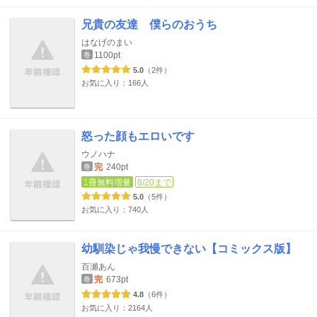
兄貴の友達 僕らのおうち
はなげのまい
1100pt
巻
5.0
（2件）
お気に入り：166人
怒った顔もエロいです
ウノハナ
完
240pt
巻
1冊無料増量
8/20まで
5.0
（5件）
お気に入り：740人
幼馴染じゃ我慢できない【コミックス版】
百瀬あん
完
673pt
巻
4.8
（6件）
お気に入り：2164人