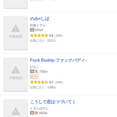
のみ×しば
田倉トヲル
684pt
巻
4.9
（22件）
お気に入り：1521人
Fuck Buddy-ファックバディ-
ひなこ
完
700pt
巻
割引
4.7
（14件）
お気に入り：1299人
こうして恋はつづいてく
ときたほのじ
完
860pt
巻