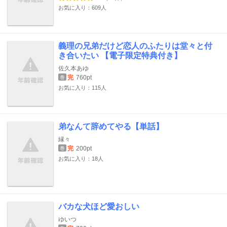
お気に入り：609人
義理の兄弟だけど恋人のふたりは堂々と付
き合いたい 【電子限定特典付き】
佐久本あゆ
完
760pt
巻
お気に入り：115人
弟なんて辞めてやる【単話】
縁々
完
200pt
巻
お気に入り：18人
バカな犬ほど愛おしい
ゆいつ