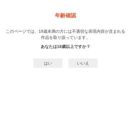
新規登録
ログイン
メニュー
年齢確認
幕が下りたら僕らは番【単行本版】
このページでは、18歳未満の方には不適切な表現内容が含まれる
BL
作品を取り扱っています。
ざらめ鮫
（ざらめさめ）
5巻
まで配信
あなたは18歳以上ですか？
1080人
がお気に入り登録中
無料試し読み
はい
いいえ
みんなのまんがタグ
オメガバース
アイドル
芸能人
番
タグ編集
あらすじ | ストーリー
「今はただ このαが欲しい」密生はΩであることを隠して活躍するトップアイ
ドル。αばかりの芸能界にいながらも努力で上りつめ、いまや国民的アイドルと
なっていた。そんな密生が最近苦手に感じているのは、人気急上昇中の後輩ア
イドル・瀬兎。才能に溢れ何でも器用にこなし、誰にでも愛される典型的な
もっと詳細を見る▼