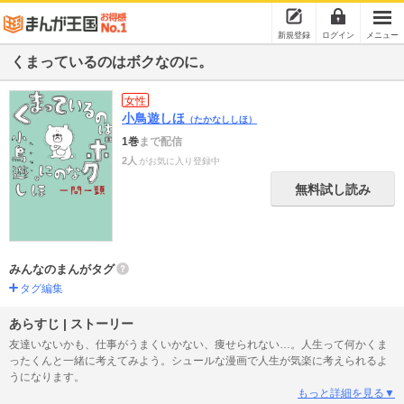
新規登録
ログイン
メニュー
くまっているのはボクなのに。
女性
小鳥遊しほ
（たかなししほ）
1巻
まで配信
2人
がお気に入り登録中
無料試し読み
みんなのまんがタグ
タグ編集
あらすじ | ストーリー
友達いないかも、仕事がうまくいかない、痩せられない…。人生って何かくま
ったくんと一緒に考えてみよう。シュールな漫画で人生が気楽に考えられるよ
うになります。
もっと詳細を見る▼