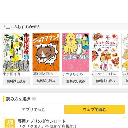
「
―
」のおすすめ作品
鴻池剛と猫のぽんた ニャアアアン！
なつかしごはん
東京怪奇酒
まめきちまめこニートの日常 こまちとタビ
無料試し読み
無料試し読み
無料試し読み
無料試し読み
読み方を選択
アプリで読む
ウェブで読む
専用アプリのダウンロード
サクサクまんがを読めて多機能！