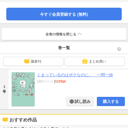
今すぐ会員登録する (無料)
全巻の情報を
閉じる
巻一覧
最新刊
まとめ買い
くまっているのはボクなのに。 一問一頭
183ページ
|
1100pt
1
巻
試し読み
購入する
おすすめ作品