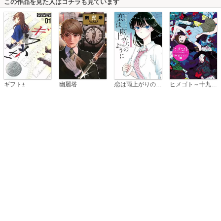
この作品を見た人はコチラも見ています
恋は雨上がりのように
ギフト±
幽麗塔
ヒメゴト～十九歳の制服～