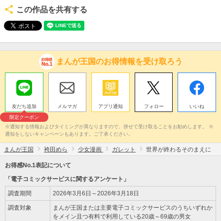
この作品を共有する
まんが王国のお得情報を受け取ろう
友だち追加
メルマガ
アプリ通知
フォロー
いいね
限定クーポン
※通知する情報およびタイミングが異なりますので、併せて受け取ることをお勧めします。 ※
通知をしないキャンペーンもあります。ご了承ください。
まんが王国
袴田めら
少女漫画
ガレット
世界が終わるそのまえに
お得感No.1表記について
「電子コミックサービスに関するアンケート」
調査期間
2026年3月6日～2026年3月18日
調査対象
まんが王国または主要電子コミックサービスのうちいずれか
をメイン且つ有料で利用している20歳～69歳の男女