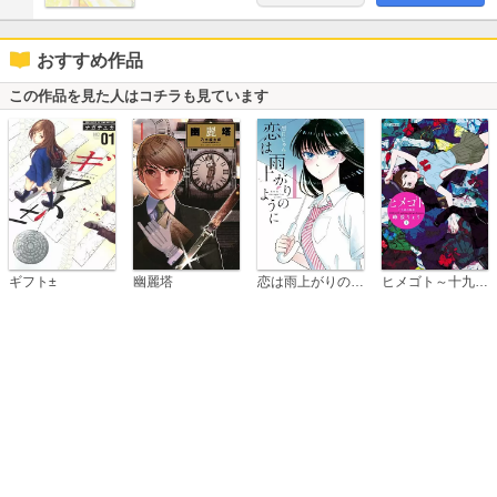
おすすめ作品
この作品を見た人はコチラも見ています
恋は雨上がりのように
ギフト±
幽麗塔
ヒメゴト～十九歳の制服～