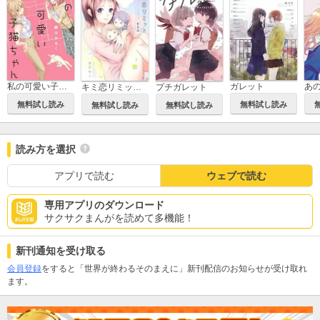
私の可愛い子猫ちゃん【合本版】
ガレット
キミ恋リミット【新装版】
プチガレット
無料試し読み
無料試し読み
無料試し読み
無料試し読み
読み方を選択
アプリで読む
ウェブで読む
専用アプリのダウンロード
サクサクまんがを読めて多機能！
新刊通知を受け取る
会員登録
をすると「世界が終わるそのまえに」新刊配信のお知らせが受け取れ
ます。