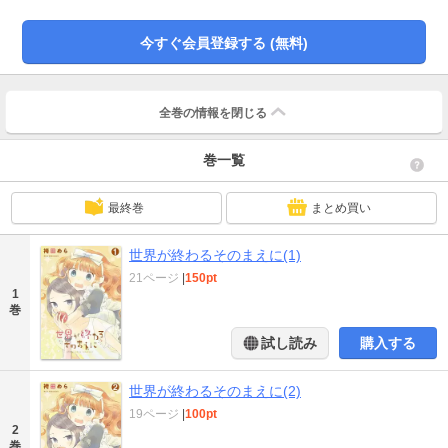
今すぐ会員登録する (無料)
全巻の情報を
閉じる
巻一覧
最終巻
まとめ買い
世界が終わるそのまえに(1)
21ページ
|
150pt
1
巻
試し読み
購入する
世界が終わるそのまえに(2)
19ページ
|
100pt
2
巻