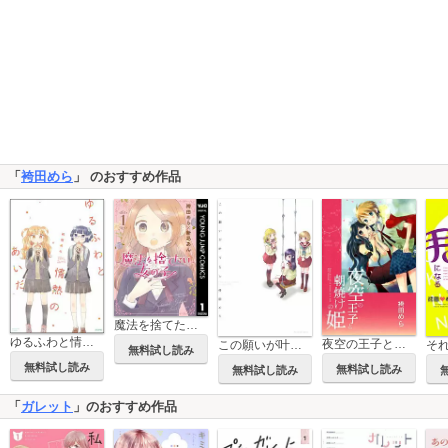
「
袴田めら
」 のおすすめ作品
魔法を捨てたい女の子
ゆるふわと情熱のあいだ
夜空の王子と朝焼けの姫
この願いが叶うなら
そ
無料試し読み
無料試し読み
無料試し読み
無料試し読み
「
ガレット
」のおすすめ作品