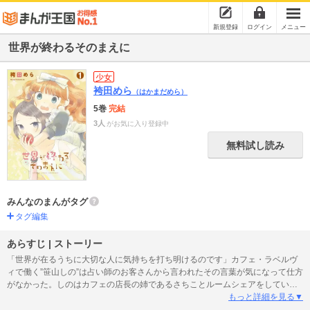
新規登録
ログイン
メニュー
世界が終わるそのまえに
少女
袴田めら
（はかまだめら）
5巻
完結
3人
がお気に入り登録中
無料試し読み
みんなのまんがタグ
タグ編集
あらすじ | ストーリー
「世界が在るうちに大切な人に気持ちを打ち明けるのです」カフェ・ラベルヴ
ィで働く”笹山しの”は占い師のお客さんから言われたその言葉が気になって仕方
がなかった。しのはカフェの店長の姉であるさちことルームシェアをしている
のだが……※この作品は『ガレットNo.10』に掲載されている作品となります。
もっと詳細を見る▼