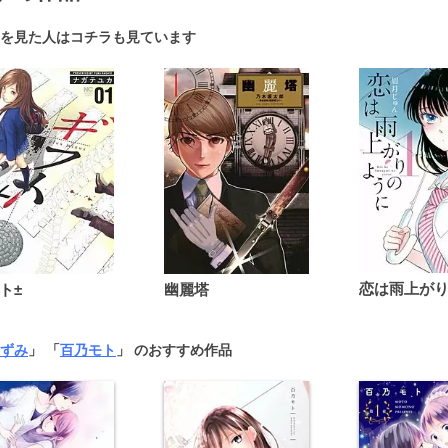
を見た人はコチラも見ています
ト±
幽麗塔
ずみ
」 「
百乃モト
」 のおすすめ作品