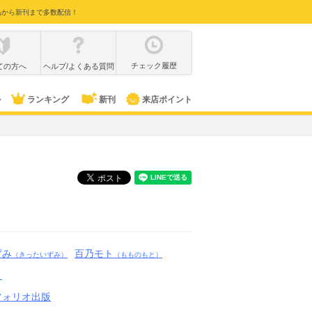
品から新刊まで多数配信！
チェック履歴
ての方へ
ヘルプ/よくある質問
ル
ランキング
新刊
来店ポイント
ずみ
百乃モト
（きったいずみ）
（もものもと）
ト
フォリオ出版