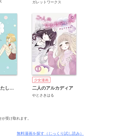
ス
ガレットワークス
少女漫画
ふわふわ・ふたしか・夢みたい
二人のアルカディア
やとさきはる
せが受け取れます。
無料漫画を探す（じっくり試し読み）