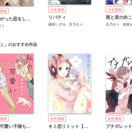
少女漫画
少女漫画
漫画
リバティ
雨と君の向
まちがった恋をしよう
橘田いずみ
百乃モト
百乃モト
桜家
モト
ト
」のおすすめ作品
漫画
女性漫画
女性漫画
私の可愛い子猫ちゃん【合本版】
キミ恋リミット【新装版】
プチガレッ