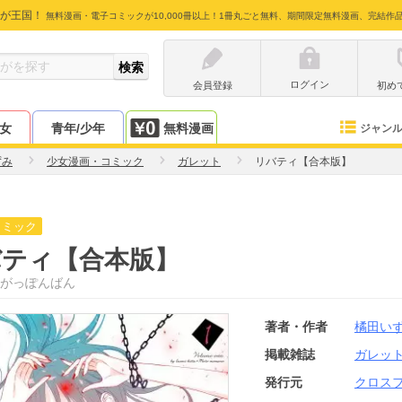
が王国！
無料漫画・電子コミックが10,000冊以上！1冊丸ごと無料、期間限定無料漫画、完結作
ログイン
会員登録
初め
少女
青年/少年
無料漫画
ジャン
ずみ
少女漫画・コミック
ガレット
リバティ【合本版】
コミック
バティ【合本版】
がっぽんばん
著者・作者
橘田い
掲載雑誌
ガレッ
発行元
クロス