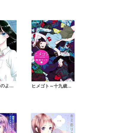
恋は雨上がりのように
ヒメゴト～十九歳の制服～