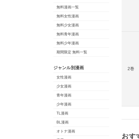
無料漫画一覧
無料女性漫画
無料少女漫画
無料青年漫画
無料少年漫画
期間限定 無料一覧
ジャンル別漫画
2巻
女性漫画
少女漫画
青年漫画
少年漫画
TL漫画
BL漫画
オトナ漫画
おす