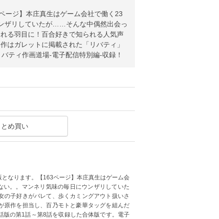
ページ】本庄真生はゲーム会社で働く23
ンザリしていたが……そんな中偶然出会っ
される羽目に！百合好きで知られる人気声
本作はガレットに掲載された「リバティ」
バティ作画道場-電子配信特別編-収録！
まとめ買い
となります。【163ページ】本庄真生はゲーム会
はない。。マンネリ気味の毎日にウンザリしていた
女の子好きがバレて、歩くカミングアウト扱いさ
が原作を担当し、百乃モトと豪華タッグを組んだ
話版の第1話～第8話を収録した合体版です。電子