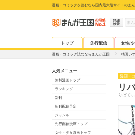
漫画・コミックを読むなら国内最大級サイトのまん
詳細
検索
トップ
先行配信
女性/
漫画・コミック読むならまんが王国
橘田い
人気メニュー
漫画・
無料漫画トップ
リ
ランキング
りばてぃ
新刊
新刊配信予定
ジャンル
先行配信漫画トップ
女性・少女漫画トップ