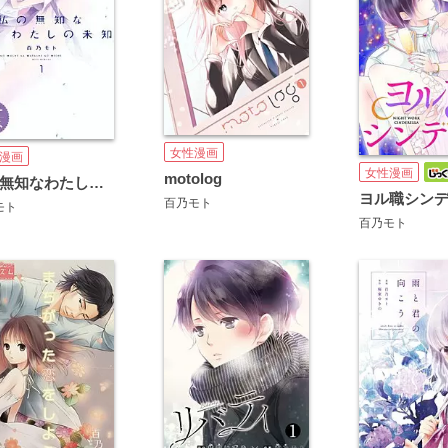
女性漫画
漫画
女性漫画
motolog
私の無知なわたしの未知 プチキス
百乃モト
モト
百乃モト