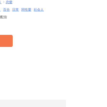
画
恋愛
メ
百合
日常
同性愛
社会人
で配信