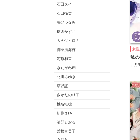
石田スイ
石田拓実
海野つなみ
楳図かずお
大久保ヒロミ
女性
御茶漬海苔
河原和音
百乃
きたがわ翔
北川みゆき
草野誼
さかたのり子
椎名軽穂
新條まゆ
清野とおる
曽根富美子