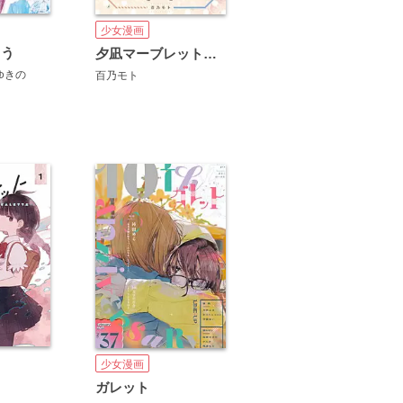
少女漫画
こう
夕凪マーブレット完全版
ゆきの
百乃モト
少女漫画
ト
ガレット