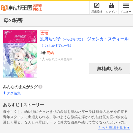
新規登録
ログイン
メニュー
母の秘密
女性
別府ちづ子
ジェシカ・スティール
（べっぷちづこ）
（じぇしかすてぃーる）
1巻
完結
1人
がお気に入り登録中
無料試し読み
みんなのまんがタグ
タグ編集
あらすじ | ストーリー
母を亡くし、幼い頃に会ったきりの叔母を訪ねたザーラは叔母の息子を名乗る
青年スタインに出迎えられる。氷のような微笑を浮かべた彼は初対面の彼女を
激しく罵る。なんと叔母はザーラに莫大な遺産を残して亡くなったというの
だ。寝耳に水だったがスタインは彼女を遺産目当てのロクデナシと信じて疑わ
もっと詳細を見る▼
ない。ザーラの目的は出生の謎を確かめること、ただそれだけなのに。相続の