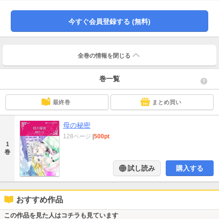
条件として半年間、邸に滞在することになるが、彼の冷たい態度と魅力に耐え
られるかしら？
今すぐ会員登録する (無料)
全巻の情報を
閉じる
巻一覧
最終巻
まとめ買い
母の秘密
128ページ
|
500pt
1
巻
試し読み
購入する
おすすめ作品
この作品を見た人はコチラも見ています