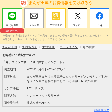
まんが王国のお得情報を受け取ろう
友だち追加
メルマガ
アプリ通知
フォロー
いいね
限定クーポン
※通知する情報およびタイミングが異なりますので、併せて受け取ることをお勧めします。 ※
通知をしないキャンペーンもあります。ご了承ください。
まんが王国
別府ちづ子
女性漫画
ハーレクイン
母の秘密
お得感No.1表記について
「電子コミックサービスに関するアンケート」
調査期間
2026年3月6日～2026年3月18日
調査対象
まんが王国または主要電子コミックサービスのうちいずれか
をメイン且つ有料で利用している20歳～69歳の男女
サンプル数
1,236サンプル
調査方法
インターネットリサーチ
調査委託先
株式会社MARCS
詳細表示▼