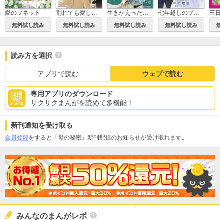
愛のソネット
別れても愛しくて
生きかえった花嫁
七年越しのプロポーズ
三
無料試し読み
無料試し読み
無料試し読み
無料試し読み
読み方を選択
アプリで読む
ウェブで読む
専用アプリのダウンロード
サクサクまんがを読めて多機能！
新刊通知を受け取る
会員登録
をすると「母の秘密」新刊配信のお知らせが受け取れます。
みんなのまんがレポ