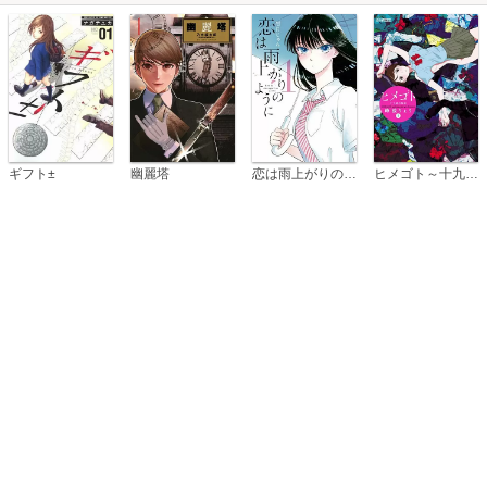
恋は雨上がりのように
ギフト±
幽麗塔
ヒメゴト～十九歳の制服～