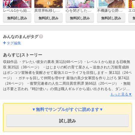
レベル1から始まる召喚無双 THE COMIC
異世界転移したら愛犬が最強になりました～シルバーフェンリルと俺が異世界暮らしを始めたら～ THE COMIC
心を閉ざした公爵閣下と婚約したはずなのに、なぜか大切にされてしまってます！
不機嫌な公爵様はウソ発見器付き令嬢の取説をご所望です
無料試し読み
無料試し読み
無料試し読み
無料試し読み
みんなのまんがタグ
タグ編集
あらすじ|ストーリー
収録作品 ・デレたい彼女の裏表 第1話(48ページ) ・レベル１から始まる召喚無
双 第35話（38ページ） ・はじまりの町の育て屋さん～追放された万能育成師
はポンコツ冒険者を覚醒させて最強スローライフを目指します～ 第13話（24ペ
ージ） ・ガチャを回して仲間を増やす 最強の美少女軍団を作り上げろ 第74話
（24ページ） ・復讐完遂者の人生二周目異世界譚 第66話（20ページ） ・無能
は不要と言われ『時計使い』の僕は職人ギルドから追い出されるも、ダンジョ
ンの深部で真の力に覚醒する 第22話前編（11ページ） ・世界で一番『可愛
もっと見る▼
い』雨宮さん、二番目は俺。 第17話後編（19ページ） ・転生少女の底辺から
始める幸せスローライフ 第3話（40ページ） ・「お前ごときが魔王に勝てると
▼無料でサンプルがすぐに読めます▼
思うな」と勇者パーティを追放されたので、王都で気ままに暮らしたい 第33話
前編（10ページ） ・聖女様になりたいのに攻撃魔法しか使えないんですけど!?
試し読み
第5話（25ページ） ・暴食のベルセルク～俺だけレベルという概念を突破する
～ 第76話（26ページ） ・KILLER'S HOLIDAY 第68話（8ページ） ・もふもふ
と行く、腹ペコ料理人の絶品グルメライフ 番外編（6ページ） ・センパイ、自