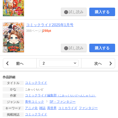
試し読み
購入する
コミックライド2025年1月号
388ページ
|
298pt
試し読み
購入する
前へ
次へ
作品詳細
コミックライド
タイトル
かな
こみっくらいど
コミックライド編集部
作家
（こみっくらいどへんしゅうぶ）
青年コミック
SF・ファンタジー
ジャンル
アニメ化
雑誌
異世界
コミカライズ
ファンタジー
キーワード
コミックライド
掲載雑誌