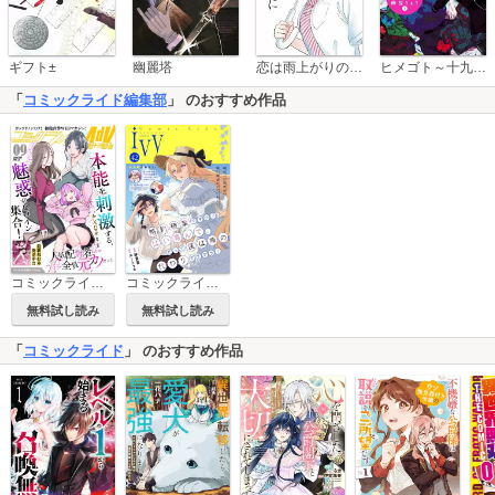
恋は雨上がりのように
ギフト±
幽麗塔
ヒメゴト～十九歳の制服～
「
コミックライド編集部
」 のおすすめ作品
コミックライドアドバンス
コミックライドアイビー
無料試し読み
無料試し読み
「
コミックライド
」 のおすすめ作品