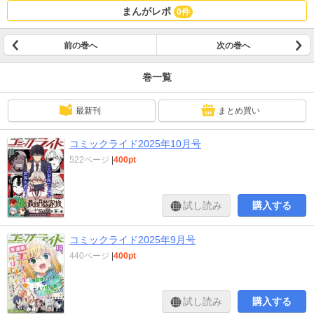
宅警備員の雇用はいかがですか？ 第9話（20ページ） ・霜月さんはモブが好き
まんがレポ
0件
～人見知りな彼女は俺にだけデレ甘い～ 第19話後編（12ページ） ・冒険者ギ
ルドが十二歳からしか入れなかったので、サバよみました。 第16話（18ペー
ジ） ※『ブルージャスティスここにあり！』、『失格から始める成り上がり魔
前の巻へ
次の巻へ
導師道！』、『魔王スローライフを満喫する～勇者から「攻略無理」と言われ
たけど、そこはダンジョンじゃない。トマト畑だ～』、『賢者の弟子を名乗る
巻一覧
賢者』、『『人斬り』少女、公爵令嬢の護衛になる』、『異世界転移したら愛
犬が最強になりました～シルバーフェンリルと俺が異世界暮らしを始めたら
～』は休載です。 ※収録内容、収録話数をよくご確認のうえ、購入をお願い致
最新刊
まとめ買い
します。 ※それぞれのストーリーは単話配信版と同内容になります。 ※一部キ
ャンペーンや限定公開等で無料配信中の作品が含まれている場合がございま
コミックライド2025年10月号
す。 ※価格は販売サイトによって多少差異が出る場合があります。 ノッてる漫
画が大集合！一歩先が見えるWEBマガジン！
522ページ
|
400pt
試し読み
購入する
コミックライド2025年9月号
440ページ
|
400pt
試し読み
購入する