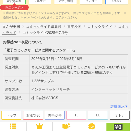
友だち追加
メルマガ
アプリ通知
フォロー
いいね
限定クーポン
※通知する情報およびタイミングが異なりますので、併せて受け取ることをお勧めします。 ※
通知をしないキャンペーンもあります。ご了承ください。
まんが王国
コミックライド編集部
青年漫画
コミックライド
コミッ
クライド
コミックライド2025年7月号
お得感No.1表記について
「電子コミックサービスに関するアンケート」
調査期間
2026年3月6日～2026年3月18日
調査対象
まんが王国または主要電子コミックサービスのうちいずれか
をメイン且つ有料で利用している20歳～69歳の男女
サンプル数
1,236サンプル
調査方法
インターネットリサーチ
調査委託先
株式会社MARCS
詳細表示▼
トップ
女性/少女
青年/少年
TL
BL
オトナ