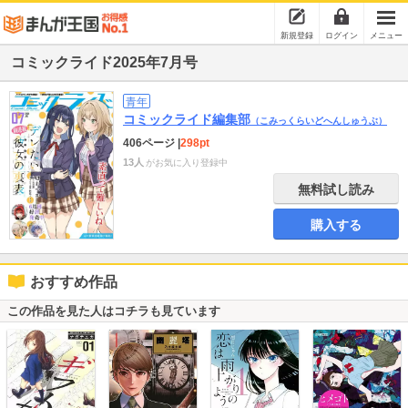
新規登録
ログイン
メニュー
コミックライド2025年7月号
青年
コミックライド編集部
（こみっくらいどへんしゅうぶ）
406ページ
|
298pt
13人
がお気に入り登録中
無料試し読み
購入する
おすすめ作品
この作品を見た人はコチラも見ています