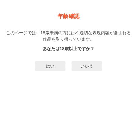
新規登録
ログイン
メニュー
年齢確認
【新装版】捨て犬人生 ～ヌイて一本起ち～
このページでは、18歳未満の方には不適切な表現内容が含まれる
オトナ
作品を取り扱っています。
アロマコミック
BISHOP
（あろまこみっく）
（びしょっ
ぷ）
あなたは18歳以上ですか？
8巻
完結
63人
がお気に入り登録中
はい
いいえ
無料試し読み
みんなのまんがタグ
タグ編集
あらすじ | ストーリー
今の俺はお金もなければ住む場所もない、路上生活者。「さぁ～て今日はどこ
を寝床にしようか…」すると、目の前に一軒の大豪邸が！その豪華さに目を奪
われていると、突然一人のオヤジが俺に話し掛けてきた…どうやらこの家の主
らしく、俺は強引に屋敷内へと通される。中は予想通り豪華絢爛の超豪邸、し
もっと詳細を見る▼
かし俺の予想を遥かに超える出来事が２つあった！その1つ目は…この屋敷には