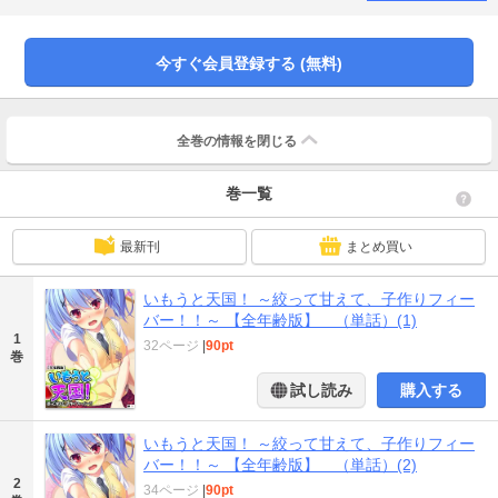
て夏希はお人形みたいに可愛いから、俺がうっかり手を出しそうで……！（こ
のままじゃ兄妹の一線を超えてしまう……）と焦ったその時、両親がまさかの
長期出張に出てしまった！！それを聞いた妹たちは、俺がいなかった寂しさも
今すぐ会員登録する (無料)
相まって暴走し始める！毎日甘えて絞られて。俺の夏休みは妹たちとの子作り
ばかりになってしまうのか！？※本作品は同タイトルの性描写に修正を行った
「全年齢版」です。重複購入にご注意ください。
全巻の情報を
閉じる
巻一覧
最新刊
まとめ買い
いもうと天国！ ～絞って甘えて、子作りフィー
バー！！～ 【全年齢版】 （単話）(1)
1
32ページ
|
90pt
巻
試し読み
購入する
いもうと天国！ ～絞って甘えて、子作りフィー
バー！！～ 【全年齢版】 （単話）(2)
2
34ページ
|
90pt