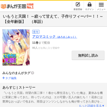
新規登録
ログイン
メニュー
いもうと天国！ ～絞って甘えて、子作りフィーバー！！～
【全年齢版】 （単話）
青年
アロマコミック
（あろまこみっく）
11巻
まで配信
86人
がお気に入り登録中
無料試し読み
みんなのまんがタグ
タグ編集
あらすじ | ストーリー
『いもうと天国』待望の第二弾！！春から寮生活をしていた俺は、夏休みを機
に実家に帰ってきた。待っていたのは、エロ可愛い五人の妹たち！！花奈には
豊満なおっぱいで包まれ、雨音はツンツンしながらも俺が帰ってきた喜びを隠
さない。雪花はガチで誘惑してくるし、紅葉は反応満たさに迫ってくる。そし
もっと詳細を見る▼