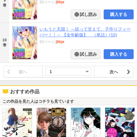
9
32ページ
|
90pt
巻
試し読み
購入する
いもうと天国！ ～絞って甘えて、子作りフィー
バー！！～ 【全年齢版】 （単話）(10)
10
32ページ
|
90pt
巻
試し読み
購入する
前へ
次へ
おすすめ作品
この作品を見た人はコチラも見ています