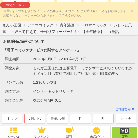
限定クーポン
※通知する情報およびタイミングが異なりますので、併せて受け取ることをお勧めします。 ※
通知をしないキャンペーンもあります。ご了承ください。
まんが王国
アロマコミック
青年漫画
アロマコミック
いもうと天
国！ ～絞って甘えて、子作りフィーバー！！～ 【全年齢版】 （単話）
お得感No.1表記について
「電子コミックサービスに関するアンケート」
調査期間
2026年3月6日～2026年3月18日
調査対象
まんが王国または主要電子コミックサービスのうちいずれか
をメイン且つ有料で利用している20歳～69歳の男女
サンプル数
1,236サンプル
調査方法
インターネットリサーチ
調査委託先
株式会社MARCS
詳細表示▼
トップ
女性/少女
青年/少年
TL
BL
オトナ
無料
ジャンル
ランキング
新刊
来店ﾎﾟｲﾝﾄ