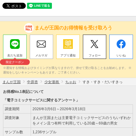
まんが王国のお得情報を受け取ろう
友だち追加
メルマガ
アプリ通知
フォロー
いいね
限定クーポン
※通知する情報およびタイミングが異なりますので、併せて受け取ることをお勧めします。 ※
通知をしないキャンペーンもあります。ご了承ください。
まんが王国
中原杏
少女漫画
ちゃお
すき・すき・だいすきっ
お得感No.1表記について
「電子コミックサービスに関するアンケート」
調査期間
2026年3月6日～2026年3月18日
調査対象
まんが王国または主要電子コミックサービスのうちいずれか
をメイン且つ有料で利用している20歳～69歳の男女
サンプル数
1,236サンプル