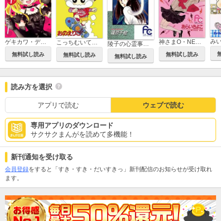
み
ゲキカワ・デビル
神さまO・NE・GA・I
こっちむいて！みい子
陵子の心霊事件簿
無料試し読み
無料試し読み
無料試し読み
無料試し読み
読み方を選択
アプリで読む
ウェブで読む
専用アプリのダウンロード
サクサクまんがを読めて多機能！
新刊通知を受け取る
会員登録
をすると「すき・すき・だいすきっ」新刊配信のお知らせが受け取れ
ます。