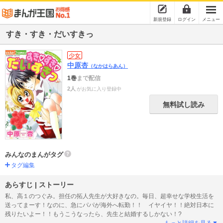
新規登録
ログイン
メニュー
すき・すき・だいすきっ
少女
中原杏
（なかはらあん）
1巻
まで配信
2人
がお気に入り登録中
無料試し読み
みんなのまんがタグ
タグ編集
あらすじ | ストーリー
私、高１のつぐみ。担任の拓人先生が大好きなの。毎日、超幸せな学校生活を
送ってまーす！なのに、急にパパが海外へ転勤！！ イヤイヤ！！絶対日本に
残りたいよー！！もうこうなったら、先生と結婚するしかない！?
もっと詳細を見る▼