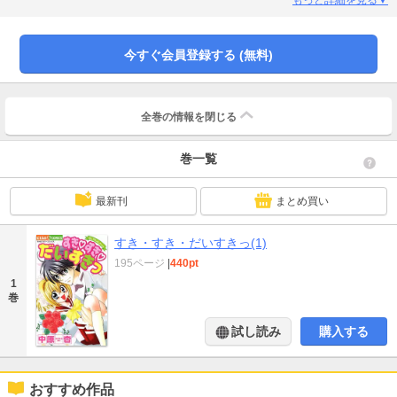
今すぐ会員登録する (無料)
全巻の情報を
閉じる
巻一覧
最新刊
まとめ買い
すき・すき・だいすきっ(1)
195ページ
|
440pt
1
巻
試し読み
購入する
おすすめ作品