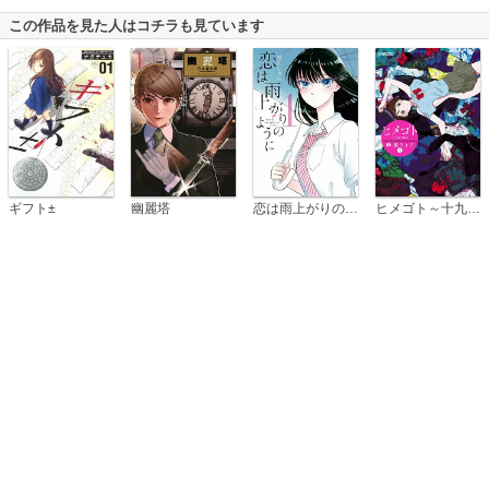
この作品を見た人はコチラも見ています
恋は雨上がりのように
ギフト±
幽麗塔
ヒメゴト～十九歳の制服～