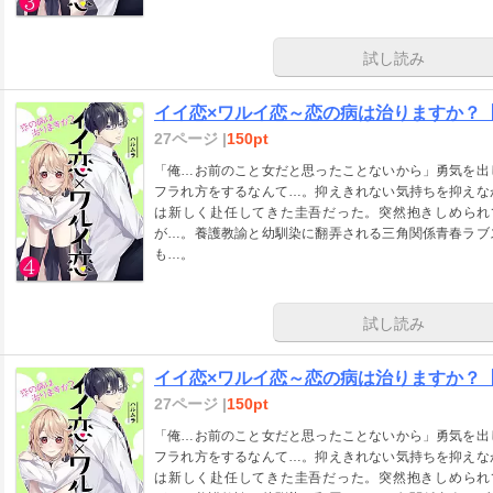
試し読み
イイ恋×ワルイ恋～恋の病は治りますか？【単
27ページ |
150pt
「俺…お前のこと女だと思ったことないから」勇気を出
フラれ方をするなんて…。抑えきれない気持ちを抑えな
は新しく赴任してきた圭吾だった。突然抱きしめられ
が…。養護教諭と幼馴染に翻弄される三角関係青春ラブ
も…。
試し読み
イイ恋×ワルイ恋～恋の病は治りますか？【単
27ページ |
150pt
「俺…お前のこと女だと思ったことないから」勇気を出
フラれ方をするなんて…。抑えきれない気持ちを抑えな
は新しく赴任してきた圭吾だった。突然抱きしめられ