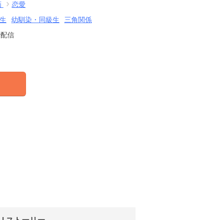
画
恋愛
生
幼馴染・同級生
三角関係
で配信