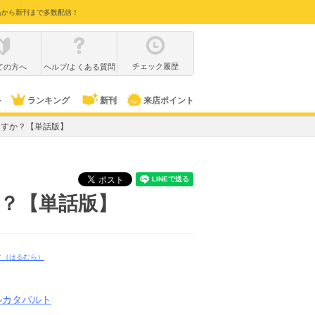
品から新刊まで多数配信！
チェック履歴
ての方へ
ヘルプ/よくある質問
ル
ランキング
新刊
来店ポイント
ますか？【単話版】
？【単話版】
ラ
（はるむら）
ルカタパルト