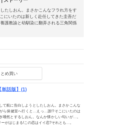
| ストーリー
としたしおん。まさかこんなフラれ方をす
そこにいたのは新しく赴任してきた圭吾だ
。養護教諭と幼馴染に翻弄される三角関係
まとめ買い
話版】(1)
して航に告白しようとしたしおん。まさかこんな
がら保健室へ行くと…えっ…誰!?そこにいたのは
き唖然とするしおん。なんか懐かしい匂いが…。
ーがはじまる!この恋はイイ恋?それとも…。