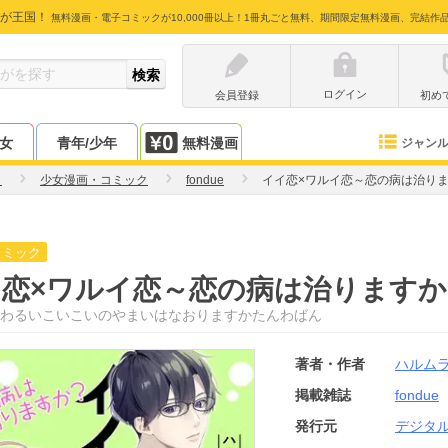
が王国！
無料漫画・電子コミックが10,000冊以上！1冊丸ごと無料、期間限定無料漫画、完結作
ログイン
会員登録
初め
少女
青年/少年
無料漫画
ジャン
ラ
少女漫画・コミック
fondue
イイ恋×ワルイ恋～恋の病は治り
コミック
恋×ワルイ恋～恋の病は治りますか
わるいこいこいのやまいはなおりますかたんわばん
著者・作者
ハルム
掲載雑誌
fondue
発行元
デジタ