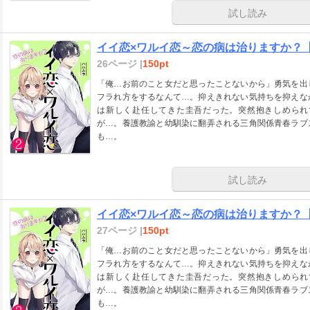
試し読み
イイ恋×ワルイ恋～恋の病は治りますか？【単
26ページ |
150pt
「俺…お前のこと女だと思ったことないから」勇気を出
フラれ方をするなんて…。抑えきれない気持ちを抑えな
は新しく赴任してきた圭吾だった。突然抱きしめられ
が…。養護教諭と幼馴染に翻弄される三角関係青春ラブ
も…。
試し読み
イイ恋×ワルイ恋～恋の病は治りますか？【単
27ページ |
150pt
「俺…お前のこと女だと思ったことないから」勇気を出
フラれ方をするなんて…。抑えきれない気持ちを抑えな
は新しく赴任してきた圭吾だった。突然抱きしめられ
が…。養護教諭と幼馴染に翻弄される三角関係青春ラブ
も…。