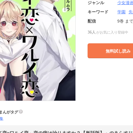
ジャンル
少女漫
キーワード
学園
先
配信
9巻
ま
36人
がお気に入り登録中
無料試し読み
まんがタグ
集