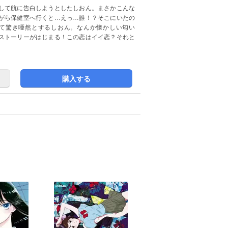
して航に告白しようとしたしおん。まさかこんな
がら保健室へ行くと…えっ…誰！？そこにいたの
て驚き唖然とするしおん。なんか懐かしい匂い
ストーリーがはじまる！この恋はイイ恋？それと
購入する