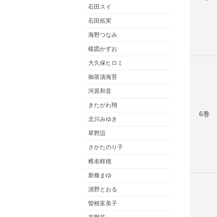
石田スイ
石田拓実
海野つなみ
楳図かずお
大久保ヒロミ
御茶漬海苔
河原和音
きたがわ翔
6巻
北川みゆき
草野誼
さかたのり子
椎名軽穂
新條まゆ
清野とおる
曽根富美子