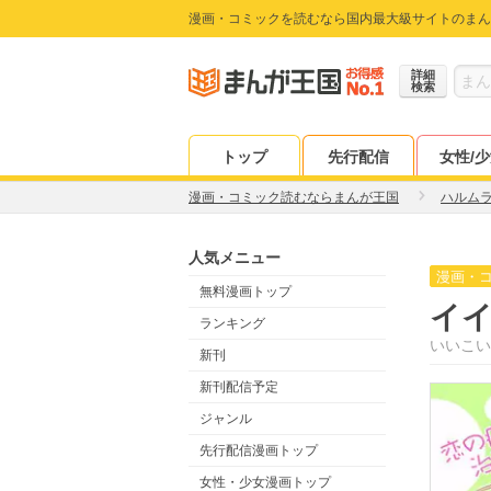
漫画・コミックを読むなら国内最大級サイトのまん
詳細
検索
トップ
先行配信
女性/
漫画・コミック読むならまんが王国
ハルム
人気メニュー
漫画・
無料漫画トップ
イイ
ランキング
いいこい
新刊
新刊配信予定
ジャンル
先行配信漫画トップ
女性・少女漫画トップ