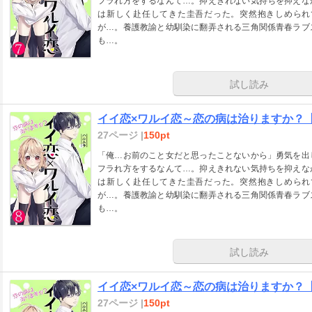
フラれ方をするなんて…。抑えきれない気持ちを抑えな
は新しく赴任してきた圭吾だった。突然抱きしめられ
が…。養護教諭と幼馴染に翻弄される三角関係青春ラブ
も…。
試し読み
イイ恋×ワルイ恋～恋の病は治りますか？【単
27ページ |
150pt
「俺…お前のこと女だと思ったことないから」勇気を出
フラれ方をするなんて…。抑えきれない気持ちを抑えな
は新しく赴任してきた圭吾だった。突然抱きしめられ
が…。養護教諭と幼馴染に翻弄される三角関係青春ラブ
も…。
試し読み
イイ恋×ワルイ恋～恋の病は治りますか？【単
27ページ |
150pt