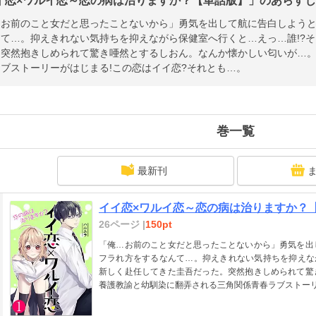
イ恋×ワルイ恋～恋の病は治りますか？【単話版】」のあらすじ 
…お前のこと女だと思ったことないから」勇気を出して航に告白しよう
んて…。抑えきれない気持ちを抑えながら保健室へ行くと…えっ…誰!?
。突然抱きしめられて驚き唖然とするしおん。なんか懐かしい匂いが…
ブストーリーがはじまる!この恋はイイ恋?それとも…。
巻一覧
最新刊
イイ恋×ワルイ恋～恋の病は治りますか？【単
26ページ |
150pt
「俺…お前のこと女だと思ったことないから」勇気を出
フラれ方をするなんて…。抑えきれない気持ちを抑えな
新しく赴任してきた圭吾だった。突然抱きしめられて驚
養護教諭と幼馴染に翻弄される三角関係青春ラブストーリ