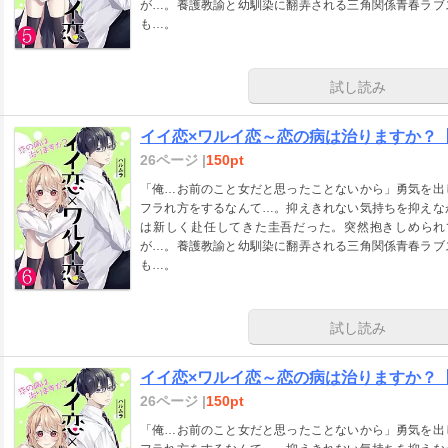
が…。養護教諭と幼馴染に翻弄される三角関係青春ラブ
も…。
試し読み
イイ恋×ワルイ恋～恋の病は治りますか？【単
26ページ |
150pt
「俺…お前のこと女だと思ったことないから」勇気を出
フラれ方をするなんて…。抑えきれない気持ちを抑えな
は新しく赴任してきた圭吾だった。突然抱きしめられ
が…。養護教諭と幼馴染に翻弄される三角関係青春ラブ
も…。
試し読み
イイ恋×ワルイ恋～恋の病は治りますか？【単
26ページ |
150pt
「俺…お前のこと女だと思ったことないから」勇気を出