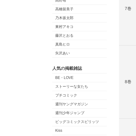
高野苺
7巻
高橋留美子
乃木坂太郎
東村アキコ
藤沢とおる
真島ヒロ
矢沢あい
人気の掲載雑誌
BE・LOVE
8巻
ストーリーな女たち
プチコミック
週刊ヤングマガジン
週刊少年ジャンプ
ビッグコミックスピリッツ
Kiss