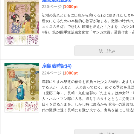
220ページ |
1000pt
初潮の訪れとともに出島から廓(くるわ)に戻されたたま
遊女になるための本格的な教育が始まる。激動の時代の
ュクスの角灯』で悲しい最期を迎えた「たまを」の少女
4巻)。第24回手塚治虫文化賞「マンガ大賞」受賞作家・
試し読み
扇島歳時記(4)
224ページ |
1000pt
遊郭に生まれ早逝の宿命を背負った少女の物語。あまり
する人が一人また一人と去ってゆく。めぐる季節を見送
（慶応二年）、長崎・丸山遊郭の「たまを」は姉女郎・
人・ハルトマン邸に入る。遣り手のタキとともに労働に
日々を送るたまを。しかし時は慶応から明治への過渡期
代の激動は遠く長崎にも飛び火する。出島を後にし引込
る人々との離別と無垢な季節の終焉で――第24回手塚
て最高傑作。ラストシーンのカラーページを完全収録し