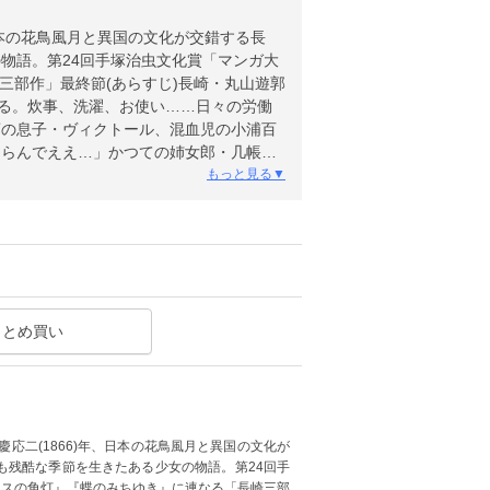
日本の花鳥風月と異国の文化が交錯する長
物語。第24回手塚治虫文化賞「マンガ大
三部作」最終節(あらすじ)長崎・丸山遊郭
入る。炊事、洗濯、お使い……日々の労働
商の息子・ヴィクトール、混血児の小浦百
ならんでええ…」かつての姉女郎・几帳の
――
もっと見る▼
まとめ買い
応二(1866)年、日本の花鳥風月と異国の文化が
も残酷な季節を生きたある少女の物語。第24回手
ュクスの角灯』『蝶のみちゆき』に連なる「長崎三部