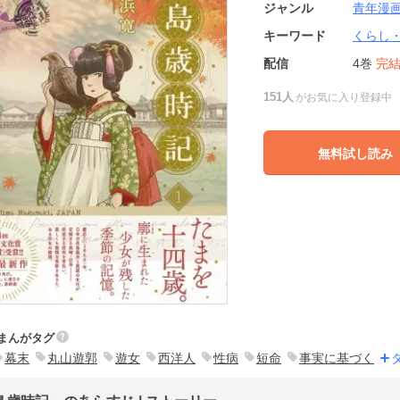
ジャンル
青年漫
キーワード
くらし
配信
4巻
完
151人
がお気に入り登録中
無料試し読み
まんがタグ
幕末
丸山遊郭
遊女
西洋人
性病
短命
事実に基づく