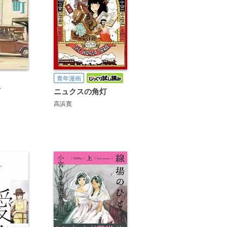
青年漫画
町
ニュクスの角灯
ノトヒロ
櫻井エネルギー
高浜寛
桜井のりお
左藤真通
市丸いろは
真造圭伍
高浜寛