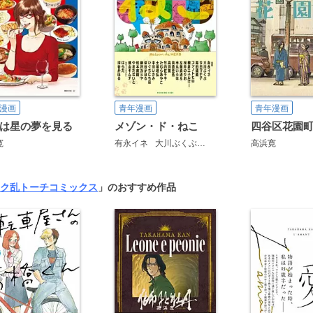
漫画
青年漫画
青年漫画
は星の夢を見る
メゾン・ド・ねこ
四谷区花園
寛
有永イネ
大川ぶくぶ
今日マチ子
高浜寛
黒田硫黄
コン
ク乱
トーチコミックス
」のおすすめ作品