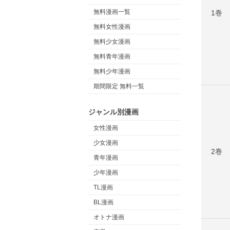
無料漫画一覧
1巻
無料女性漫画
無料少女漫画
無料青年漫画
無料少年漫画
期間限定 無料一覧
ジャンル別漫画
女性漫画
少女漫画
2巻
青年漫画
少年漫画
TL漫画
BL漫画
オトナ漫画