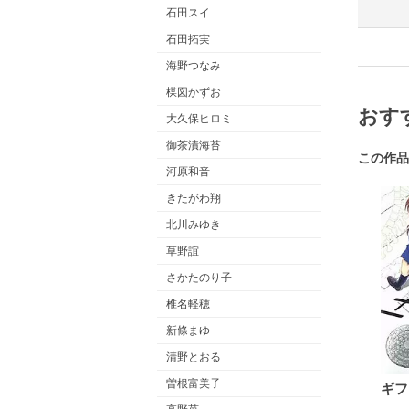
石田スイ
石田拓実
海野つなみ
楳図かずお
おす
大久保ヒロミ
御茶漬海苔
この作品
河原和音
きたがわ翔
北川みゆき
草野誼
さかたのり子
椎名軽穂
新條まゆ
清野とおる
曽根富美子
ギフ