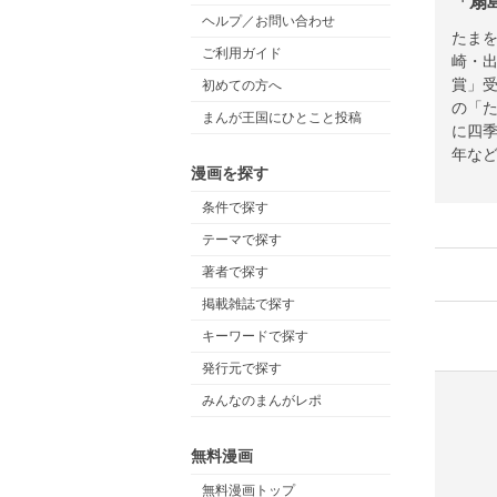
「扇
ヘルプ／お問い合わせ
たまを
ご利用ガイド
崎・
賞」受
初めての方へ
の「た
まんが王国にひとこと投稿
に四
年な
漫画を探す
言葉
条件で探す
テーマで探す
著者で探す
掲載雑誌で探す
キーワードで探す
発行元で探す
みんなのまんがレポ
無料漫画
無料漫画トップ