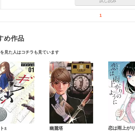
試し読み
1
すめ作品
を見た人はコチラも見ています
ト±
幽麗塔