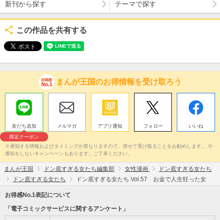
新刊から探す
テーマで探す
この作品を共有する
まんが王国のお得情報を受け取ろう
友だち追加
メルマガ
アプリ通知
フォロー
いいね
限定クーポン
※通知する情報およびタイミングが異なりますので、併せて受け取ることをお勧めします。 ※
通知をしないキャンペーンもあります。ご了承ください。
まんが王国
ドン底すぎる女たち編集部
女性漫画
ドン底すぎる女たち
ドン底すぎる女たち
ドン底すぎる女たち Vol.57 お金で人生狂った女
お得感No.1表記について
「電子コミックサービスに関するアンケート」