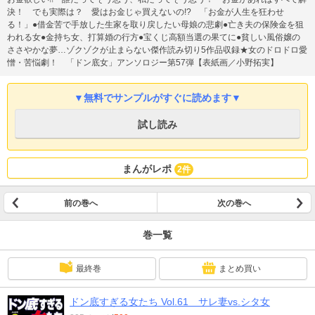
決！ でも実際は？ 愛はお金じゃ買えないの!? 「お金が人生を狂わせ
る！」●借金苦で手放した生家を取り戻したい母娘の悲劇●亡き夫の保険金を狙
われる女●金持ち女、打算婚の行方●宝くじ高額当選の果てに●貧しい風俗嬢の
ささやかな夢…ゾクゾクが止まらない傑作読み切り5作品収録★女のドロドロ愛
憎・苦悩劇！ 「ドン底女」アンソロジー第57弾【表紙画／小野拓実】
▼無料でサンプルがすぐに読めます▼
試し読み
まんがレポ
2件
前の巻へ
次の巻へ
巻一覧
最終巻
まとめ買い
ドン底すぎる女たち Vol.61 サレ妻vs.シタ女