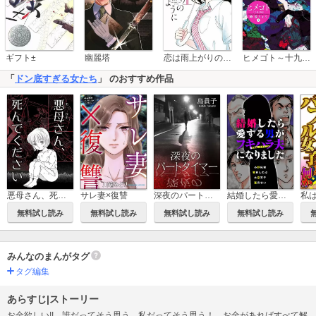
恋は雨上がりのように
ギフト±
幽麗塔
ヒメゴト～十九歳の制服～
「
ドン底すぎる女たち
」 のおすすめ作品
悪母さん、死んでください
サレ妻×復讐
深夜のパートタイマー
結婚したら愛する男が不機嫌ハラスメント夫になりました
無料試し読み
無料試し読み
無料試し読み
無料試し読み
みんなのまんがタグ
タグ編集
あらすじ|ストーリー
お金欲しい!! 誰だってそう思う、私だってそう思う！ お金があればすべて解