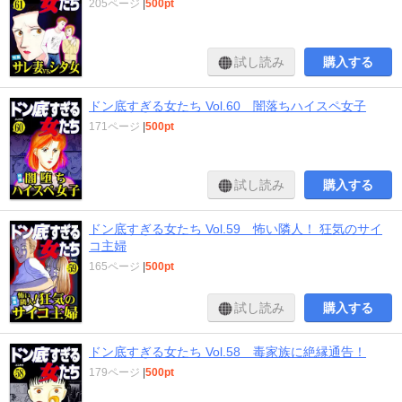
205ページ
|
500pt
試し読み
購入する
ドン底すぎる女たち Vol.60 闇落ちハイスペ女子
171ページ
|
500pt
試し読み
購入する
ドン底すぎる女たち Vol.59 怖い隣人！ 狂気のサイ
コ主婦
165ページ
|
500pt
試し読み
購入する
ドン底すぎる女たち Vol.58 毒家族に絶縁通告！
179ページ
|
500pt