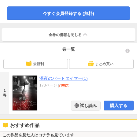
ン底すぎる女たち』Vol.38、『ハガキを書く女』は『波瀾万丈の女たち』
Vol.16、『コピーキャット』は『波瀾万丈の女たち』Vol.44、『おだやかな午
後』は『波瀾万丈の女たち』Vol.2に収録されています。重複ご購入にご注意く
今すぐ会員登録する (無料)
ださい。
全巻の情報を
閉じる
巻一覧
最新刊
まとめ買い
深夜のパートタイマー(1)
173ページ
|
700pt
1
巻
試し読み
購入する
おすすめ作品
この作品を見た人はコチラも見ています