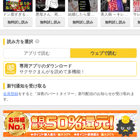
ドン底すぎる女たち
悪母さん、死んでください
結婚したら愛する男が不機嫌ハラスメント夫になりました
美人病 ～キレイじゃないなら死んだほうがマシ～
サ
無料試し読み
無料試し読み
無料試し読み
無料試し読み
読み方を選択
アプリで読む
ウェブで読む
専用アプリのダウンロード
サクサクまんがを読めて多機能！
新刊通知を受け取る
会員登録
をすると「深夜のパートタイマー」新刊配信のお知らせが受け取れま
す。