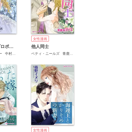
女性漫画
七年越しのプロポーズ
他人同士
ー
中村理恵
ベティ・ニールズ
青鹿毛スバル
女性漫画