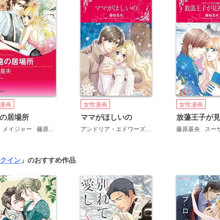
漫画
女性漫画
女性漫画
の居場所
ママがほしいの
・メイジャー
藤原基央
アンドリア・エドワーズ
藤原基央
藤原基央
スーザ
クイン
」のおすすめ作品