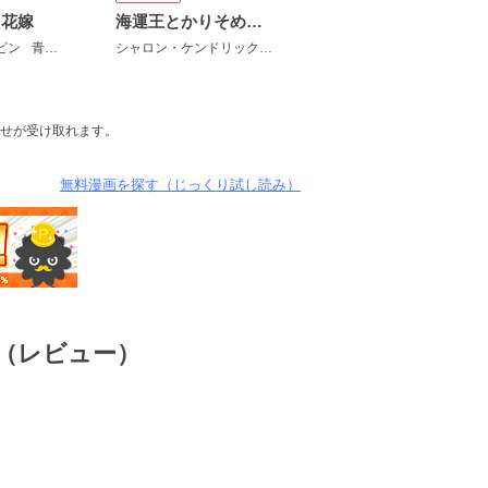
た花嫁
海運王とかりそめの新妻
ビン
青鹿毛スバル
シャロン・ケンドリック
椿野イメリ
せが受け取れます。
無料漫画を探す（じっくり試し読み）
（レビュー）