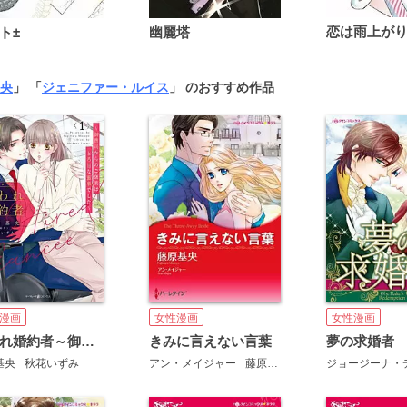
ト±
幽麗塔
央
」 「
ジェニファー・ルイス
」 のおすすめ作品
女性漫画
女性漫画
漫画
きみに言えない言葉
夢の求婚者
雇われ婚約者～御曹司からのご褒美はとろ甘な蜜事でした～
アン・メイジャー
藤原基央
基央
秋花いずみ