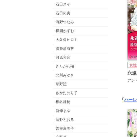
石田スイ
石田拓実
海野つなみ
楳図かずお
大久保ヒロミ
御茶漬海苔
河原和音
女性
きたがわ翔
永遠
北川みゆき
アン
草野誼
さかたのり子
「
ハーレ
椎名軽穂
新條まゆ
清野とおる
曽根富美子