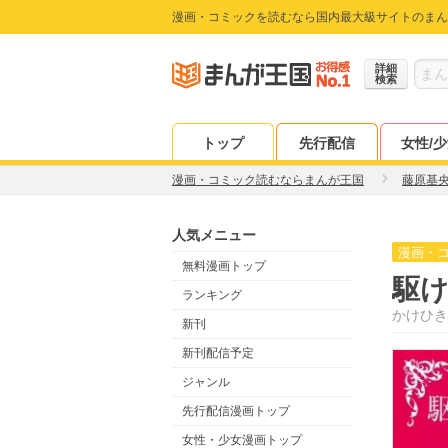
漫画・コミックを読むなら国内最大級サイトのまん
詳細
検索
トップ
先行配信
女性/
漫画・コミック読むならまんが王国
藤原基
人気メニュー
漫画・
無料漫画トップ
駆
ランキング
かけひき
新刊
新刊配信予定
ジャンル
先行配信漫画トップ
女性・少女漫画トップ