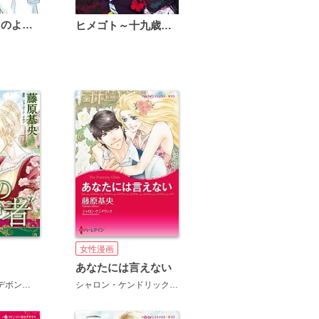
恋は雨上がりのように
ヒメゴト～十九歳の制服～
女性漫画
あなたには言えない
ジョージーナ・デボン
藤原基央
シャロン・ケンドリック
藤原基央