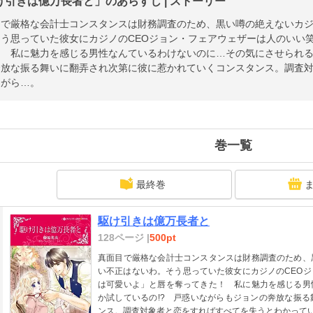
け引きは億万長者と」のあらすじ | ストーリー
目で厳格な会計士コンスタンスは財務調査のため、黒い噂の絶えないカ
そう思っていた彼女にカジノのCEOジョン・フェアウェザーは人のいい
！ 私に魅力を感じる男性なんているわけないのに…その気にさせられる
奔放な振る舞いに翻弄され次第に彼に惹かれていくコンスタンス。調査
ながら…。
巻一覧
最終巻
駆け引きは億万長者と
128ページ |
500pt
真面目で厳格な会計士コンスタンスは財務調査のため、
い不正はないわ。そう思っていた彼女にカジノのCEO
は可愛いよ」と唇を奪ってきた！ 私に魅力を感じる男
か試しているの!? 戸惑いながらもジョンの奔放な振
ンス。調査対象者と恋をすればすべてを失うとわかって