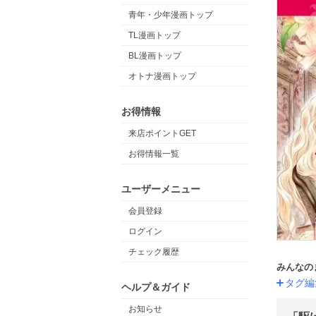
青年・少年漫画トップ
TL漫画トップ
BL漫画トップ
オトナ漫画トップ
お得情報
来店ポイントGET
お得情報一覧
ユーザーメニュー
会員登録
ログイン
チェック履歴
みんなの
タグ編
ヘルプ＆ガイド
お知らせ