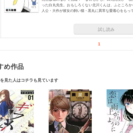
った白丸先生。おもしろくない北川くんは、ふところか
人公・大作が彼女の飼い猫・黒丸に異常な愛着心をもっ
試し読み
1
すめ作品
を見た人はコチラも見ています