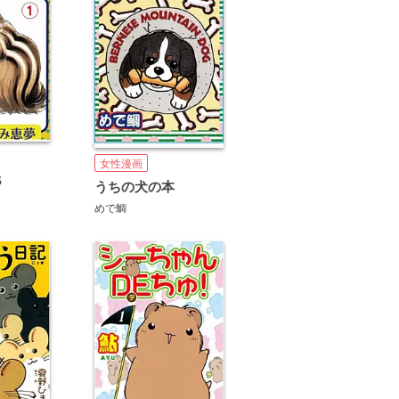
女性漫画
S
うちの犬の本
めで鯛