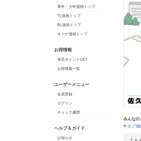
青年・少年漫画トップ
TL漫画トップ
BL漫画トップ
オトナ漫画トップ
お得情報
来店ポイントGET
お得情報一覧
ユーザーメニュー
会員登録
ログイン
チェック履歴
みんなの
タグ編
ヘルプ＆ガイド
お知らせ