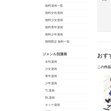
無料漫画一覧
無料女性漫画
無料少女漫画
無料青年漫画
無料少年漫画
期間限定 無料一覧
ジャンル別漫画
おす
女性漫画
この作品
少女漫画
青年漫画
少年漫画
TL漫画
BL漫画
オトナ漫画