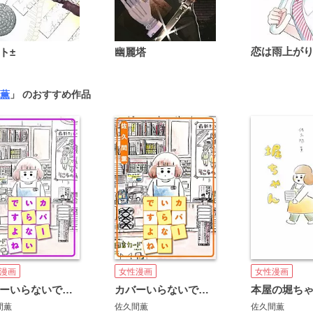
ト±
幽麗塔
薫
」 のおすすめ作品
漫画
女性漫画
女性漫画
カバーいらないですよね 分冊版
カバーいらないですよね
本屋の堀ち
間薫
佐久間薫
佐久間薫