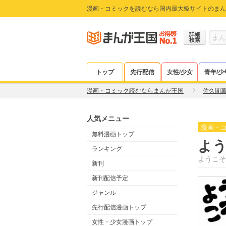
漫画・コミックを読むなら国内最大級サイトのまん
詳細
検索
トップ
先行配信
女性/少女
青年/少
漫画・コミック読むならまんが王国
佐久間
人気メニュー
漫画・
無料漫画トップ
よ
ランキング
ようこそ
新刊
新刊配信予定
ジャンル
先行配信漫画トップ
女性・少女漫画トップ