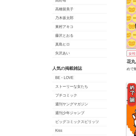
高野苺
高橋留美子
乃木坂太郎
東村アキコ
藤沢とおる
真島ヒロ
矢沢あい
女性
人気の掲載雑誌
めで
BE・LOVE
ストーリーな女たち
プチコミック
週刊ヤングマガジン
週刊少年ジャンプ
ビッグコミックスピリッツ
Kiss