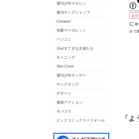
週刊少年マガジン
週刊ヤングジャンプ
女性
Cheese!
にゃ
別冊マーガレット
めで
ベツコミ
Jourすてきな主婦たち
モーニング
Sho-Comi
週刊少年サンデー
ヤングキング
デザート
漫画アクション
モバフラ
「よ
ビックコミックスペリオール