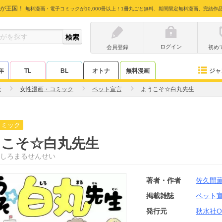
が王国！
無料漫画・電子コミックが10,000冊以上！1冊丸ごと無料、期間限定無料漫画、完結作
ログイン
会員登録
初め
ジャ
年
TL
BL
オトナ
無料漫画
薫
女性漫画・コミック
ペット宣言
ようこそ☆白丸先生
コミック
うこそ☆白丸先生
しろまるせんせい
著者・作者
佐久間
掲載雑誌
ペット
発行元
秋水社OR