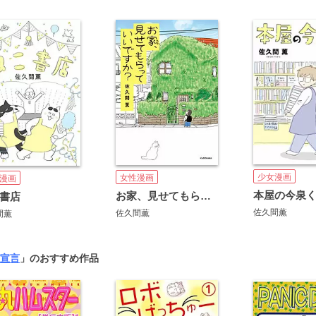
少女漫画
女性漫画
漫画
お家、見せてもらっていいですか？
書店
佐久間薫
佐久間薫
間薫
宣言
」のおすすめ作品