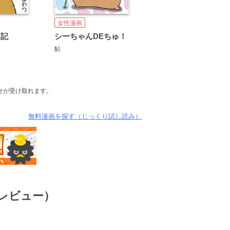
女性漫画
日記
シーちゃんDEちゅ！
鮎
せが受け取れます。
無料漫画を探す（じっくり試し読み）
レビュー）