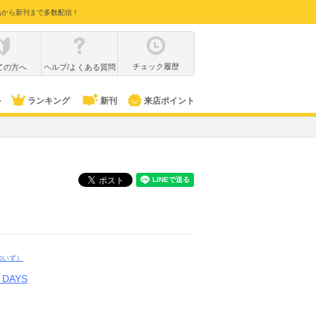
品から新刊まで多数配信！
チェック履歴
ての方へ
ヘルプ/よくある質問
ル
ランキング
新刊
来店ポイント
のいず）
DAYS