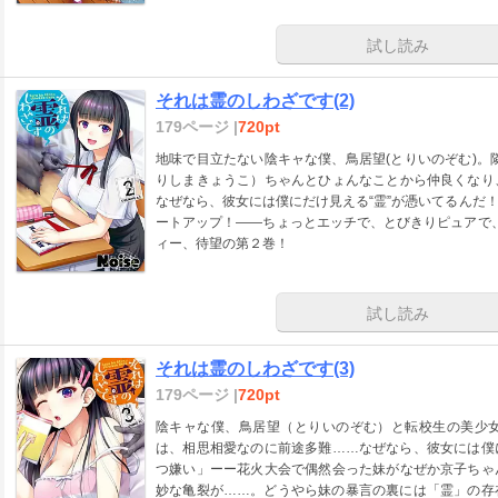
試し読み
それは霊のしわざです(2)
179ページ |
720pt
地味で目立たない陰キャな僕、鳥居望(とりいのぞむ)。
りしまきょうこ）ちゃんとひょんなことから仲良くなり
なぜなら、彼女には僕にだけ見える“霊”が憑いてるんだ
ートアップ！――ちょっとエッチで、とびきりピュアで
ィー、待望の第２巻！
試し読み
それは霊のしわざです(3)
179ページ |
720pt
陰キャな僕、鳥居望（とりいのぞむ）と転校生の美少
は、相思相愛なのに前途多難……なぜなら、彼女には僕
つ嫌い」ーー花火大会で偶然会った妹がなぜか京子ちゃ
妙な亀裂が……。どうやら妹の暴言の裏には「霊」の存