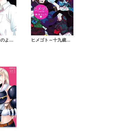
恋は雨上がりのように
ヒメゴト～十九歳の制服～