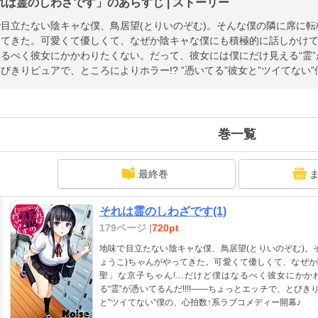
れは霊のしわざです」のあらすじ | ストーリー
目立たない陰キャな僕、鳥居望(とりいのぞむ)。そんな僕の隣に席に転
ってきた。可愛くて優しくて、なぜか陰キャな僕にも積極的に話しかけて
るべく彼女にかかわりたくない。だって、彼女には僕にだけ見える“霊”が
びきりピュアで、ところによりホラー!? ”憑いてる”彼女と”ツイてない
巻一覧
最終巻
それは霊のしわざです(1)
179ページ |
720pt
地味で目立たない陰キャな僕、鳥居望(とりいのぞむ)。
ょうこ)ちゃんがやってきた。可愛くて優しくて、なぜ
聖」な京子ちゃん!…だけど僕はなるべく彼女にかか
る“霊”が憑いてるんだ!!!!――ちょっとエッチで、とびき
と”ツイてない”僕の、心拍数↑系ラブコメディー開幕♪