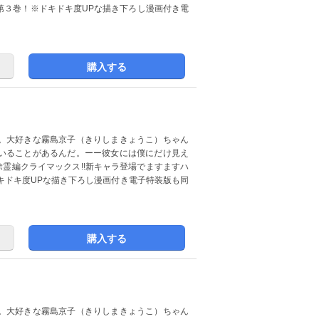
第３巻！※ドキドキ度UPな描き下ろし漫画付き電
購入する
。大好きな霧島京子（きりしまきょうこ）ちゃん
いることがあるんだ。ーー彼女には僕にだけ見え
? 除霊編クライマックス!!新キャラ登場でますますハ
キドキ度UPな描き下ろし漫画付き電子特装版も同
購入する
。大好きな霧島京子（きりしまきょうこ）ちゃん