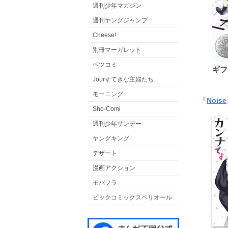
週刊少年マガジン
週刊ヤングジャンプ
Cheese!
別冊マーガレット
ベツコミ
ギフ
Jourすてきな主婦たち
モーニング
「
Noise
Sho-Comi
週刊少年サンデー
ヤングキング
デザート
漫画アクション
モバフラ
ビックコミックスペリオール