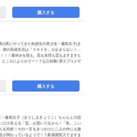
購入する
隣の席にやってきた転校生の美少女・霧島京子(き
、僕の高校生活は「ドキドキ」が止まらない！…
！！！！夏休みを迎え、恋も友情も霊もますますヒ
、ところによりホラー！？な心拍数↑系ラブコメデ
購入する
女・霧島京子（きりしまきょうこ）ちゃんとの恋
にだけ見える「霊」が憑いてるから！「私、こい
んを拒絶！その一言をきっかけに二人の仲にも微
在が関わっているようで！？新展開突入でますま