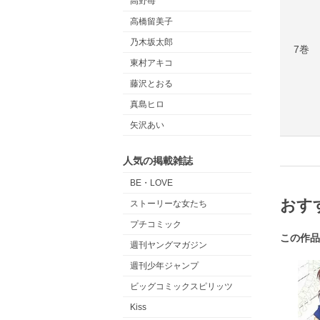
高野苺
高橋留美子
乃木坂太郎
7巻
東村アキコ
藤沢とおる
真島ヒロ
矢沢あい
人気の掲載雑誌
BE・LOVE
おす
ストーリーな女たち
プチコミック
この作品
週刊ヤングマガジン
週刊少年ジャンプ
ビッグコミックスピリッツ
Kiss