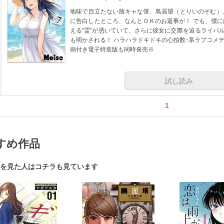
地味で目立たない陰キャな僕、鳥居望（とりいのぞむ）
に告白したところ、なんとＯＫのお返事が！ でも、僕
える”霊”が憑いていて、さらに彼女に交際を迫るライバル
も明かされる！ ハラハラドキドキの心拍数↑系ラブコメディー
画付き電子特装版も同時発売※
試し読み
1
すめ作品
を見た人はコチラも見ています