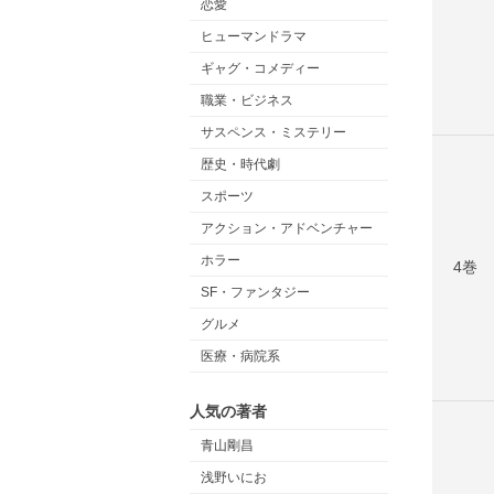
恋愛
ヒューマンドラマ
ギャグ・コメディー
職業・ビジネス
サスペンス・ミステリー
歴史・時代劇
スポーツ
アクション・アドベンチャー
ホラー
4巻
SF・ファンタジー
グルメ
医療・病院系
人気の著者
青山剛昌
浅野いにお