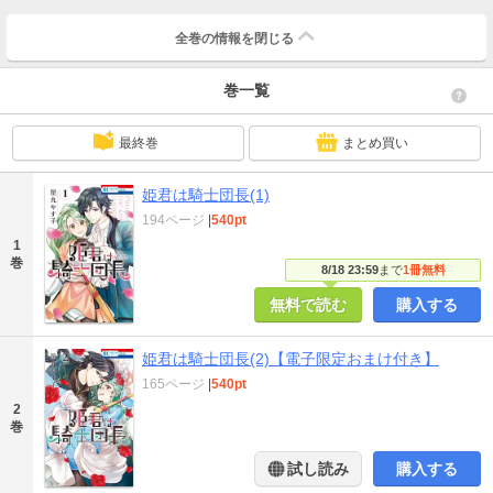
全巻の情報を
閉じる
巻一覧
最終巻
まとめ買い
姫君は騎士団長(1)
194ページ
|
540pt
1
巻
8/18 23:59
まで
1冊無料
無料で読む
購入する
姫君は騎士団長(2)【電子限定おまけ付き】
165ページ
|
540pt
2
巻
試し読み
購入する