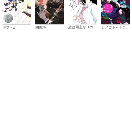
恋は雨上がりのように
ギフト±
幽麗塔
ヒメゴト～十九歳の制服～