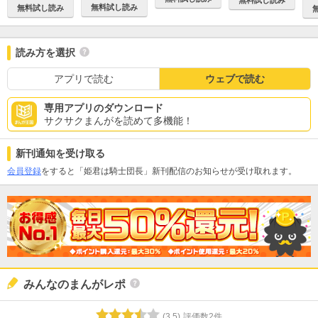
無料試し読み
無料試し読み
読み方を選択
アプリで読む
ウェブで読む
専用アプリのダウンロード
サクサクまんがを読めて多機能！
新刊通知を受け取る
会員登録
をすると「姫君は騎士団長」新刊配信のお知らせが受け取れます。
みんなのまんがレポ
(
3.5
)
評価数
2
件