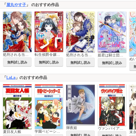
「
屋丸やす子
」 のおすすめ作品
処刑される当て馬王子、私が幸せにいたします！（分冊版）
転生侯爵令嬢奮闘記 わたし、立派にざまぁされてみせます！
処刑される当て馬王子、私が幸せにいたします！
姫君は騎士団長［1話売り］
無料試し読み
無料試し読み
無料試し読み
無料試し読み
「
LaLa
」のおすすめ作品
輝夜姫
ヴァンパイア騎士(ナイト)
学園ベビーシッターズ
夏目友人帳
無料試し読み
無料試し読み