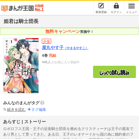
新規登録
ログイン
メニュー
姫君は騎士団長
無料キャンペーン
実施中！
少女
屋丸やす子
（やまるやすこ）
4巻
完結
446人
がお気に入り登録中
みんなのまんがタグ
続きを読む
タグ編集
あらすじ | ストーリー
ロボロフス王国・王子の近衛騎士団長を務めるクリスティーナは王子の親友で
あり男として育ってきた。ある日、王子のレオナードから国の為に婚約者のフ