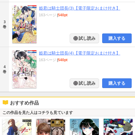
姫君は騎士団長(3)【電子限定おまけ付き】
163ページ
|
540pt
3
巻
試し読み
購入する
姫君は騎士団長(4)【電子限定おまけ付き】
163ページ
|
540pt
4
巻
試し読み
購入する
おすすめ作品
この作品を見た人はコチラも見ています