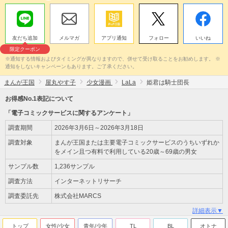
友だち追加
メルマガ
アプリ通知
フォロー
いいね
限定クーポン
※通知する情報およびタイミングが異なりますので、併せて受け取ることをお勧めします。 ※
通知をしないキャンペーンもあります。ご了承ください。
まんが王国
屋丸やす子
少女漫画
LaLa
姫君は騎士団長
お得感No.1表記について
「電子コミックサービスに関するアンケート」
調査期間
2026年3月6日～2026年3月18日
調査対象
まんが王国または主要電子コミックサービスのうちいずれか
をメイン且つ有料で利用している20歳～69歳の男女
サンプル数
1,236サンプル
調査方法
インターネットリサーチ
調査委託先
株式会社MARCS
詳細表示▼
トップ
女性/少女
青年/少年
TL
BL
オトナ