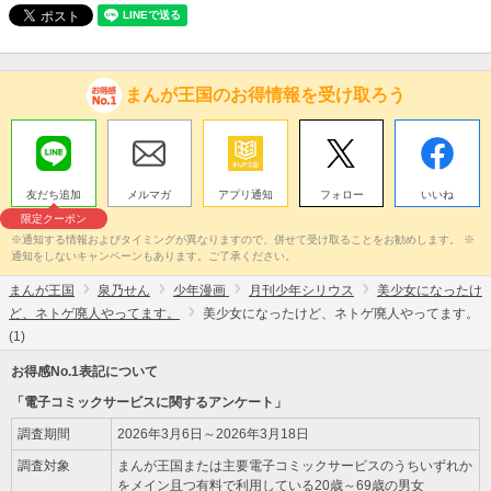
まんが王国のお得情報を受け取ろう
友だち追加
メルマガ
アプリ通知
フォロー
いいね
限定クーポン
※通知する情報およびタイミングが異なりますので、併せて受け取ることをお勧めします。 ※
通知をしないキャンペーンもあります。ご了承ください。
まんが王国
泉乃せん
少年漫画
月刊少年シリウス
美少女になったけ
ど、ネトゲ廃人やってます。
美少女になったけど、ネトゲ廃人やってます。
(1)
お得感No.1表記について
「電子コミックサービスに関するアンケート」
調査期間
2026年3月6日～2026年3月18日
調査対象
まんが王国または主要電子コミックサービスのうちいずれか
をメイン且つ有料で利用している20歳～69歳の男女