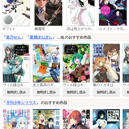
恋は雨上がりのように
ギフト±
幽麗塔
ヒメゴト～十九歳の制服～
「
泉乃せん
」 「
星屑ぽんぽん
」
のおすすめ作品
…他
ウィル様は今日も魔法で遊んでいます。(ポルカコミックス)
史上最高の天才錬金術師はそろそろ引退したい【電子単行本】
俺のメガネはたぶん世界征服できると思う。エイルの奇妙なメガネ生活
ウィル様は今日も魔法で遊んでいます。ねくすと！（ポルカコミックス）
無料試し読み
無料試し読み
無料試し読み
無料試し読み
「
月刊少年シリウス
」 のおすすめ作品