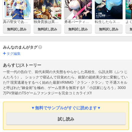
転生したらスライムだった件
真の聖女である私は追放されました。だからこの国はもう終わりです
独身貴族は異世界を謳歌する ～結婚しない男の優雅なおひとりさまライフ～
勇者パーティを追い出された器用貧乏 ～パーティ事情で付与術士をやっていた剣士、万能へと至る～
無料試し読み
無料試し読み
無料試し読み
無料試し読み
みんなのまんがタグ
タグ編集
あらすじ|ストーリー
一世一代の告白で、前代未聞の大失態をやらかした高校生、仏訊太郎（ふつ じ
んたろう）。 ショックで寝込んで目覚めたら、銀髪の超絶美少女に変貌してい
た!? 現実逃避をするべく始めた最新VRMMO「クラン・クラン」で 不遇スキル
と呼ばれた“錬金術”を極め、ゲーム世界を無双する!! 「小説家になろう」3000
万PV突破のTSゲームファンタジーを完全コミカライズ!!
▼無料でサンプルがすぐに読めます▼
試し読み