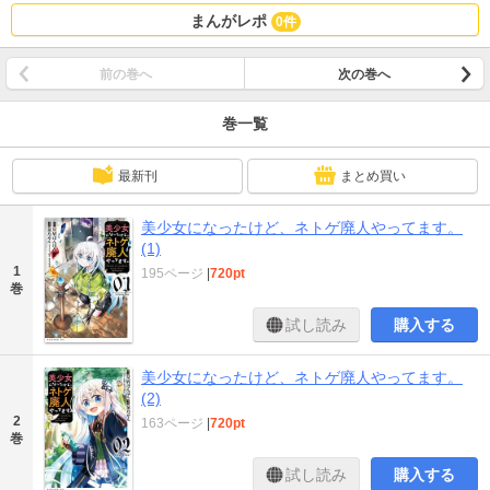
まんがレポ
0件
前の巻へ
次の巻へ
巻一覧
最新刊
まとめ買い
美少女になったけど、ネトゲ廃人やってます。
(1)
1
195ページ
|
720pt
巻
試し読み
購入する
美少女になったけど、ネトゲ廃人やってます。
(2)
2
163ページ
|
720pt
巻
試し読み
購入する