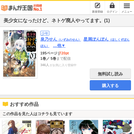
新規登録
ログイン
メニュー
美少女になったけど、ネトゲ廃人やってます。(1)
少年
泉乃せん
星屑ぽんぽん
（いずみのせん）
（ほしくずぽん
…他▼
ぽん）
195ページ
|
720pt
1巻
／ 5巻
まで配信
346人
がお気に入り登録中
無料試し読み
購入する
おすすめ作品
この作品を見た人はコチラも見ています