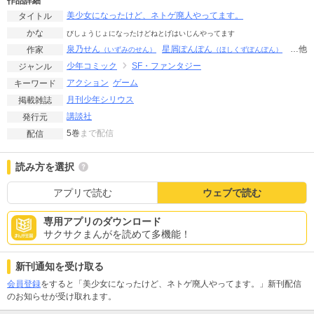
作品詳細
美少女になったけど、ネトゲ廃人やってます。
タイトル
かな
びしょうじょになったけどねとげはいじんやってます
泉乃せん
星屑ぽんぽん
…他
作家
（いずみのせん）
（ほしくずぽんぽん）
少年コミック
SF・ファンタジー
ジャンル
アクション
ゲーム
キーワード
月刊少年シリウス
掲載雑誌
講談社
発行元
5巻
まで配信
配信
読み方を選択
アプリで読む
ウェブで読む
専用アプリのダウンロード
サクサクまんがを読めて多機能！
新刊通知を受け取る
会員登録
をすると「美少女になったけど、ネトゲ廃人やってます。」新刊配信
のお知らせが受け取れます。