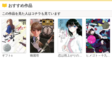
おすすめ作品
この作品を見た人はコチラも見ています
恋は雨上がりのように
ギフト±
幽麗塔
ヒメゴト～十九歳の制服～