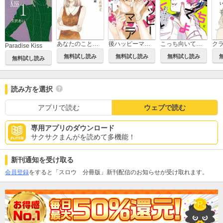
後ハッピーマニア
あなたのことはそれほど
こっち向いてよ向井くん
Paradise Kiss
無料試し読み
無料試し読み
無料試し読み
無料試し読み
読み方を選択
アプリで読む
ウェブで読む
専用アプリのダウンロード
サクサクまんがを読めて多機能！
新刊通知を受け取る
会員登録
をすると「スロウ 分冊版」新刊配信のお知らせが受け取れます。