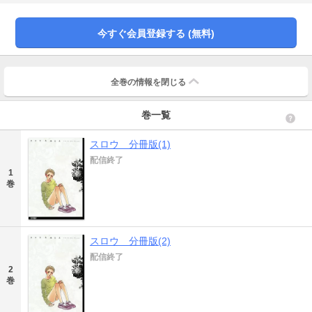
しくも鮮烈な少女たちの性愛！
今すぐ会員登録する (無料)
全巻の情報を
閉じる
巻一覧
スロウ 分冊版(1)
配信終了
1
巻
スロウ 分冊版(2)
配信終了
2
巻