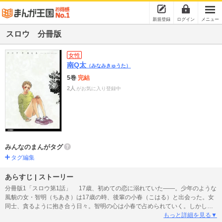
新規登録
ログイン
メニュー
スロウ 分冊版
女性
南Q太
（みなみきゅうた）
5巻
完結
2人
がお気に入り登録中
みんなのまんがタグ
タグ編集
あらすじ | ストーリー
分冊版1「スロウ第1話」 17歳、初めての恋に溺れていた――。少年のような
風貌の女・智明（ちあき）は17歳の時、後輩の小春（こはる）と出会った。女
同士、貪るように抱き合う日々。智明の心は小春で占められていく。しかし智
明の高校卒業後、小春が「男とした」と告げてきて―― 南Ｑ太が描く、痛々
もっと詳細を見る▼