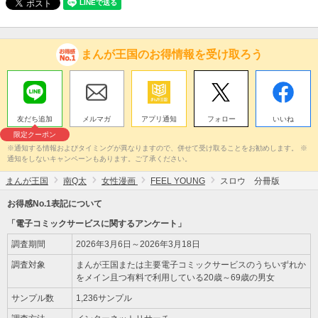
まんが王国のお得情報を受け取ろう
友だち追加
メルマガ
アプリ通知
フォロー
いいね
限定クーポン
※通知する情報およびタイミングが異なりますので、併せて受け取ることをお勧めします。 ※
通知をしないキャンペーンもあります。ご了承ください。
まんが王国
南Q太
女性漫画
FEEL YOUNG
スロウ 分冊版
お得感No.1表記について
「電子コミックサービスに関するアンケート」
調査期間
2026年3月6日～2026年3月18日
調査対象
まんが王国または主要電子コミックサービスのうちいずれか
をメイン且つ有料で利用している20歳～69歳の男女
サンプル数
1,236サンプル