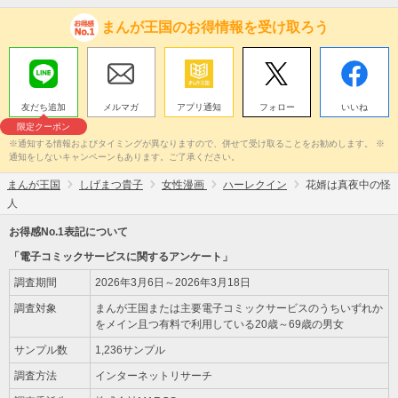
まんが王国のお得情報を受け取ろう
友だち追加
メルマガ
アプリ通知
フォロー
いいね
限定クーポン
※通知する情報およびタイミングが異なりますので、併せて受け取ることをお勧めします。 ※
通知をしないキャンペーンもあります。ご了承ください。
まんが王国
しげまつ貴子
女性漫画
ハーレクイン
花婿は真夜中の怪
人
お得感No.1表記について
「電子コミックサービスに関するアンケート」
調査期間
2026年3月6日～2026年3月18日
調査対象
まんが王国または主要電子コミックサービスのうちいずれか
をメイン且つ有料で利用している20歳～69歳の男女
サンプル数
1,236サンプル
調査方法
インターネットリサーチ