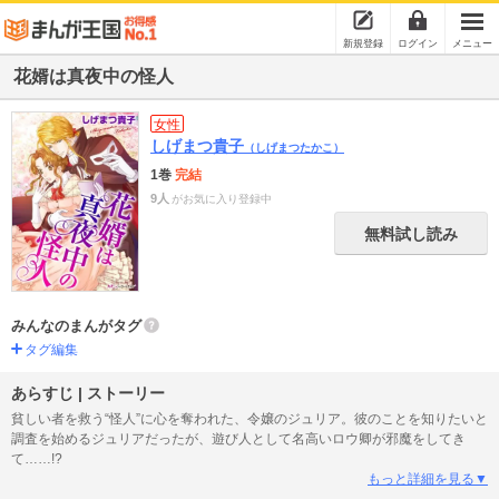
新規登録
ログイン
メニュー
花婿は真夜中の怪人
女性
しげまつ貴子
（しげまつたかこ）
1巻
完結
9人
がお気に入り登録中
無料試し読み
みんなのまんがタグ
タグ編集
あらすじ | ストーリー
貧しい者を救う“怪人”に心を奪われた、令嬢のジュリア。彼のことを知りたいと
調査を始めるジュリアだったが、遊び人として名高いロウ卿が邪魔をしてき
て……!?
もっと詳細を見る▼