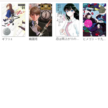
恋は雨上がりのように
ギフト±
幽麗塔
ヒメゴト～十九歳の制服～