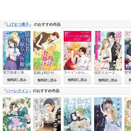
「
しげまつ貴子
」 のおすすめ作品
億万長者と海に眠る人魚姫
スペインから来た悪魔
花婿は時計仕掛けの伯爵
溺甘クルーズ～御曹司は身代わり婚約者に夢中です～【分冊版】
無料試し読み
無料試し読み
無料試し読み
無料試し読み
「
ハーレクイン
」のおすすめ作品