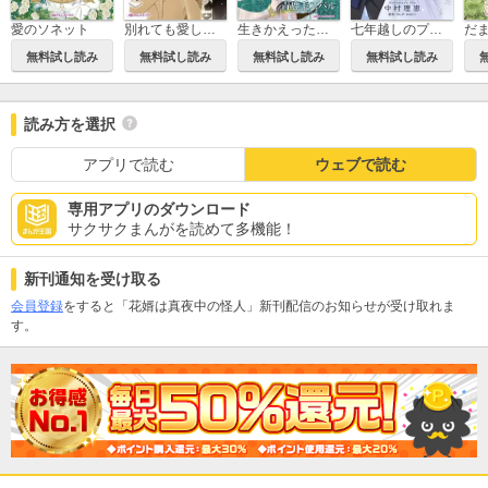
愛のソネット
別れても愛しくて
生きかえった花嫁
七年越しのプロポーズ
無料試し読み
無料試し読み
無料試し読み
無料試し読み
読み方を選択
アプリで読む
ウェブで読む
専用アプリのダウンロード
サクサクまんがを読めて多機能！
新刊通知を受け取る
会員登録
をすると「花婿は真夜中の怪人」新刊配信のお知らせが受け取れま
す。