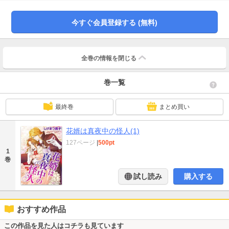
今すぐ会員登録する (無料)
全巻の情報を
閉じる
巻一覧
最終巻
まとめ買い
花婿は真夜中の怪人(1)
127ページ
|
500pt
1
巻
試し読み
購入する
おすすめ作品
この作品を見た人はコチラも見ています