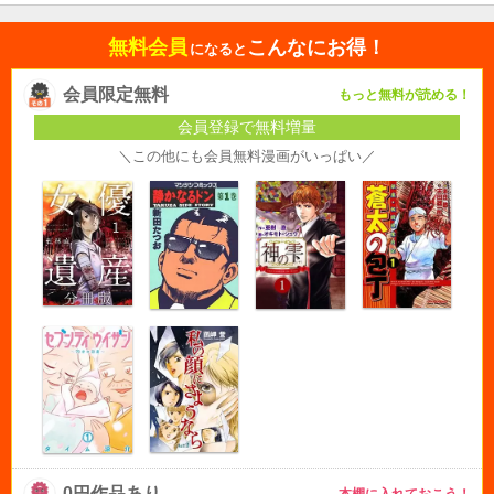
無料会員
こんなにお得！
になると
会員限定無料
もっと無料が読める！
会員登録で無料増量
＼この他にも会員無料漫画がいっぱい／
0円作品あり
本棚に入れておこう！