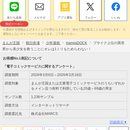
友だち追加
メルマガ
アプリ通知
フォロー
いいね
限定クーポン
※通知する情報およびタイミングが異なりますので、併せて受け取ることをお勧めします。 ※
通知をしないキャンペーンもあります。ご了承ください。
まんが王国
朝日奈凜
少年漫画
mangaDOCK
ブサイク上位の異世
界から美少女を救うことにオレは1ミリもためらわない！
お得感No.1表記について
「電子コミックサービスに関するアンケート」
調査期間
2026年3月6日～2026年3月18日
調査対象
まんが王国または主要電子コミックサービスのうちいずれか
をメイン且つ有料で利用している20歳～69歳の男女
サンプル数
1,236サンプル
調査方法
インターネットリサーチ
調査委託先
株式会社MARCS
詳細表示▼