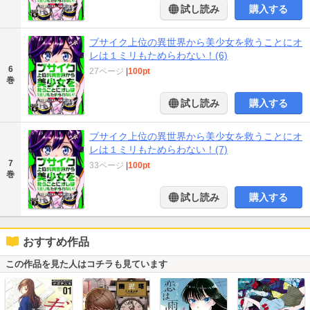
試し読み
購入する
ブサイク上位の異世界から美少女を救うことにオ
レは１ミリもためらわない！(6)
6
27ページ
|
100pt
巻
試し読み
購入する
ブサイク上位の異世界から美少女を救うことにオ
レは１ミリもためらわない！(7)
7
33ページ
|
100pt
巻
試し読み
購入する
おすすめ作品
この作品を見た人はコチラも見ています