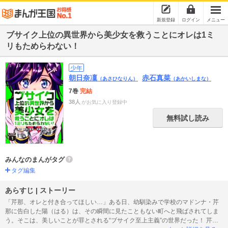
新規登録
ログイン
メニュー
ブサイク上位の異世界から美少女を救うことにオレは1ミ
リもためらわない！
少年
朝日奈凜
赤石真菜
（あさひなりん）
（あかいしまな）
7巻
完結
38人
がお気に入り登録中
無料試し読み
みんなのまんがタグ
タグ編集
あらすじ | ストーリー
「芹那、オレと付き合ってほしい…」ある日、幼馴染みで学校のマドンナ・芹
那に告白した陽（はる）は、その瞬間に見たこともない町へと飛ばされてしま
う。そこは、美しいことが罪とされる“ブサイク至上主義”の世界だった！ 芹那