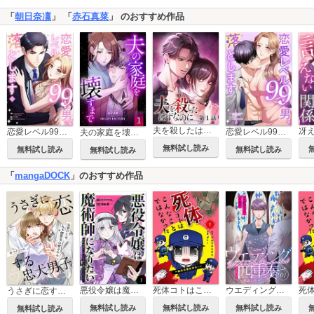
「
朝日奈凜
」 「
赤石真菜
」 のおすすめ作品
夫を殺したはずなのに【フルカラー】【タテヨミ】
恋愛レベル99の男、落とします【タテヨミ】
恋愛レベル99の男、落とします【電子単行本版】
夫の家庭を壊すまで【フルカラー版ヨコ読み】
無料試し読み
無料試し読み
無料試し読み
無料試し読み
「
mangaDOCK
」のおすすめ作品
悪役令嬢は魔術師になりたい～婚約破棄からはじまる恋と魔法とミステリー～【合冊版】
死体コトはこんなことではなかった～新米女警は見た！～
ウエディング四重奏～見送る背中～
うさぎに恋する忠犬男子～失恋OLは、年下御曹司に愛される～【合冊版】
無料試し読み
無料試し読み
無料試し読み
無料試し読み