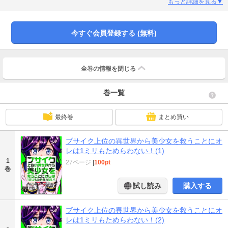
も飛ばされたことを知った陽は、どうにかして元の世界に戻ろうとするが…
もっと詳細を見る▼
今すぐ会員登録する (無料)
全巻の情報を
閉じる
巻一覧
最終巻
まとめ買い
ブサイク上位の異世界から美少女を救うことにオ
レは1ミリもためらわない！(1)
1
27ページ
|
100pt
巻
試し読み
購入する
ブサイク上位の異世界から美少女を救うことにオ
レは1ミリもためらわない！(2)