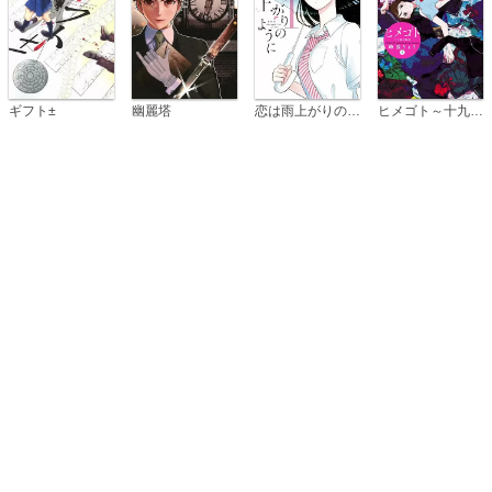
恋は雨上がりのように
ギフト±
幽麗塔
ヒメゴト～十九歳の制服～