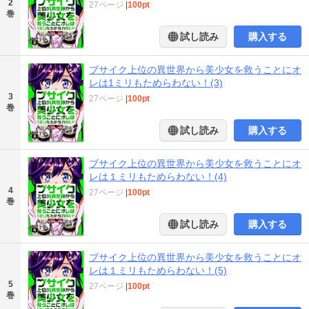
2
27ページ
|
100pt
巻
試し読み
購入する
ブサイク上位の異世界から美少女を救うことにオ
レは1ミリもためらわない！(3)
3
27ページ
|
100pt
巻
試し読み
購入する
ブサイク上位の異世界から美少女を救うことにオ
レは１ミリもためらわない！(4)
4
27ページ
|
100pt
巻
試し読み
購入する
ブサイク上位の異世界から美少女を救うことにオ
レは１ミリもためらわない！(5)
5
27ページ
|
100pt
巻