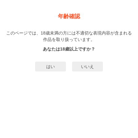
新規登録
ログイン
メニュー
年齢確認
獣人カレシと子作り生活。～そんなおっきいの…入らな
い…っ【単行本版特典ペーパー付き】
このページでは、18歳未満の方には不適切な表現内容が含まれる
作品を取り扱っています。
TL
駒込
（こまごめ）
あなたは18歳以上ですか？
3巻
完結
243人
がお気に入り登録中
はい
いいえ
無料試し読み
みんなのまんがタグ
スパダリ
獣人
タグ編集
あらすじ | ストーリー
「ま…まだ大きくなるの！？」ＯＬの春花は、上司の望月さんと恋人同士。順
風満帆な２人だけど、深刻な問題が１つあった。それは、付き合って1年経つの
に、キスの１つもまだ、なこと…。そんなある日、春花の不安と想いが爆発。