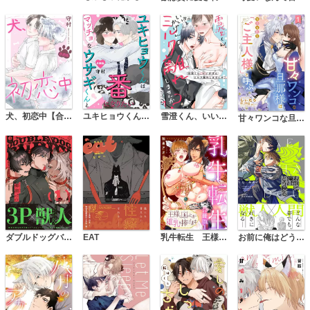
犬、初恋中【合冊版】
ユキヒョウくんはマッチョなウサギくんと番になりたい【合冊版】
雪澄くん、いいかげんミルク離れしませんか？
甘々ワンコな旦那様は今日も私を「ご主人様」と呼ぶ 【単話売】
ダブルドッグバディ【コミックス版】
EAT
乳牛転生 王様と国のために雄乳を捧げます合冊版
お前に俺はどう映る