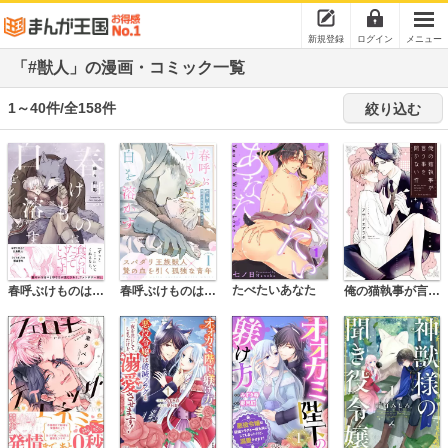
新規登録
ログイン
メニュー
「#獣人」の漫画・コミック一覧
1～40件/全158件
絞り込む
たべたいあなた
春呼ぶけものは白を溶かす【単行本版】
春呼ぶけものは白を溶かす
俺の猫執事が言う事を聞かない件