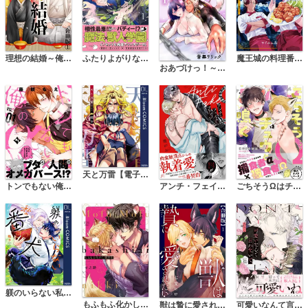
理想の結婚～俺、犬とお見合いします【合冊版】
ふたりよがりなメルティチャーム【コミックス版】
魔王城の料理番 ～コワモテ魔族ばかりだけど、ホワイトな職場です～
おあづけっ！～OL巴の溺愛獣人調教録～
天と万雷【電子限定描き下ろし付き】
トンでもない俺のα
アンチ・フェイク・マリッジ
ごちそうΩはチュウと鳴く【電子限定漫画付き】
躾のいらない私の番犬【電子限定描き下ろし付き】
もふもふ化かし愛日記
獣は贄に愛されたい【合冊版】
可愛いなんて言わないで。