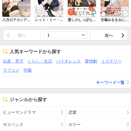
八月のアカシア～白秋～
レット・ミー・スリープ【単行本版(限定描き下ろし付き)】
愛しのしっぽちゃん
甘噛みをきみに【電子限定描き下ろし漫画付き】【コミックス版】
前へ
次へ
人気キーワードから探す
出産・育児
くらし・生活
バイオレンス
愛憎劇
ミステリー
ラブコメ
学園
キーワード一覧
ジャンルから探す
ヒューマンドラマ
恋愛
サスペンス
ホラー