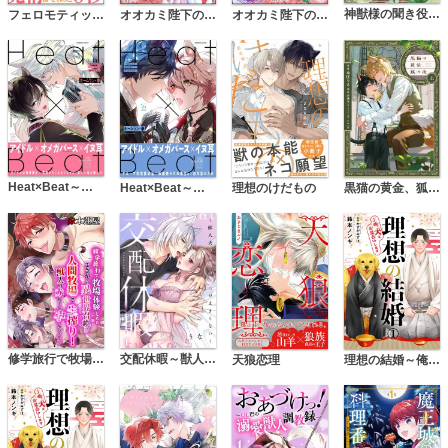
神獣様の聞き役令嬢【電子単行本】
オオカミ陛下の躾け方 悪役令嬢は破滅フラグと一夜を共にしてしまったけど、溺愛させます！ コミック版（分冊版）
フェロモティック・エネミー
オオカミ陛下の躾け方 悪役令嬢は破滅フラグと一夜を共にしてしまったけど、溺愛させます！ コミック版
Heat×Beat～オメガだけどアイドル始めました～【電子コミック限定特典付き】
Heat×Beat～引きこもりオメガがアイドルに!?～
理想のけだもの
黒猫の黄金、狐の夜
交配休暇～獣人夫の本気の発情が止まらない
修学旅行で牧場体験したら まさかの異世界召喚！？人間牧場で生搾り！獣人の赤ちゃん孕んじゃう
天狼恋理
理想の結婚～俺、犬とお見合いします