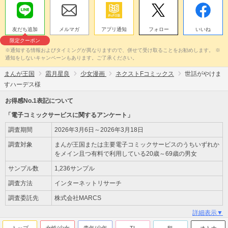
友だち追加
メルマガ
アプリ通知
フォロー
いいね
限定クーポン
※通知する情報およびタイミングが異なりますので、併せて受け取ることをお勧めします。 ※
通知をしないキャンペーンもあります。ご了承ください。
まんが王国
霜月星良
少女漫画
ネクストFコミックス
世話がやけま
すハーデス様
お得感No.1表記について
「電子コミックサービスに関するアンケート」
調査期間
2026年3月6日～2026年3月18日
調査対象
まんが王国または主要電子コミックサービスのうちいずれか
をメイン且つ有料で利用している20歳～69歳の男女
サンプル数
1,236サンプル
調査方法
インターネットリサーチ
調査委託先
株式会社MARCS
詳細表示▼