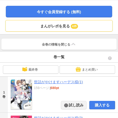
のメイド兼妃候補になってしまって──!?私が専属メイド!? 冥王様に振りまわ
されて大変です!!めくるめく冥界LOVE、開幕。
今すぐ会員登録する (無料)
まんがレポを見る
4件
全巻の情報を
閉じる
巻一覧
最終巻
まとめ買い
世話がやけますハーデス様(1)
159ページ
|
680pt
1
巻
試し読み
購入する
世話がやけますハーデス様(2)