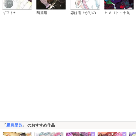
恋は雨上がりのように
ギフト±
幽麗塔
ヒメゴト～十九歳の制服～
「
霜月星良
」 のおすすめ作品