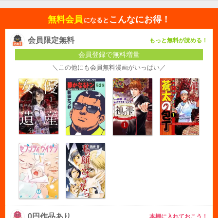
無料会員
こんなにお得！
になると
会員限定無料
もっと無料が読める！
会員登録で無料増量
＼この他にも会員無料漫画がいっぱい／
0円作品あり
本棚に入れておこう！