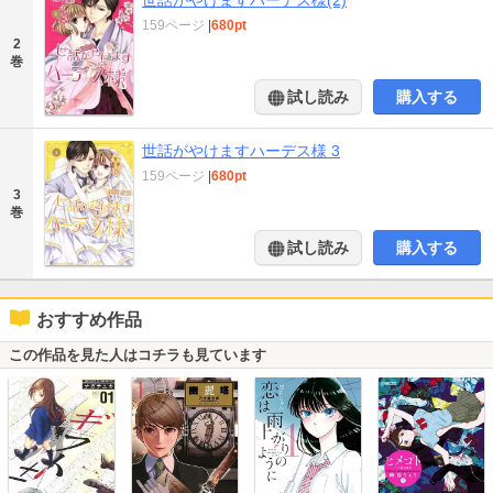
159ページ
|
680pt
2
巻
試し読み
購入する
世話がやけますハーデス様 3
159ページ
|
680pt
3
巻
試し読み
購入する
おすすめ作品
この作品を見た人はコチラも見ています