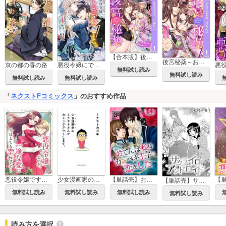
【合本版】後宮秘薬～お世継ぎ誕生のための淫らなお薬～
後宮秘薬～お世継ぎ誕生のための淫らなお薬～
京の都の香の路
悪役令嬢にできること。～転生令嬢は、偽りの恋人に無償の愛を捧ぐ～
無料試し読み
無料試し読み
無料試し読み
無料試し読み
「
ネクストFコミックス
」のおすすめ作品
悪役令嬢ですが、一途な愛に今はとても幸せです！ ネクストFアンソロジー
少女漫画家のミナモトさんがカミングアウトします。
【単話売】おてんば娘はカンペキ王子に恋をした
【単話売】サクライロアンドロイド
無料試し読み
無料試し読み
無料試し読み
無料試し読み
読み方を選択