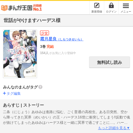
新規登録
ログイン
メニュー
世話がやけますハーデス様
少女
霜月星良
（しもつきせいら）
3巻
完結
154人
がお気に入り登録中
無料試し読み
みんなのまんがタグ
タグ編集
あらすじ | ストーリー
二条（にじょう）あゆみは進路に悩む、ごく普通の高校生。ある日突然、空か
ら降ってきた冥界（めいかい）の王・ハーデス16世に衝突してしまう!!反動で魂
が抜けてしまったあゆみはハーデス様と一緒に冥界で過ごすことに…。ハーデ
ス様の思わせぶりな行動にドキドキさせられっぱなし！しかもハーデス様付き
もっと詳細を見る▼