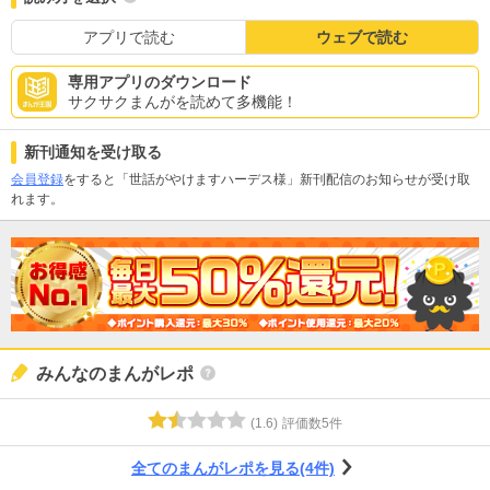
アプリで読む
ウェブで読む
専用アプリのダウンロード
サクサクまんがを読めて多機能！
新刊通知を受け取る
会員登録
をすると「世話がやけますハーデス様」新刊配信のお知らせが受け取
れます。
みんなのまんがレポ
(
1.6
)
評価数
5
件
全てのまんがレポを見る(4件)