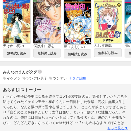
ふしぎ遊戯
僕は妹に恋をする
天は赤い河のほとり
海
蒼（あお）の封印
無料試し読み
無料試し読み
無料試し読み
無料試し読み
みんなのまんがタグ
イケメン
ツンデレ男子
ツンデレ
タグ編集
あらすじ|ストーリー
からかい男子に夢中になる王道ラブコメ! 高校受験の日、緊張していたところを
助けてくれたイケメン王子・榛名くんに一目惚れした奈緒。高校に無事入学し
てみたら、なんと隣の席で運命を感じてしまう。 ところが彼はモテすぎるあま
り「自分のことを好きだという女子は嫌い」という一癖アリな性格だった。そ
れなのに、奈緒には毎日ちょっかいを出してくる榛名くん。彼のことを知るた
びに、どんどん好きになっていく奈緒だけど･･･!? いじわるなようでほんとは優
しい、からかい王子・榛名くんの魅力がとまらない!読むと恋がしたくなる、超
もっと見る▼