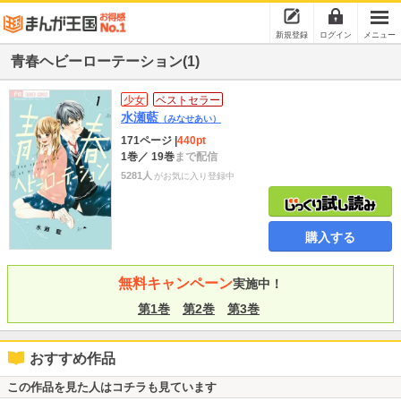
新規登録
ログイン
メニュー
青春ヘビーローテーション(1)
少女
ベストセラー
水瀬藍
（みなせあい）
171ページ
|
440pt
1巻
／ 19巻
まで配信
5281人
がお気に入り登録中
購入する
無料キャンペーン
実施中！
第1巻
第2巻
第3巻
おすすめ作品
この作品を見た人はコチラも見ています