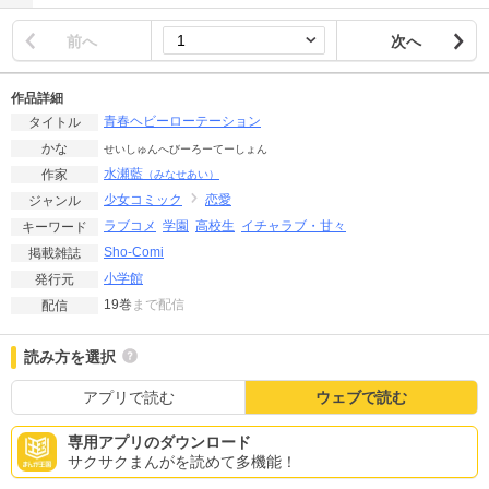
前へ
次へ
作品詳細
青春ヘビーローテーション
タイトル
かな
せいしゅんへびーろーてーしょん
水瀬藍
作家
（みなせあい）
少女コミック
恋愛
ジャンル
ラブコメ
学園
高校生
イチャラブ・甘々
キーワード
Sho-Comi
掲載雑誌
小学館
発行元
19巻
まで配信
配信
読み方を選択
アプリで読む
ウェブで読む
専用アプリのダウンロード
サクサクまんがを読めて多機能！