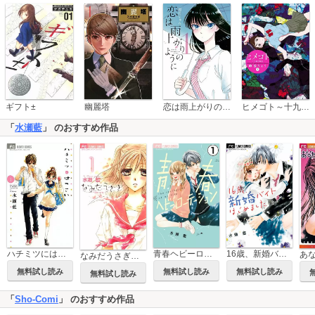
恋は雨上がりのように
ギフト±
幽麗塔
ヒメゴト～十九歳の制服～
「
水瀬藍
」 のおすすめ作品
青春ヘビーローテーション【マイクロ】
ハチミツにはつこい
16歳、新婚バイトはじめました【マイクロ】
なみだうさぎ～制服の片想い～
無料試し読み
無料試し読み
無料試し読み
無料試し読み
「
Sho-Comi
」 のおすすめ作品