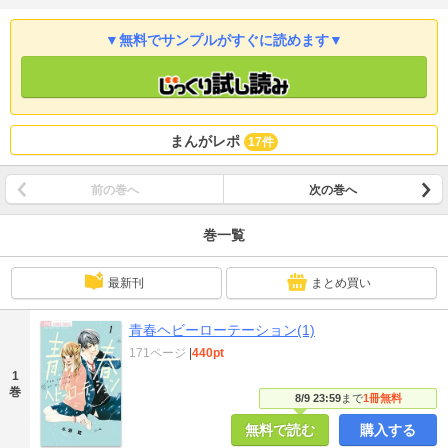
王道青春ラブコメ!
▼無料でサンプルがすぐに読めます▼
まんがレポ
17件
前の巻へ
次の巻へ
巻一覧
最新刊
まとめ買い
青春ヘビーローテーション(1)
171ページ
|
440pt
1
巻
8/9 23:59
まで
1冊無料
無料で読む
購入する