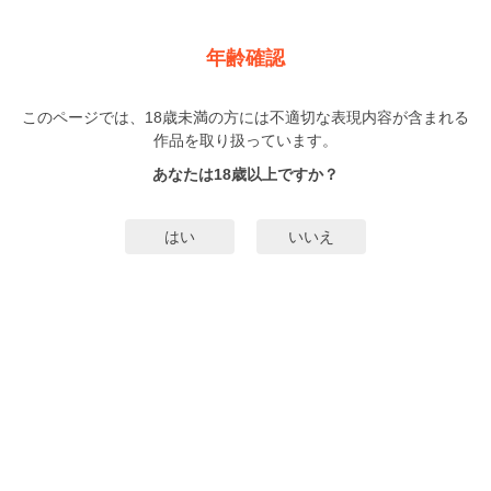
新規登録
ログイン
メニュー
年齢確認
子づくり温泉 契約結婚なのに、新婚旅行がイチャ甘すぎ
ます！
このページでは、18歳未満の方には不適切な表現内容が含まれる
作品を取り扱っています。
TL
アルミ缶
兎山もなか
（あるみかん）
（とやまもなか）
あなたは18歳以上ですか？
8巻
完結
149人
がお気に入り登録中
はい
いいえ
無料試し読み
みんなのまんがタグ
タグ編集
あらすじ | ストーリー
出版社勤務で忙しい日々を過ごすアラサーの由紀子。母に頼まれて行ったお見
合いの相手・透は巨大ホテルグループの御曹司で!? お互い家族を安心させた
いという利害の一致から契約結婚をすることになるが、仕事も家事も完璧で優